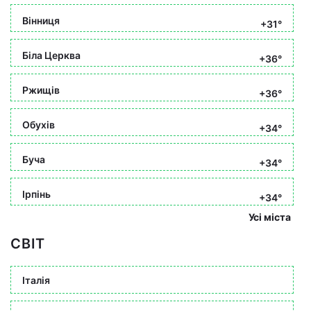
Вінниця
+31°
Біла Церква
+36°
Ржищів
+36°
Обухів
+34°
Буча
+34°
Ірпінь
+34°
Усі міста
СВІТ
Італія