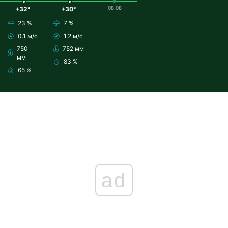
08.08
+32°
+30°
23 %
7 %
0.1 м/с
1.2 м/с
750
752 мм
мм
83 %
65 %
ad