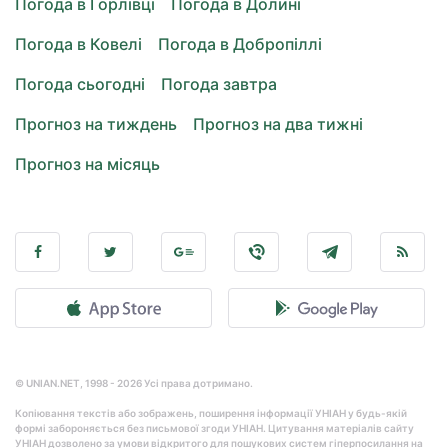
Погода в Горлівці
Погода в Долині
Погода в Ковелі
Погода в Добропіллі
Погода сьогодні
Погода завтра
Прогноз на тиждень
Прогноз на два тижні
Прогноз на місяць
© UNIAN.NET, 1998 - 2026 Усі права дотримано.
Копіювання текстів або зображень, поширення інформації УНІАН у будь-якій
формі забороняється без письмової згоди УНІАН. Цитування матеріалів сайту
УНІАН дозволено за умови відкритого для пошукових систем гіперпосилання на