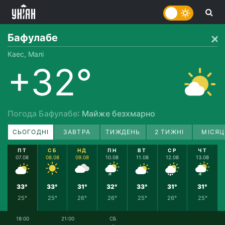
Бафулабе
Каес, Малі
+32°
Погода Бафулабе
: Майже безхмарно
СЬОГОДНІ
ЗАВТРА
ТИЖДЕНЬ
2 ТИЖНІ
МІСЯЦ
ПТ
СБ
НД
ПН
ВТ
СР
ЧТ
07.08
08.08
09.08
10.08
11.08
12.08
13.08
33°
33°
31°
32°
33°
31°
31°
25°
25°
26°
26°
25°
26°
25°
18:00
21:00
СБ