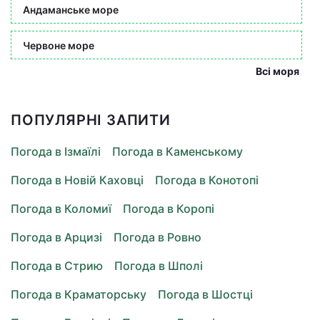
Андаманське море
Червоне море
Всі моря
ПОПУЛЯРНІ ЗАПИТИ
Погода в Ізмаїлі
Погода в Каменському
Погода в Новій Каховці
Погода в Конотопі
Погода в Коломиї
Погода в Коропі
Погода в Арцизі
Погода в Ровно
Погода в Стрию
Погода в Шполі
Погода в Краматорську
Погода в Шостці