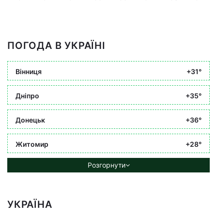
ПОГОДА В УКРАЇНІ
Вінниця
+31°
Дніпро
+35°
Донецьк
+36°
Житомир
+28°
Розгорнути
УКРАЇНА