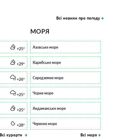
Всі новини про погоду
МОРЯ
Азовське море
+25°
Карибське море
+29°
Середземне море
+26°
Чорне море
+25°
Андаманське море
+25°
Червоне море
+28°
Всі курорти
Всі моря