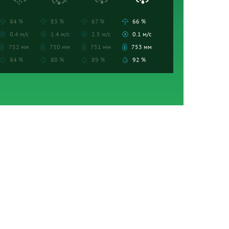
84 %
83 %
67 %
66 %
0.4 м/с
1.4 м/с
2.5 м/с
0.1 м/с
752 мм
750 мм
751 мм
753 мм
84 %
80 %
89 %
92 %