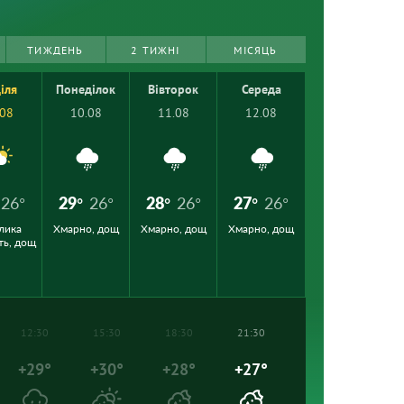
ТИЖДЕНЬ
2 ТИЖНІ
МІСЯЦЬ
іля
Понеділок
Вівторок
Середа
.08
10.08
11.08
12.08
26°
29°
26°
28°
26°
27°
26°
лика
Хмарно, дощ
Хмарно, дощ
Хмарно, дощ
ть, дощ
12:30
15:30
18:30
21:30
+29°
+30°
+28°
+27°