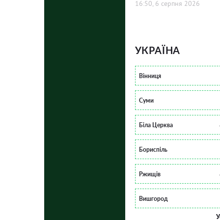
16:50, 6 серпня 2026
УКРАЇНА
Вінниця
Суми
Біла Церква
Бориспіль
Ржищів
Вишгород
У