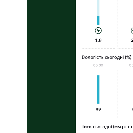
1.8
Вологість сьогодні (%)
00:30
0
99
Тиск сьогодні (мм рт.ст.