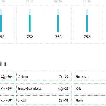
3:30
06:30
09:30
12:30
52
752
753
752
ЇНІ
+30°
Дніпро
+29°
Донецьк
+29°
Івано-Франківськ
+25°
Київ
+30°
Луцьк
+31°
Львів