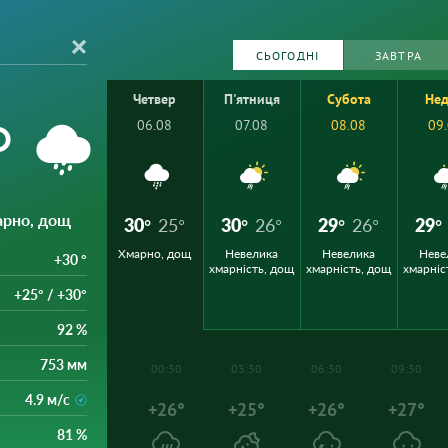
СЬОГОДНІ
ЗАВТРА
Четвер
П'ятниця
Субота
Нед
°
06.08
07.08
08.08
09
арно, дощ
30°
25°
30°
26°
29°
26°
29°
Хмарно, дощ
Невелика
Невелика
Неве
+30 °
хмарність, дощ
хмарність, дощ
хмарніс
+25° / +30°
92 %
753 мм
00:30
03:30
06:30
09:30
4.9 м/с
+26°
+25°
+26°
+27°
81 %