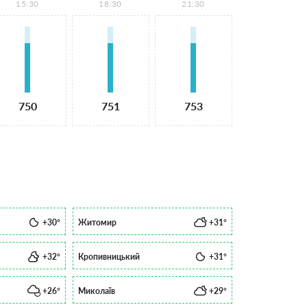
15:30
18:30
21:30
750
751
753
+30°
Житомир
+31°
+32°
Кропивницький
+31°
+26°
Миколаїв
+29°