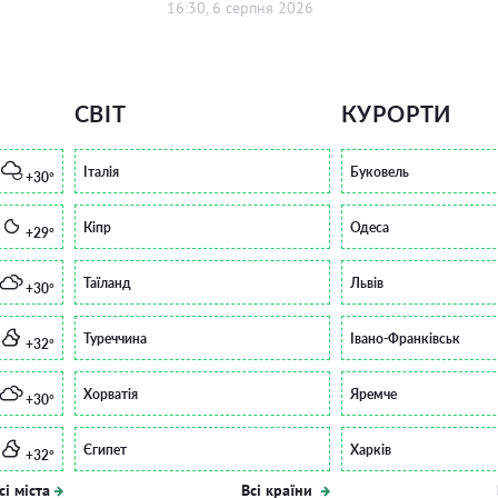
16:30, 6 серпня 2026
СВІТ
КУРОРТИ
Італія
Буковель
+30°
Кіпр
Одеса
+29°
Таїланд
Львів
+30°
Туреччина
Івано-Франківськ
+32°
Хорватія
Яремче
+30°
Єгипет
Харків
+32°
сі міста
Всі країни