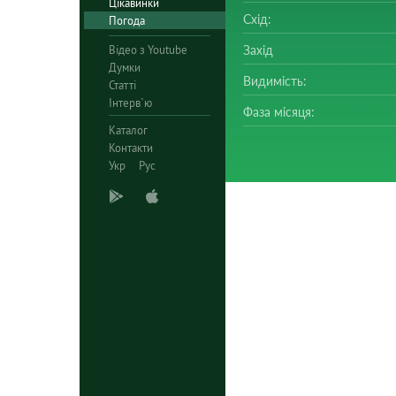
Цікавинки
Схід:
Погода
Відео з Youtube
Захід
Думки
Видимість:
Статті
Інтерв`ю
Фаза місяця:
Каталог
Контакти
Укр
Рус