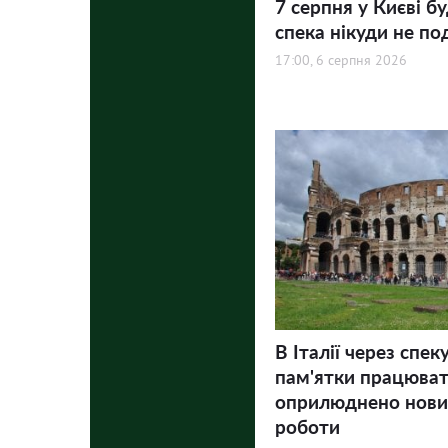
7 серпня у Києві бу
спека нікуди не по
17:00, 6 серпня 2026
В Італії через спек
пам'ятки працюва
оприлюднено нови
роботи