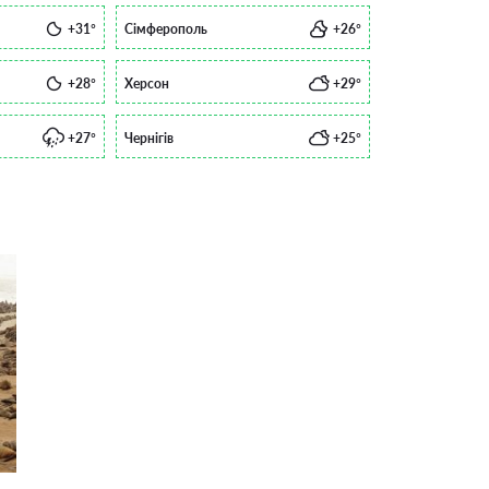
+31°
Сімферополь
+26°
+28°
Херсон
+29°
+27°
Чернігів
+25°