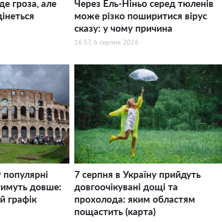
де гроза, але
Через Ель-Ніньо серед тюленів
дінеться
може різко поширитися вірус
сказу: у чому причина
16:57, 6 серпня 2026
у популярні
7 серпня в Україну прийдуть
тимуть довше:
довгоочікувані дощі та
й графік
прохолода: яким областям
пощастить (карта)