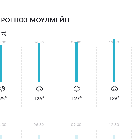
ПРОГНОЗ МОУЛМЕЙН
°С)
3:30
06:30
09:30
12:30
25°
+26°
+27°
+29°
3:30
06:30
09:30
12:30