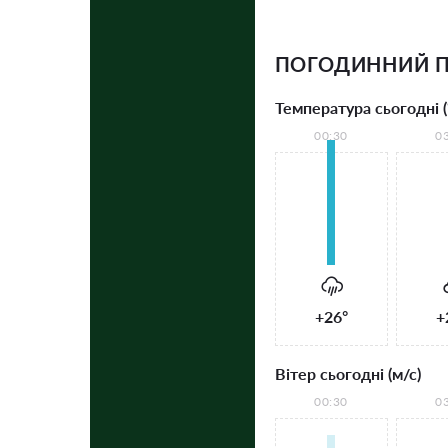
ПОГОДИННИЙ 
Температура сьогодні (
00:30
0
+26°
+
Вітер сьогодні (м/с)
00:30
0