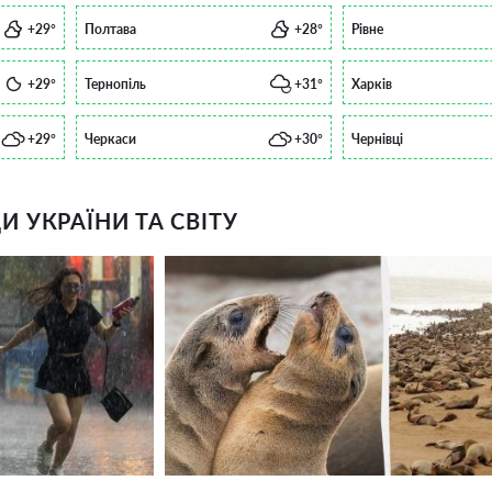
+29°
Полтава
+28°
Рівне
+29°
Тернопіль
+31°
Харків
+29°
Черкаси
+30°
Чернівці
 УКРАЇНИ ТА СВІТУ