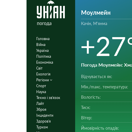
Моулмейн
погода
Качін, М'янма
+27
Головна
Війна
Україна
Політика
Економіка
Погода Моулмейн
: Хм
Світ
Екологія
Відчувається як:
Регіони
Спорт
Мін./mакс. температура:
Наука
Вологість:
Техно і зв'язок
Лайт
Тиск:
Зброя
Інциденти
Вітер:
Здоров'я
Туризм
Ймовірність опадів: