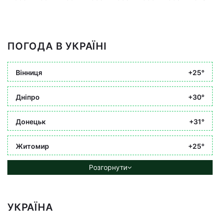
ПОГОДА В УКРАЇНІ
Вінниця
+25°
Дніпро
+30°
Донецьк
+31°
Житомир
+25°
Розгорнути
УКРАЇНА