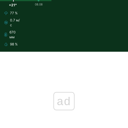
08.08
+21°
77 %
0.7 м/
с
670
мм
98 %
ad