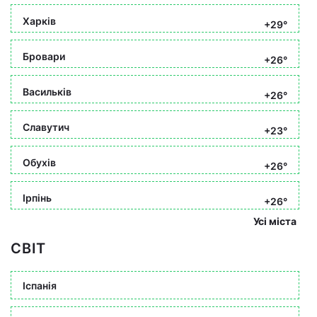
Харків
+29°
Бровари
+26°
Васильків
+26°
Славутич
+23°
Обухів
+26°
Ірпінь
+26°
Усі міста
СВІТ
Іспанія