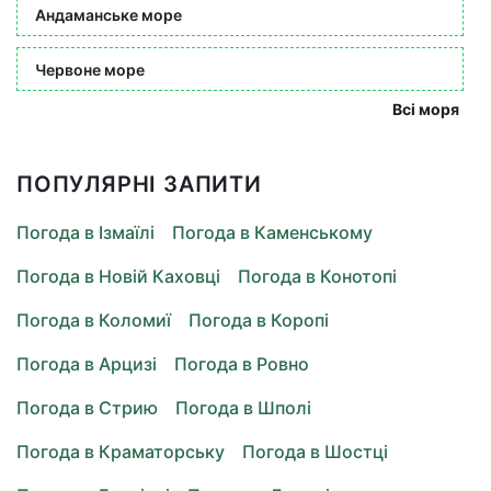
Андаманське море
Червоне море
Всі моря
ПОПУЛЯРНІ ЗАПИТИ
Погода в Ізмаїлі
Погода в Каменському
Погода в Новій Каховці
Погода в Конотопі
Погода в Коломиї
Погода в Коропі
Погода в Арцизі
Погода в Ровно
Погода в Стрию
Погода в Шполі
Погода в Краматорську
Погода в Шостці