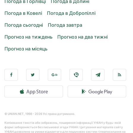
Погода в Горлівці
Погода в Долині
Погода в Ковелі
Погода в Добропіллі
Погода сьогодні
Погода завтра
Прогноз на тиждень
Прогноз на два тижні
Прогноз на місяць
© UNIAN.NET, 1998 - 2026 Усі права дотримано.
Копіювання текстів або зображень, поширення інформації УНІАН у будь-якій
формі забороняється без письмової згоди УНІАН. Цитування матеріалів сайту
УНІАН дозволено за умови відкритого для пошукових систем гіперпосилання на