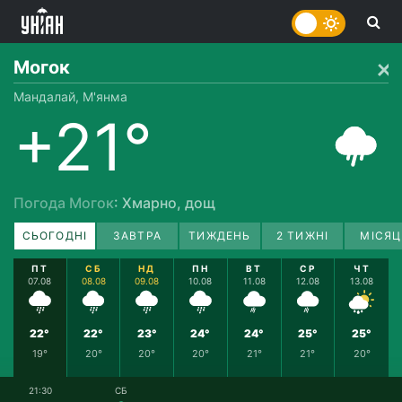
Могок
Мандалай, М'янма
+21°
Погода Могок
: Хмарно, дощ
СЬОГОДНІ
ЗАВТРА
ТИЖДЕНЬ
2 ТИЖНІ
МІСЯЦ
ПТ
СБ
НД
ПН
ВТ
СР
ЧТ
07.08
08.08
09.08
10.08
11.08
12.08
13.08
22°
22°
23°
24°
24°
25°
25°
19°
20°
20°
20°
21°
21°
20°
21:30
СБ