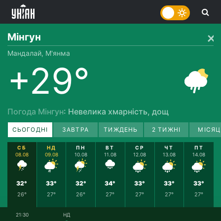
Мінгун
Мандалай, М'янма
+29°
Погода Мінгун
: Невелика хмарність, дощ
СЬОГОДНІ
ЗАВТРА
ТИЖДЕНЬ
2 ТИЖНІ
МІСЯЦ
СБ
НД
ПН
ВТ
СР
ЧТ
ПТ
08.08
09.08
10.08
11.08
12.08
13.08
14.08
32°
33°
32°
34°
33°
33°
33°
26°
27°
26°
27°
27°
27°
27°
21:30
НД