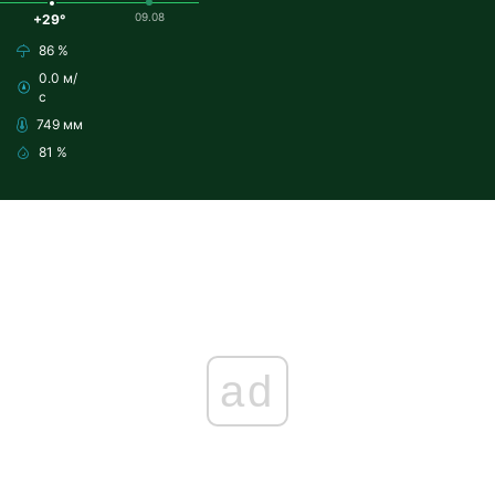
09.08
+29°
86 %
0.0 м/
с
749 мм
81 %
ad