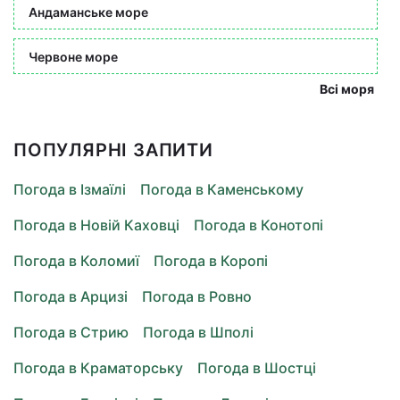
Андаманське море
Червоне море
Всі моря
ПОПУЛЯРНІ ЗАПИТИ
Погода в Ізмаїлі
Погода в Каменському
Погода в Новій Каховці
Погода в Конотопі
Погода в Коломиї
Погода в Коропі
Погода в Арцизі
Погода в Ровно
Погода в Стрию
Погода в Шполі
Погода в Краматорську
Погода в Шостці