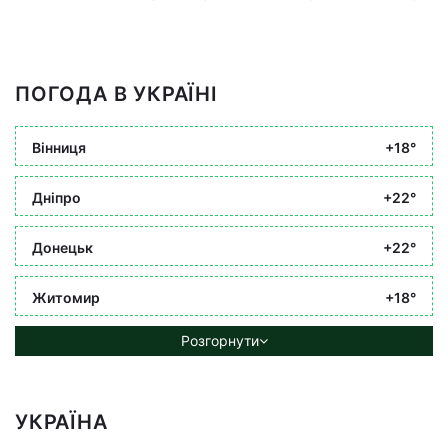
ПОГОДА В УКРАЇНІ
Вінниця
+18°
Дніпро
+22°
Донецьк
+22°
Житомир
+18°
Розгорнути
УКРАЇНА