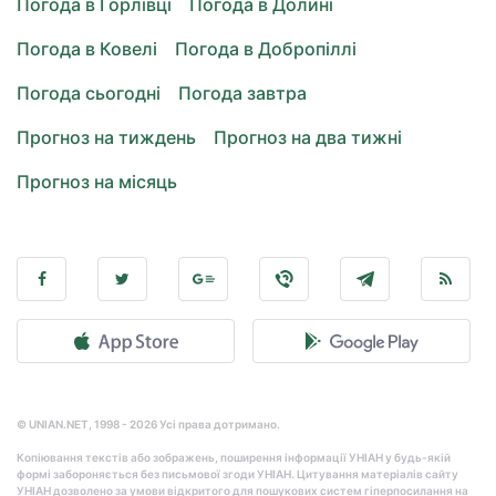
Погода в Горлівці
Погода в Долині
Погода в Ковелі
Погода в Добропіллі
Погода сьогодні
Погода завтра
Прогноз на тиждень
Прогноз на два тижні
Прогноз на місяць
© UNIAN.NET, 1998 - 2026 Усі права дотримано.
Копіювання текстів або зображень, поширення інформації УНІАН у будь-якій
формі забороняється без письмової згоди УНІАН. Цитування матеріалів сайту
УНІАН дозволено за умови відкритого для пошукових систем гіперпосилання на