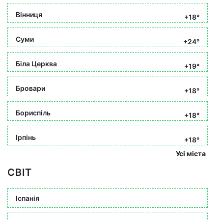
Вінниця
+18°
Суми
+24°
Біла Церква
+19°
Бровари
+18°
Бориспіль
+18°
Ірпінь
+18°
Усі міста
СВІТ
Іспанія