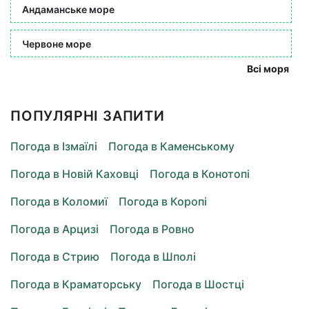
Андаманське море
Червоне море
Всі моря
ПОПУЛЯРНІ ЗАПИТИ
Погода в Ізмаїлі
Погода в Каменському
Погода в Новій Каховці
Погода в Конотопі
Погода в Коломиї
Погода в Коропі
Погода в Арцизі
Погода в Ровно
Погода в Стрию
Погода в Шполі
Погода в Краматорську
Погода в Шостці