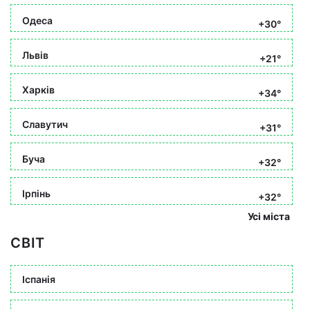
Одеса
+30°
Львів
+21°
Харків
+34°
Славутич
+31°
Буча
+32°
Ірпінь
+32°
Усі міста
СВІТ
Іспанія