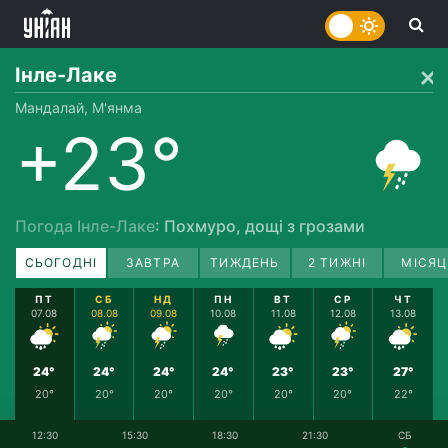
Інле-Лаке
Мандалай, М'янма
+23°
Погода Інле-Лаке
: Похмуро, дощі з грозами
СЬОГОДНІ
ЗАВТРА
ТИЖДЕНЬ
2 ТИЖНІ
МІСЯЦ
ПТ
СБ
НД
ПН
ВТ
СР
ЧТ
07.08
08.08
09.08
10.08
11.08
12.08
13.08
24°
24°
24°
24°
23°
23°
27°
20°
20°
20°
20°
20°
20°
22°
12:30
15:30
18:30
21:30
СБ