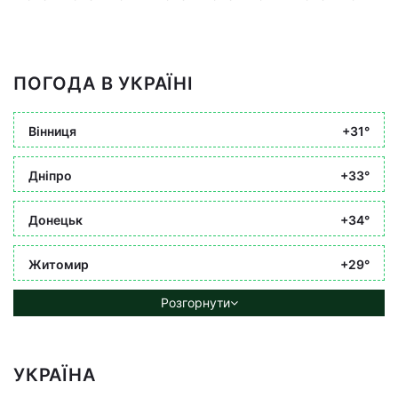
ПОГОДА В УКРАЇНІ
Вінниця
+31°
Дніпро
+33°
Донецьк
+34°
Житомир
+29°
Розгорнути
УКРАЇНА