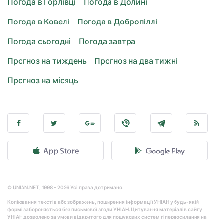
Погода в Горлівці
Погода в Долині
Погода в Ковелі
Погода в Добропіллі
Погода сьогодні
Погода завтра
Прогноз на тиждень
Прогноз на два тижні
Прогноз на місяць
© UNIAN.NET, 1998 - 2026 Усі права дотримано.
Копіювання текстів або зображень, поширення інформації УНІАН у будь-якій
формі забороняється без письмової згоди УНІАН. Цитування матеріалів сайту
УНІАН дозволено за умови відкритого для пошукових систем гіперпосилання на