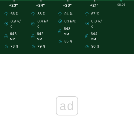
08.08
+23°
+24°
+23°
+21°
66 %
88 %
94 %
67 %
0.9 м/
0.4 м/
0.1 м/с
0.0 м/
с
с
с
643
643
642
мм
644
мм
мм
мм
85 %
78 %
79 %
90 %
ad