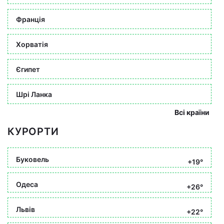
Франція
Хорватія
Єгипет
Шрі Ланка
Всі країни
КУРОРТИ
Буковель
+19°
Одеса
+26°
Львів
+22°