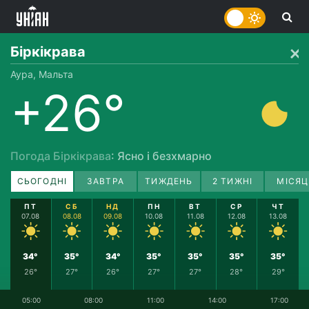
Біркікрава
Аура, Мальта
+26°
Погода Біркікрава
: Ясно і безхмарно
СЬОГОДНІ
ЗАВТРА
ТИЖДЕНЬ
2 ТИЖНІ
МІСЯЦ
ПТ
СБ
НД
ПН
ВТ
СР
ЧТ
07.08
08.08
09.08
10.08
11.08
12.08
13.08
34°
35°
34°
35°
35°
35°
35°
26°
27°
26°
27°
27°
28°
29°
05:00
08:00
11:00
14:00
17:00