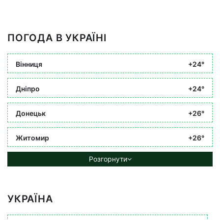
ПОГОДА В УКРАЇНІ
Вінниця
+24°
Дніпро
+24°
Донецьк
+26°
Житомир
+26°
Розгорнути
УКРАЇНА