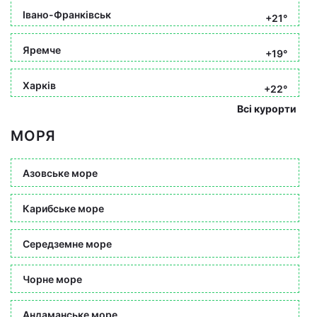
Івано-Франківськ
+21°
Яремче
+19°
Харків
+22°
Всі курорти
МОРЯ
Азовське море
Карибське море
Середземне море
Чорне море
Андаманське море