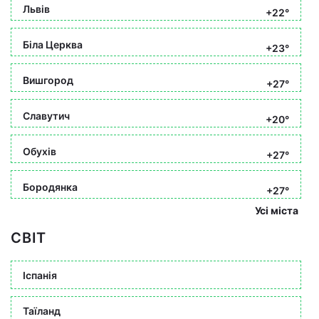
Львів
+22°
Біла Церква
+23°
Вишгород
+27°
Славутич
+20°
Обухів
+27°
Бородянка
+27°
Усі міста
СВІТ
Іспанія
Таїланд