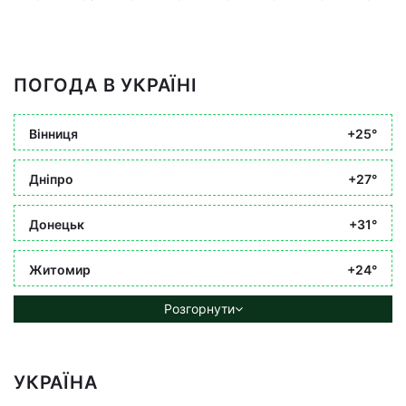
ПОГОДА В УКРАЇНІ
Вінниця
+25°
Дніпро
+27°
Донецьк
+31°
Житомир
+24°
Розгорнути
УКРАЇНА