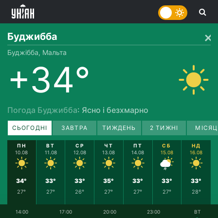
Буджибба
Буджібба, Мальта
+34°
Погода Буджибба
: Ясно і безхмарно
СЬОГОДНІ
ЗАВТРА
ТИЖДЕНЬ
2 ТИЖНІ
МІСЯЦ
ПН
ВТ
СР
ЧТ
ПТ
СБ
НД
10.08
11.08
12.08
13.08
14.08
15.08
16.08
34°
33°
33°
35°
33°
33°
33°
27°
27°
26°
27°
27°
27°
28°
14:00
17:00
20:00
23:00
ВТ