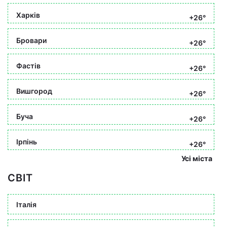
Харків
+26°
Бровари
+26°
Фастів
+26°
Вишгород
+26°
Буча
+26°
Ірпінь
+26°
Усі міста
СВІТ
Італія