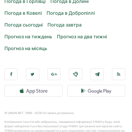
Погода в Горлівці
Погода в Долині
Погода в Ковелі
Погода в Добропіллі
Погода сьогодні
Погода завтра
Прогноз на тиждень
Прогноз на два тижні
Прогноз на місяць
© UNIAN.NET, 1998 - 2026 Усі права дотримано.
Копіювання текстів або зображень, поширення інформації УНІАН у будь-якій
формі забороняється без письмової згоди УНІАН. Цитування матеріалів сайту
УНІАН дозволено за умови відкритого для пошукових систем гіперпосилання на