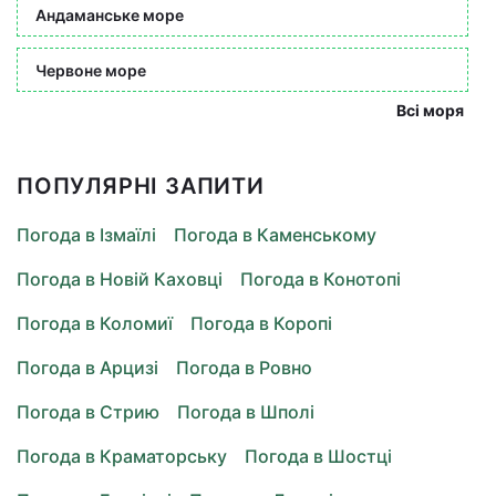
Андаманське море
Червоне море
Всі моря
ПОПУЛЯРНІ ЗАПИТИ
Погода в Ізмаїлі
Погода в Каменському
Погода в Новій Каховці
Погода в Конотопі
Погода в Коломиї
Погода в Коропі
Погода в Арцизі
Погода в Ровно
Погода в Стрию
Погода в Шполі
Погода в Краматорську
Погода в Шостці