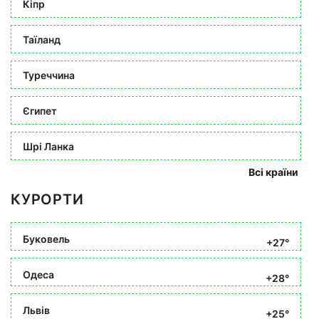
Кіпр
Таїланд
Туреччина
Єгипет
Шрі Ланка
Всі країни
КУРОРТИ
Буковель
+27°
Одеса
+28°
Львів
+25°