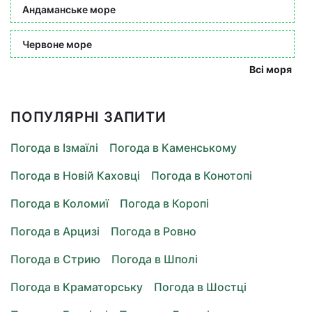
Андаманське море
Червоне море
Всі моря
ПОПУЛЯРНІ ЗАПИТИ
Погода в Ізмаїлі
Погода в Каменському
Погода в Новій Каховці
Погода в Конотопі
Погода в Коломиї
Погода в Коропі
Погода в Арцизі
Погода в Ровно
Погода в Стрию
Погода в Шполі
Погода в Краматорську
Погода в Шостці