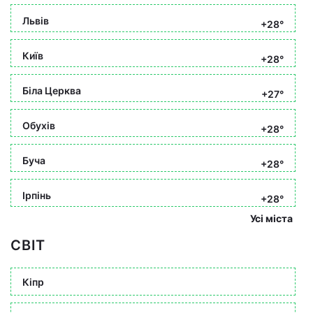
Львів
+28°
Київ
+28°
Біла Церква
+27°
Обухів
+28°
Буча
+28°
Ірпінь
+28°
Усі міста
СВІТ
Кіпр