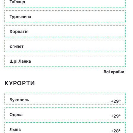
Таїланд
Туреччина
Хорватія
Єгипет
Шрі Ланка
Всі країни
КУРОРТИ
Буковель
+29°
Одеса
+29°
Львів
+28°