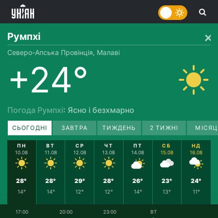
Румпхі
Северо-Апська Провінція, Малаві
+24°
Погода Румпхі
: Ясно і безхмарно
СЬОГОДНІ
ЗАВТРА
ТИЖДЕНЬ
2 ТИЖНІ
МІСЯЦ
ПН
ВТ
СР
ЧТ
ПТ
СБ
НД
10.08
11.08
12.08
13.08
14.08
15.08
16.08
28°
28°
29°
28°
26°
23°
24°
14°
14°
12°
12°
14°
13°
11°
17:00
20:00
23:00
ВТ