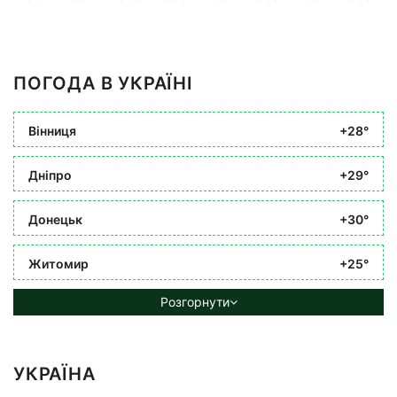
ПОГОДА В УКРАЇНІ
Вінниця
+28°
Дніпро
+29°
Донецьк
+30°
Житомир
+25°
Розгорнути
УКРАЇНА