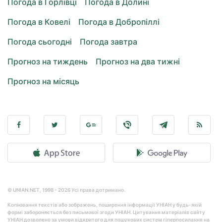
Погода в Горлівці
Погода в Долині
Погода в Ковелі
Погода в Добропіллі
Погода сьогодні
Погода завтра
Прогноз на тиждень
Прогноз на два тижні
Прогноз на місяць
© UNIAN.NET, 1998 - 2026 Усі права дотримано.
Копіювання текстів або зображень, поширення інформації УНІАН у будь-якій
формі забороняється без письмової згоди УНІАН. Цитування матеріалів сайту
УНІАН дозволено за умови відкритого для пошукових систем гіперпосилання на