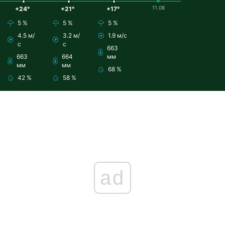
11.08
+24°
+21°
+17°
5 %
5 %
5 %
4.5 м/
3.2 м/
1.9 м/с
с
с
663
663
664
мм
мм
мм
68 %
42 %
58 %
ad