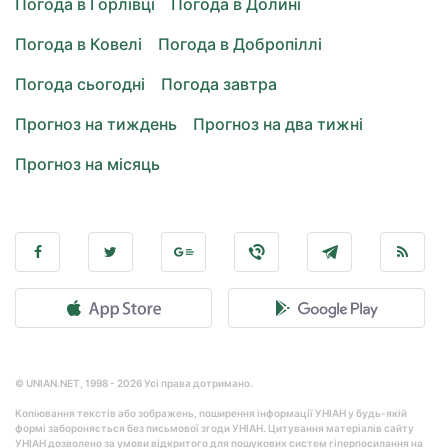
Погода в Горлівці
Погода в Долині
Погода в Ковелі
Погода в Добропіллі
Погода сьогодні
Погода завтра
Прогноз на тиждень
Прогноз на два тижні
Прогноз на місяць
© UNIAN.NET, 1998 - 2026 Усі права дотримано.
Копіювання текстів або зображень, поширення інформації УНІАН у будь-якій
формі забороняється без письмової згоди УНІАН. Цитування матеріалів сайту
УНІАН дозволено за умови відкритого для пошукових систем гіперпосилання на