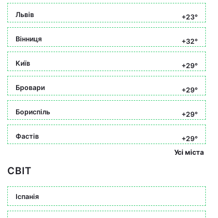
Львів
+23°
Вінниця
+32°
Київ
+29°
Бровари
+29°
Бориспіль
+29°
Фастів
+29°
Усі міста
СВІТ
Іспанія