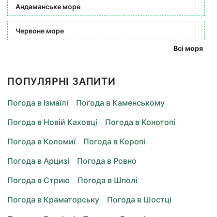
Андаманське море
Червоне море
Всі моря
ПОПУЛЯРНІ ЗАПИТИ
Погода в Ізмаїлі
Погода в Каменському
Погода в Новій Каховці
Погода в Конотопі
Погода в Коломиї
Погода в Коропі
Погода в Арцизі
Погода в Ровно
Погода в Стрию
Погода в Шполі
Погода в Краматорську
Погода в Шостці