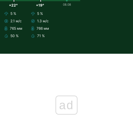
08.08
+22°
+19°
5 %
5 %
2.1 м/с
1.3 м/с
765 мм
766 мм
50 %
71 %
ad