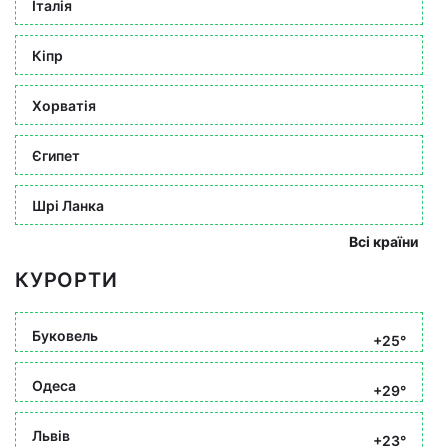
Італія
Кіпр
Хорватія
Єгипет
Шрі Ланка
Всі країни
КУРОРТИ
Буковель
+25°
Одеса
+29°
Львів
+23°