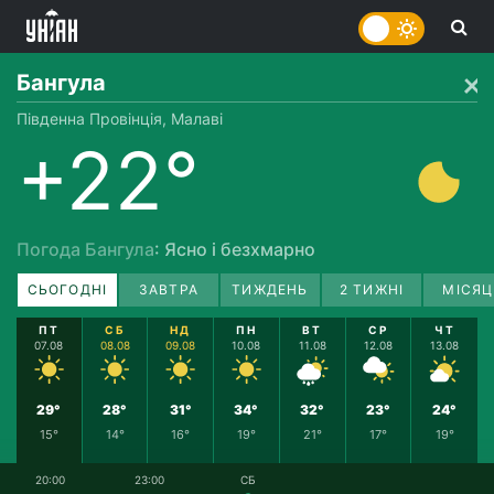
Бангула
Південна Провінція, Малаві
+22°
Погода Бангула
: Ясно і безхмарно
СЬОГОДНІ
ЗАВТРА
ТИЖДЕНЬ
2 ТИЖНІ
МІСЯЦ
ПТ
СБ
НД
ПН
ВТ
СР
ЧТ
07.08
08.08
09.08
10.08
11.08
12.08
13.08
29°
28°
31°
34°
32°
23°
24°
15°
14°
16°
19°
21°
17°
19°
20:00
23:00
СБ