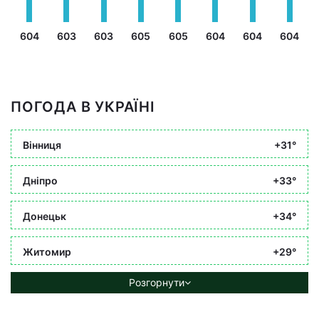
604
603
603
605
605
604
604
604
ПОГОДА В УКРАЇНІ
Вінниця
+31°
Дніпро
+33°
Донецьк
+34°
Житомир
+29°
Розгорнути