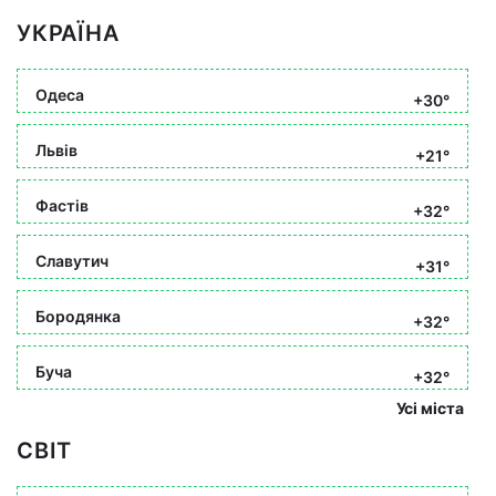
УКРАЇНА
Одеса
+30°
Львів
+21°
Фастів
+32°
Славутич
+31°
Бородянка
+32°
Буча
+32°
Усі міста
СВІТ