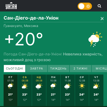
Сан-Діего-де-ла-Уніон
Ґуанахуато, Мексика
+20°
Погода Сан-Діего-де-ла-Уніон
: Невелика хмарність,
можливий дощ з грозою
СЬОГОДНІ
ЗАВТРА
ТИЖДЕНЬ
2 ТИЖНІ
МІСЯЦ
ПТ
СБ
НД
ПН
ВТ
СР
ЧТ
07.08
08.08
09.08
10.08
11.08
12.08
13.08
21°
23°
23°
21°
23°
24°
24°
13°
12°
12°
14°
14°
14°
14°