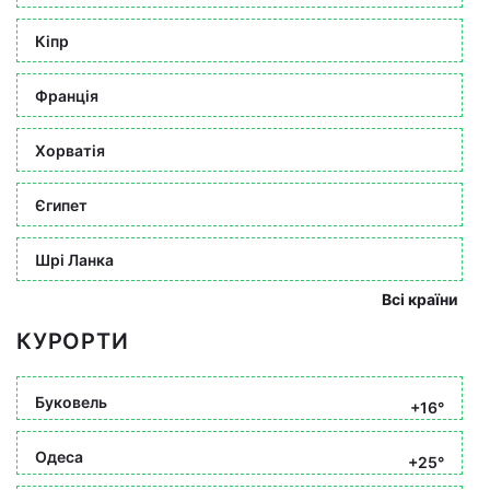
Кіпр
Франція
Хорватія
Єгипет
Шрі Ланка
Всі країни
КУРОРТИ
Буковель
+16°
Одеса
+25°