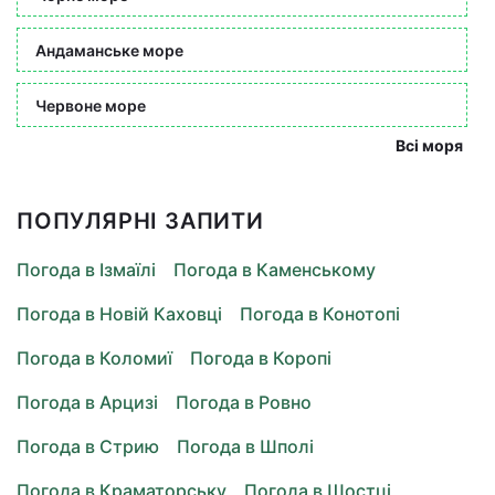
Андаманське море
Червоне море
Всі моря
ПОПУЛЯРНІ ЗАПИТИ
Погода в Ізмаїлі
Погода в Каменському
Погода в Новій Каховці
Погода в Конотопі
Погода в Коломиї
Погода в Коропі
Погода в Арцизі
Погода в Ровно
Погода в Стрию
Погода в Шполі
Погода в Краматорську
Погода в Шостці