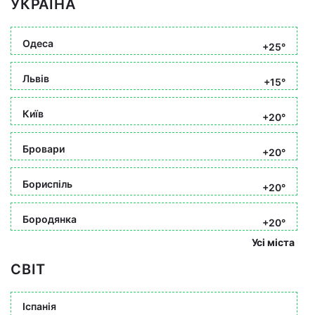
УКРАЇНА
Одеса
+25°
Львів
+15°
Київ
+20°
Бровари
+20°
Бориспіль
+20°
Бородянка
+20°
Усі міста
СВІТ
Іспанія