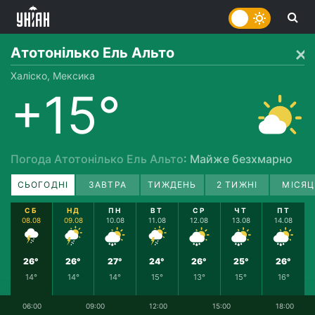
Атотонілько Ель Альто
Халіско, Мексика
+15°
Погода Атотонілько Ель Альто
: Майже безхмарно
СЬОГОДНІ
ЗАВТРА
ТИЖДЕНЬ
2 ТИЖНІ
МІСЯЦ
СБ
НД
ПН
ВТ
СР
ЧТ
ПТ
08.08
09.08
10.08
11.08
12.08
13.08
14.08
26°
26°
27°
24°
26°
25°
26°
14°
14°
14°
15°
13°
15°
16°
06:00
09:00
12:00
15:00
18:00