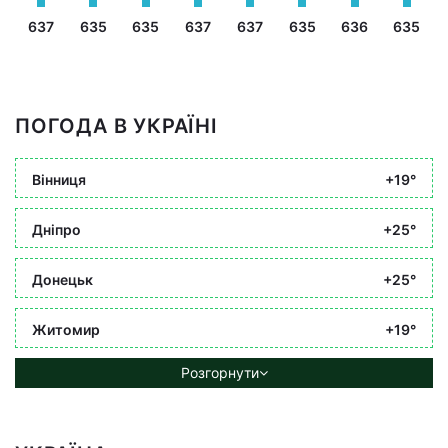
637
635
635
637
637
635
636
635
ПОГОДА В УКРАЇНІ
Вінниця
+19°
Дніпро
+25°
Донецьк
+25°
Житомир
+19°
Розгорнути