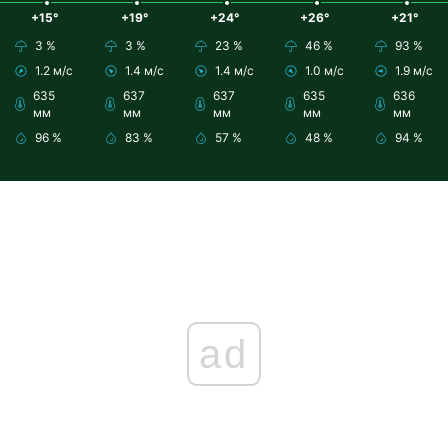
+15°
+19°
+24°
+26°
+21°
3 %
3 %
23 %
46 %
93 %
1.2 м/с
1.4 м/с
1.4 м/с
1.0 м/с
1.9 м/с
635
637
637
635
636
мм
мм
мм
мм
мм
96 %
83 %
57 %
48 %
94 %
ad