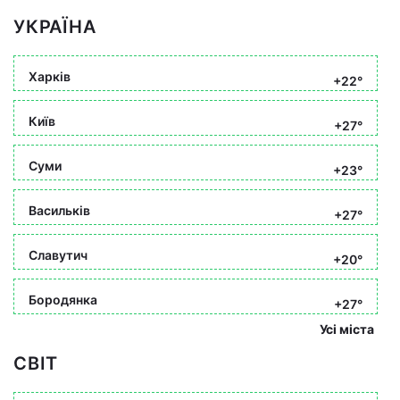
УКРАЇНА
Харків
+22°
Київ
+27°
Суми
+23°
Васильків
+27°
Славутич
+20°
Бородянка
+27°
Усі міста
СВІТ