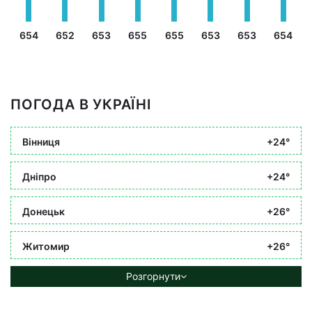
654
652
653
655
655
653
653
654
ПОГОДА В УКРАЇНІ
Вінниця
+24°
Дніпро
+24°
Донецьк
+26°
Житомир
+26°
Розгорнути