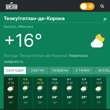
Теокуітатлан-де-Корона
Халіско, Мексика
+16°
Погода Теокуітатлан-де-Корона
: Невелика
хмарність
СЬОГОДНІ
ЗАВТРА
ТИЖДЕНЬ
2 ТИЖНІ
МІСЯЦ
ПТ
СБ
НД
ПН
ВТ
СР
ЧТ
07.08
08.08
09.08
10.08
11.08
12.08
13.08
26°
24°
24°
24°
26°
25°
26°
15°
14°
15°
14°
14°
17°
17°