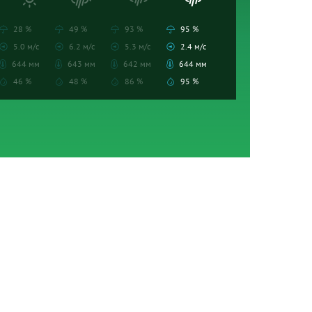
28 %
49 %
93 %
95 %
5.0 м/с
6.2 м/с
5.3 м/с
2.4 м/с
644 мм
643 мм
642 мм
644 мм
46 %
48 %
86 %
95 %