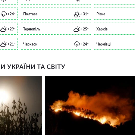
+24°
Полтава
+31°
Рівне
+29°
Тернопіль
+25°
Харків
+21°
Черкаси
+24°
Чернівці
 УКРАЇНИ ТА СВІТУ