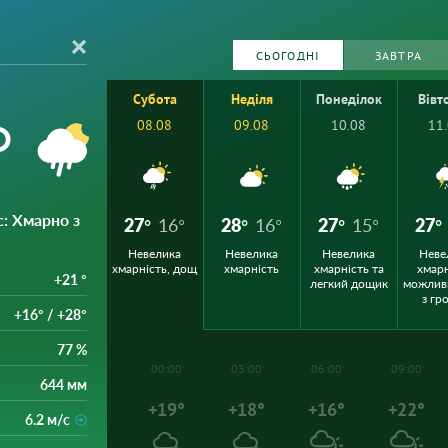
СЬОГОДНІ
ЗАВТРА
Субота
Неділя
Понеділок
Вівт
°
08.08
09.08
10.08
11
с
: Хмарно з
27°
16°
28°
16°
27°
15°
27°
Невелика
Невелика
Невелика
Неве
хмарність, дощ
хмарність
хмарність та
хмарн
+21 °
легкий дощик
можлив
з гр
+16° / +28°
77 %
00:00
03:00
06:00
09:00
644 мм
+19°
+18°
+16°
+22°
6.2 м/с