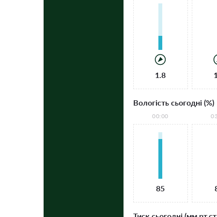
1.8
Вологість сьогодні (%)
00:00
0
85
Тиск сьогодні (мм рт.ст.