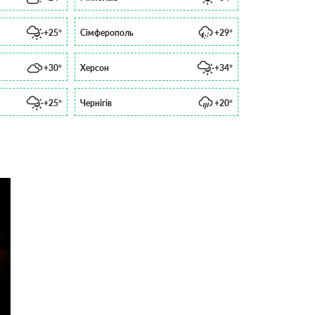
+25°
Сімферополь
+29°
+30°
Херсон
+34°
+25°
Чернігів
+20°