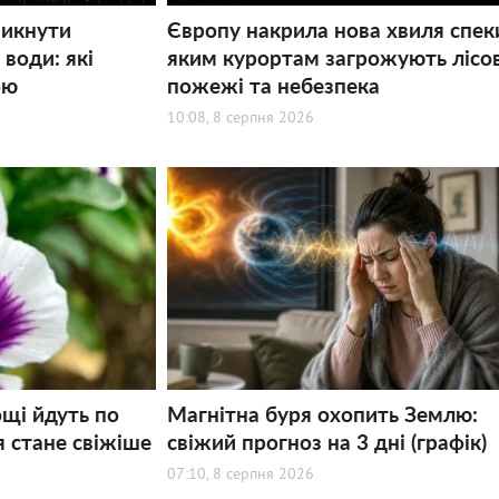
никнути
Європу накрила нова хвиля спек
води: які
яким курортам загрожують лісов
ою
пожежі та небезпека
10:08, 8 серпня 2026
щі йдуть по
Магнітна буря охопить Землю:
я стане свіжіше
свіжий прогноз на 3 дні (графік)
07:10, 8 серпня 2026