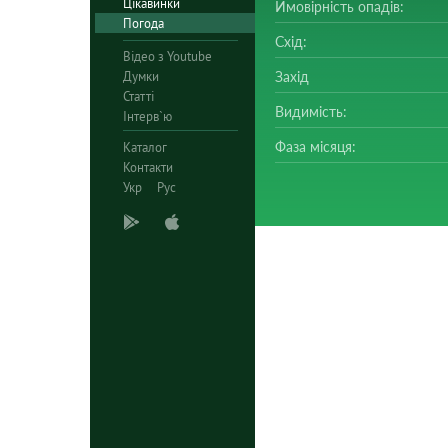
Цікавинки
Ймовірність опадів:
Погода
Схід:
Відео з Youtube
Думки
Захід
Статті
Видимість:
Інтерв`ю
Фаза місяця:
Каталог
Контакти
Укр
Рус