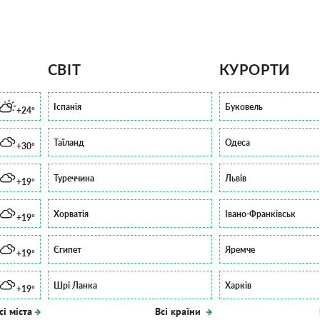
СВІТ
КУРОРТИ
Іспанія
Буковель
+24°
Таїланд
Одеса
+30°
Туреччина
Львів
+19°
Хорватія
Івано-Франківськ
+19°
Єгипет
Яремче
+19°
Шрі Ланка
Харків
+19°
сі міста
Всі країни