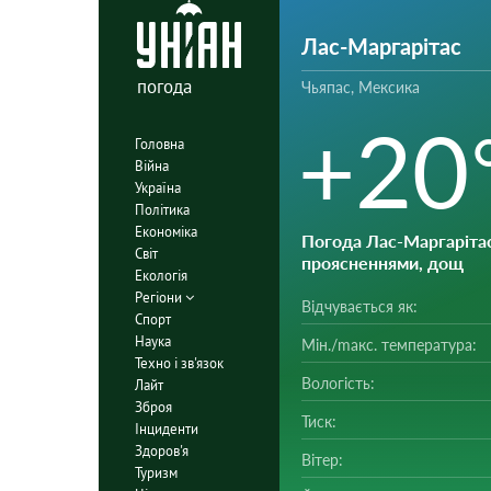
Лас-Маргарітас
погода
Чьяпас, Мексика
+20
Головна
Війна
Україна
Політика
Економіка
Погода Лас-Маргаріта
Світ
проясненнями, дощ
Екологія
Регіони
Відчувається як:
Спорт
Наука
Мін./mакс. температура:
Техно і зв'язок
Вологість:
Лайт
Зброя
Тиск:
Інциденти
Здоров'я
Вітер:
Туризм