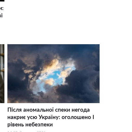
и:
і
Після аномальної спеки негода
накриє усю Україну: оголошено І
рівень небезпеки