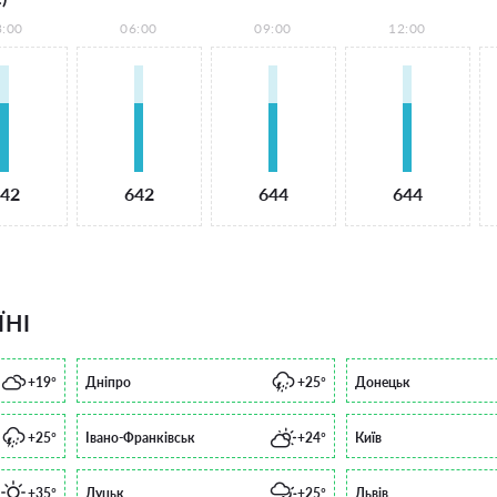
3:00
06:00
09:00
12:00
42
642
644
644
ЇНІ
+19°
Дніпро
+25°
Донецьк
+25°
Івано-Франківськ
+24°
Київ
+35°
Луцьк
+25°
Львів