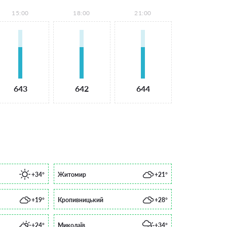
15:00
18:00
21:00
643
642
644
+34°
Житомир
+21°
+19°
Кропивницький
+28°
+24°
Миколаїв
+34°