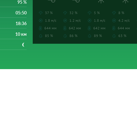
95 %
05:50
37 %
32 %
5 %
8 %
1.8 м/с
1.2 м/с
1.8 м/с
4.2 м/с
18:36
644 мм
642 мм
642 мм
644 мм
10 км
85 %
86 %
89 %
63 %