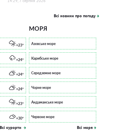
14:29, 7 серпня 2026
Всі новини про погоду
МОРЯ
Азовське море
+23°
Карибське море
+24°
Середземне море
+24°
Чорне море
+24°
Андаманське море
+23°
Червоне море
+30°
Всі курорти
Всі моря