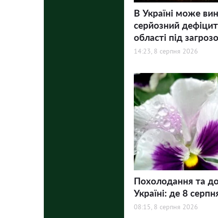
В Україні може ви
серйозний дефіцит 
області під загроз
14:23, 8 серпня 2026
Похолодання та до
Україні: де 8 серпн
08:15, 8 серпня 2026