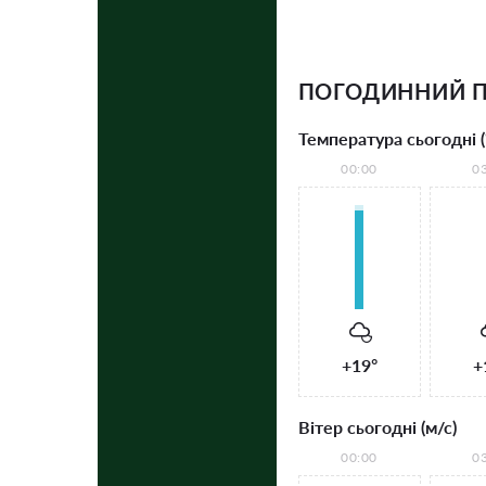
ПОГОДИННИЙ П
Температура сьогодні (
00:00
0
+19°
+
Вітер сьогодні (м/с)
00:00
0