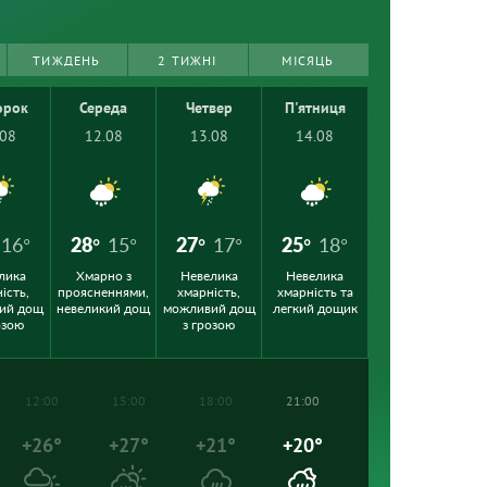
ТИЖДЕНЬ
2 ТИЖНІ
МІСЯЦЬ
орок
Середа
Четвер
П'ятниця
.08
12.08
13.08
14.08
16°
28°
15°
27°
17°
25°
18°
лика
Хмарно з
Невелика
Невелика
ість,
проясненнями,
хмарність,
хмарність та
ий дощ
невеликий дощ
можливий дощ
легкий дощик
озою
з грозою
12:00
15:00
18:00
21:00
+26°
+27°
+21°
+20°