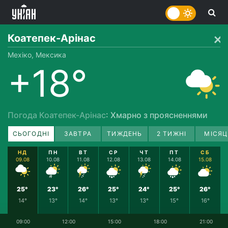
Коатепек-Арінас
Мехіко, Мексика
+18°
Погода Коатепек-Арінас
: Хмарно з проясненнями
СЬОГОДНІ
ЗАВТРА
ТИЖДЕНЬ
2 ТИЖНІ
МІСЯЦ
НД
ПН
ВТ
СР
ЧТ
ПТ
СБ
09.08
10.08
11.08
12.08
13.08
14.08
15.08
25°
23°
26°
25°
24°
25°
26°
14°
13°
14°
13°
13°
15°
16°
09:00
12:00
15:00
18:00
21:00