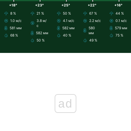
+18°
+23°
+25°
+22°
+16°
8 %
21 %
50 %
67 %
44 %
1.0 м/с
3.8 м/
4.1 м/с
2.2 м/с
0.1 м/с
с
581 мм
582 мм
580
579 мм
582 мм
мм
68 %
40 %
75 %
50 %
49 %
ad