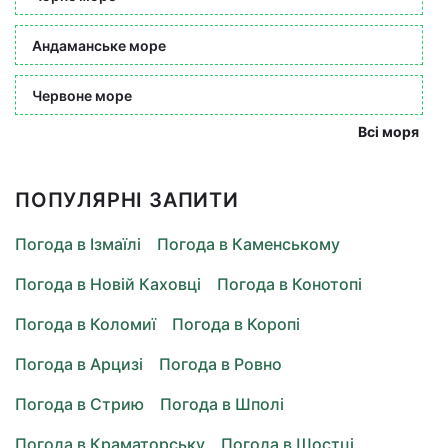
Андаманське море
Червоне море
Всі моря
ПОПУЛЯРНІ ЗАПИТИ
Погода в Ізмаїлі
Погода в Каменському
Погода в Новій Каховці
Погода в Конотопі
Погода в Коломиї
Погода в Коропі
Погода в Арцизі
Погода в Ровно
Погода в Стрию
Погода в Шполі
Погода в Краматорську
Погода в Шостці