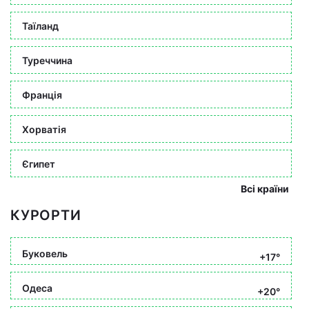
Таїланд
Туреччина
Франція
Хорватія
Єгипет
Всі країни
КУРОРТИ
Буковель
+17°
Одеса
+20°