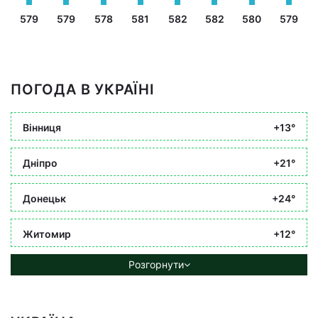
579
579
578
581
582
582
580
579
ПОГОДА В УКРАЇНІ
Вінниця
+13°
Дніпро
+21°
Донецьк
+24°
Житомир
+12°
Розгорнути