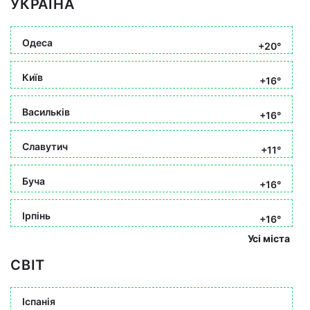
УКРАЇНА
Одеса
+20°
Київ
+16°
Васильків
+16°
Славутич
+11°
Буча
+16°
Ірпінь
+16°
Усі міста
СВІТ
Іспанія