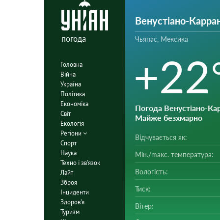
Венустіано-Карра
погода
Чьяпас, Мексика
+22
Головна
Війна
Україна
Політика
Економіка
Погода Венустіано-Ка
Світ
Майже безхмарно
Екологія
Регіони
Відчувається як:
Спорт
Наука
Мін./mакс. температура:
Техно і зв'язок
Вологість:
Лайт
Зброя
Тиск:
Інциденти
Здоров'я
Вітер:
Туризм