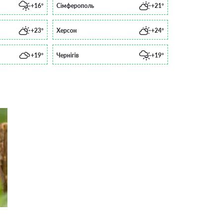
+16°
Сімферополь
+21°
+23°
Херсон
+24°
+19°
Чернігів
+19°