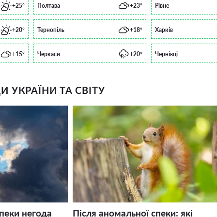
+25°
Полтава
+23°
Рівне
+20°
Тернопіль
+18°
Харків
+15°
Черкаси
+20°
Чернівці
 УКРАЇНИ ТА СВІТУ
спеки негода
Після аномальної спеки: які