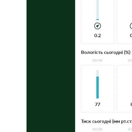
0.2
Вологість сьогодні (%)
00:00
0
77
Тиск сьогодні (мм рт.ст.
00:00
0