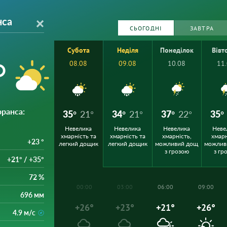
нса
СЬОГОДНІ
ЗАВТРА
Субота
Неділя
Понеділок
Вівт
°
08.08
09.08
10.08
11
рранса
:
35°
21°
34°
21°
37°
22°
35°
Невелика
Невелика
Невелика
Неве
хмарність та
хмарність та
хмарність,
хмарн
+23 °
легкий дощик
легкий дощик
можливий дощ
можлив
з грозою
з гр
+21° / +35°
72 %
00:00
03:00
06:00
09:00
696 мм
+26°
+23°
+21°
+26°
4.9 м/с