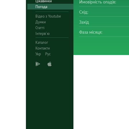
Цікавинки
Ймовірність опадів:
Погода
Схід:
Відео з Youtube
Думки
Захід
Статті
Фаза місяця:
Інтерв`ю
Каталог
Контакти
Укр
Рус