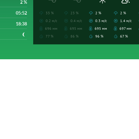
2 %
05:52
33 %
23 %
2 %
2 %
0.2 м/с
0.4 м/с
0.3 м/с
1.4 м/с
18:38
696 мм
695 мм
695 мм
697 мм
77 %
86 %
96 %
67 %