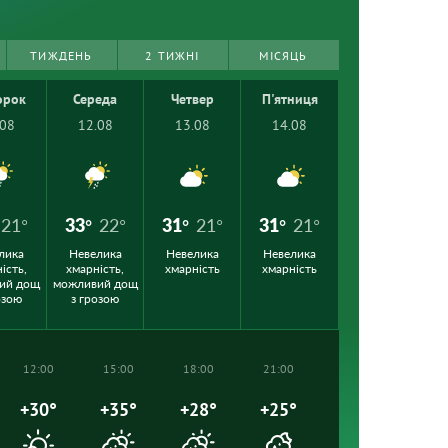
ТИЖДЕНЬ
2 ТИЖНІ
МІСЯЦЬ
орок
Середа
Четвер
П'ятниця
.08
12.08
13.08
14.08
21°
33°
22°
31°
21°
31°
21°
лика
Невелика
Невелика
Невелика
ість,
хмарність,
хмарність
хмарність
ий дощ
можливий дощ
озою
з грозою
12:00
15:00
18:00
21:00
+30°
+35°
+28°
+25°