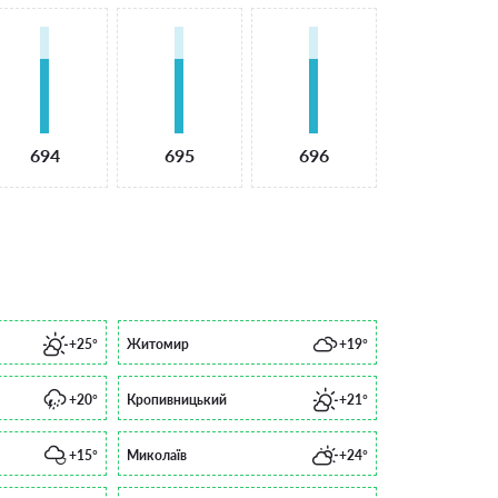
694
695
696
+25°
Житомир
+19°
+20°
Кропивницький
+21°
+15°
Миколаїв
+24°