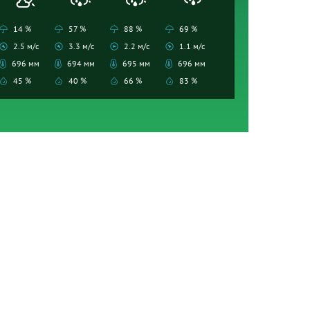
14 %
57 %
88 %
69 %
2.5 м/с
3.3 м/с
2.2 м/с
1.1 м/с
696 мм
694 мм
695 мм
696 мм
45 %
40 %
66 %
83 %