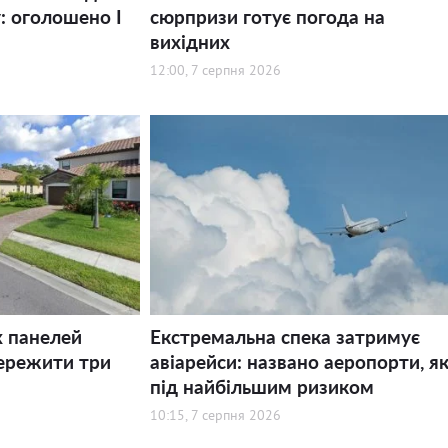
: оголошено І
сюрпризи готує погода на
вихідних
12:00, 7 серпня 2026
х панелей
Екстремальна спека затримує
ережити три
авіарейси: названо аеропорти, як
під найбільшим ризиком
10:15, 7 серпня 2026