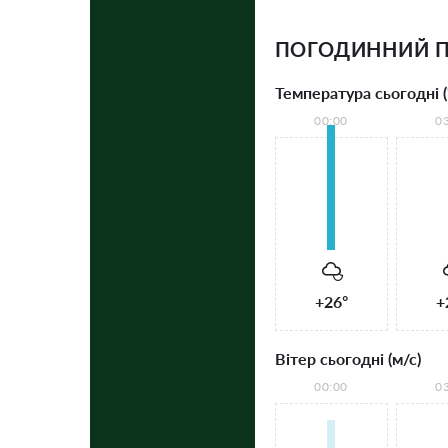
ПОГОДИННИЙ П
Температура сьогодні (
00:00
0
+26°
+
Вітер сьогодні (м/с)
00:00
0