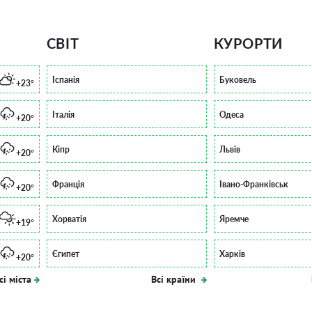
СВІТ
КУРОРТИ
Іспанія
Буковель
+23°
Італія
Одеса
+20°
Кіпр
Львів
+20°
Франція
Івано-Франківськ
+20°
Хорватія
Яремче
+19°
Єгипет
Харків
+20°
сі міста
Всі країни