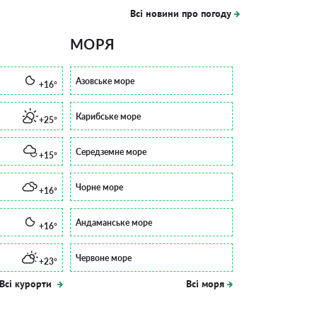
Всі новини про погоду
МОРЯ
Азовське море
+16°
Карибське море
+25°
Середземне море
+15°
Чорне море
+16°
Андаманське море
+16°
Червоне море
+23°
Всі курорти
Всі моря