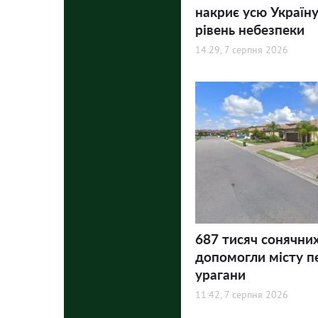
накриє усю Україну
рівень небезпеки
14:29, 7 серпня 2026
687 тисяч сонячни
допомогли місту п
урагани
11:42, 7 серпня 2026