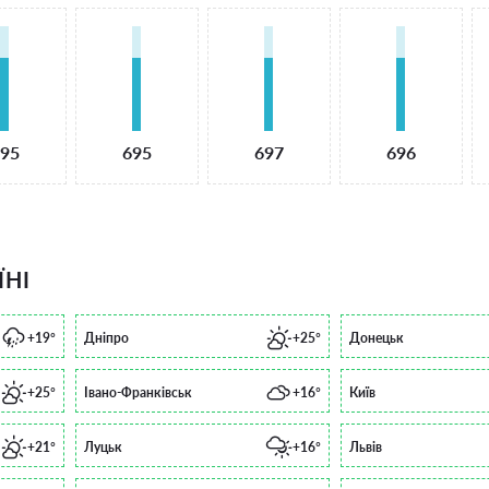
95
695
697
696
ЇНІ
+19°
Дніпро
+25°
Донецьк
+25°
Івано-Франківськ
+16°
Київ
+21°
Луцьк
+16°
Львів