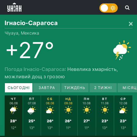
Ігнасіо-Сарагоса
Чіуауа, Мексика
+27°
Погода Ігнасіо-Сарагоса
: Невелика хмарність,
можливий дощ з грозою
СЬОГОДНІ
ЗАВТРА
ТИЖДЕНЬ
2 ТИЖНІ
МІСЯЦ
ЧТ
ПТ
СБ
НД
ПН
ВТ
СР
06.08
07.08
08.08
09.08
10.08
11.08
12.08
28°
25°
26°
26°
27°
23°
23°
12°
13°
13°
11°
11°
13°
13°