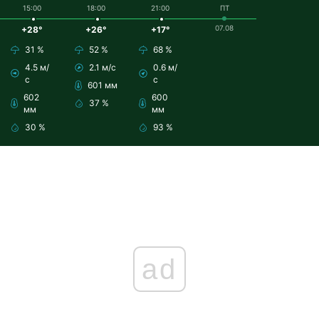
15:00
18:00
21:00
ПТ
07.08
+28°
+26°
+17°
31 %
52 %
68 %
4.5 м/
2.1 м/с
0.6 м/
с
с
601 мм
602
600
37 %
мм
мм
30 %
93 %
ad