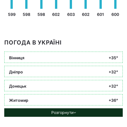
599
598
598
602
603
602
601
600
ПОГОДА В УКРАЇНІ
Вінниця
+35°
Дніпро
+32°
Донецьк
+32°
Житомир
+36°
Розгорнути