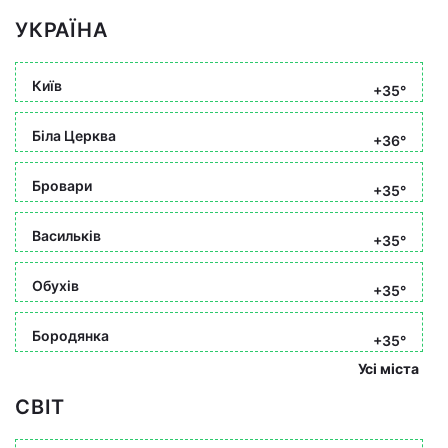
УКРАЇНА
Київ
+35°
Біла Церква
+36°
Бровари
+35°
Васильків
+35°
Обухів
+35°
Бородянка
+35°
Усі міста
СВІТ