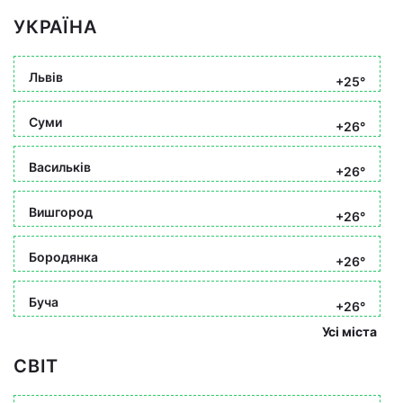
УКРАЇНА
Львів
+25°
Суми
+26°
Васильків
+26°
Вишгород
+26°
Бородянка
+26°
Буча
+26°
Усі міста
СВІТ