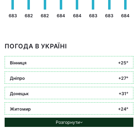
683
682
682
684
684
683
683
684
ПОГОДА В УКРАЇНІ
Вінниця
+25°
Дніпро
+27°
Донецьк
+31°
Житомир
+24°
Розгорнути