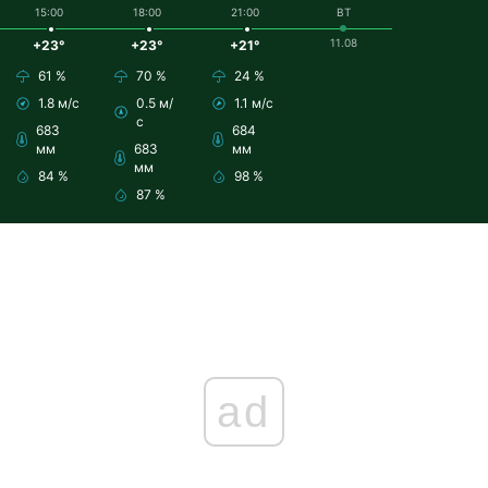
15:00
18:00
21:00
ВТ
11.08
+23°
+23°
+21°
61 %
70 %
24 %
1.8 м/с
0.5 м/
1.1 м/с
с
683
684
мм
683
мм
мм
84 %
98 %
87 %
ad