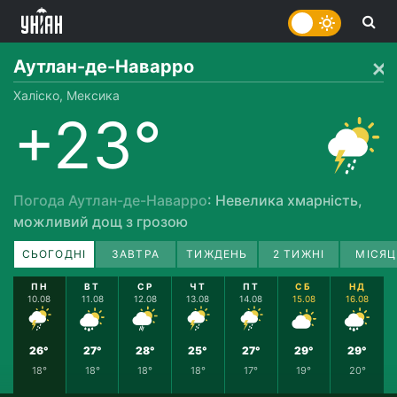
Аутлан-де-Наварро
Халіско, Мексика
+23°
Погода Аутлан-де-Наварро
: Невелика хмарність,
можливий дощ з грозою
СЬОГОДНІ
ЗАВТРА
ТИЖДЕНЬ
2 ТИЖНІ
МІСЯЦ
ПН
ВТ
СР
ЧТ
ПТ
СБ
НД
10.08
11.08
12.08
13.08
14.08
15.08
16.08
26°
27°
28°
25°
27°
29°
29°
18°
18°
18°
18°
17°
19°
20°