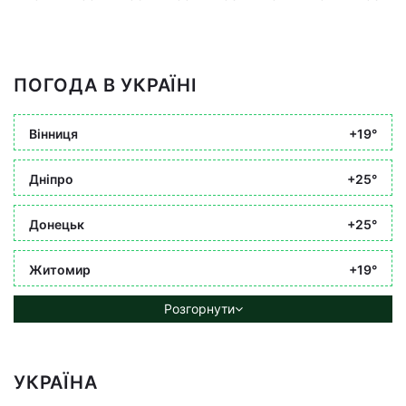
ПОГОДА В УКРАЇНІ
Вінниця
+19°
Дніпро
+25°
Донецьк
+25°
Житомир
+19°
Розгорнути
УКРАЇНА