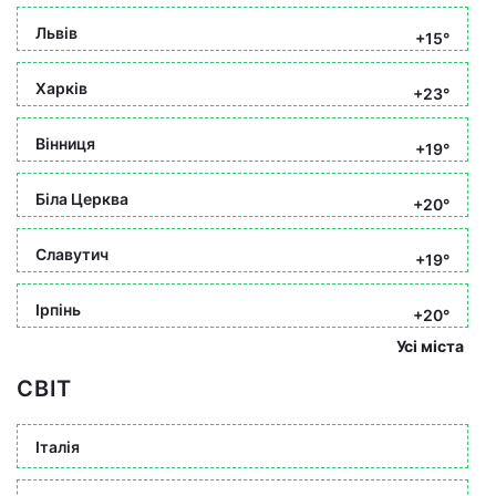
Львів
+15°
Харків
+23°
Вінниця
+19°
Біла Церква
+20°
Славутич
+19°
Ірпінь
+20°
Усі міста
СВІТ
Італія