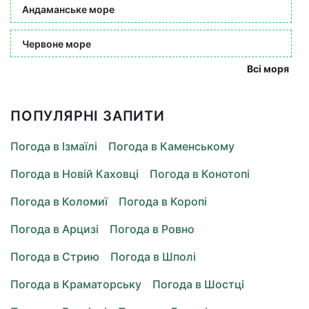
Андаманське море
Червоне море
Всі моря
ПОПУЛЯРНІ ЗАПИТИ
Погода в Ізмаїлі
Погода в Каменському
Погода в Новій Каховці
Погода в Конотопі
Погода в Коломиї
Погода в Коропі
Погода в Арцизі
Погода в Ровно
Погода в Стрию
Погода в Шполі
Погода в Краматорську
Погода в Шостці