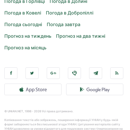
Погода в Горлівці
Погода в Долині
Погода в Ковелі
Погода в Добропіллі
Погода сьогодні
Погода завтра
Прогноз на тиждень
Прогноз на два тижні
Прогноз на місяць
© UNIAN.NET, 1998 - 2026 Усі права дотримано.
Копіювання текстів або зображень, поширення інформації УНІАН у будь-якій
формі забороняється без письмової згоди УНІАН. Цитування матеріалів сайту
УНІАН дозволено за умови відкритого для пошукових систем гіперпосилання на