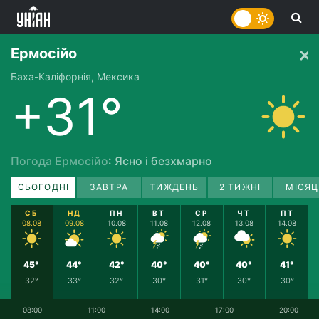
Ермосійо
Баха-Каліфорнія, Мексика
+31°
Погода Ермосійо
: Ясно і безхмарно
СЬОГОДНІ
ЗАВТРА
ТИЖДЕНЬ
2 ТИЖНІ
МІСЯЦ
СБ
НД
ПН
ВТ
СР
ЧТ
ПТ
08.08
09.08
10.08
11.08
12.08
13.08
14.08
45°
44°
42°
40°
40°
40°
41°
32°
33°
32°
30°
31°
30°
30°
08:00
11:00
14:00
17:00
20:00