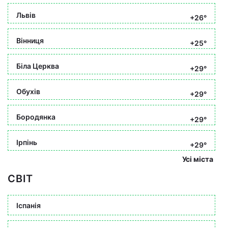
Львів
+26°
Вінниця
+25°
Біла Церква
+29°
Обухів
+29°
Бородянка
+29°
Ірпінь
+29°
Усі міста
СВІТ
Іспанія