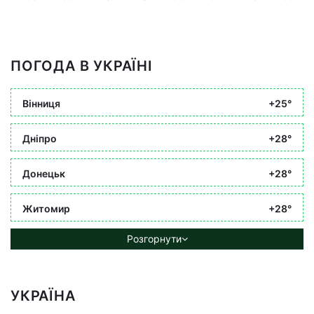
ПОГОДА В УКРАЇНІ
Вінниця
+25°
Дніпро
+28°
Донецьк
+28°
Житомир
+28°
Розгорнути
УКРАЇНА