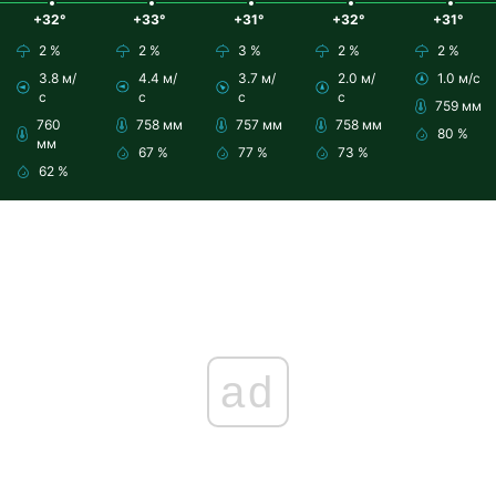
+32°
+33°
+31°
+32°
+31°
2 %
2 %
3 %
2 %
2 %
3.8 м/
4.4 м/
3.7 м/
2.0 м/
1.0 м/с
с
с
с
с
759 мм
760
758 мм
757 мм
758 мм
80 %
мм
67 %
77 %
73 %
62 %
ad