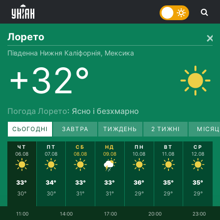
Лорето
Південна Нижня Каліфорнія, Мексика
+32°
Погода Лорето
: Ясно і безхмарно
СЬОГОДНІ
ЗАВТРА
ТИЖДЕНЬ
2 ТИЖНІ
МІСЯЦ
ЧТ
ПТ
СБ
НД
ПН
ВТ
СР
06.08
07.08
08.08
09.08
10.08
11.08
12.08
33°
34°
33°
33°
36°
35°
35°
30°
30°
31°
31°
29°
29°
29°
11:00
14:00
17:00
20:00
23:00