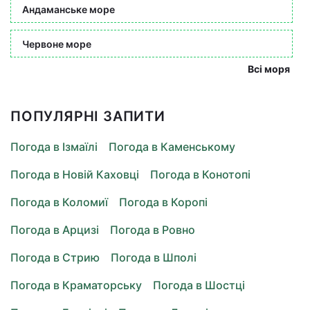
Андаманське море
Червоне море
Всі моря
ПОПУЛЯРНІ ЗАПИТИ
Погода в Ізмаїлі
Погода в Каменському
Погода в Новій Каховці
Погода в Конотопі
Погода в Коломиї
Погода в Коропі
Погода в Арцизі
Погода в Ровно
Погода в Стрию
Погода в Шполі
Погода в Краматорську
Погода в Шостці