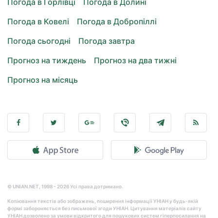
Погода в Горлівці
Погода в Долині
Погода в Ковелі
Погода в Добропіллі
Погода сьогодні
Погода завтра
Прогноз на тиждень
Прогноз на два тижні
Прогноз на місяць
© UNIAN.NET, 1998 - 2026 Усі права дотримано.
Копіювання текстів або зображень, поширення інформації УНІАН у будь-якій
формі забороняється без письмової згоди УНІАН. Цитування матеріалів сайту
УНІАН дозволено за умови відкритого для пошукових систем гіперпосилання на