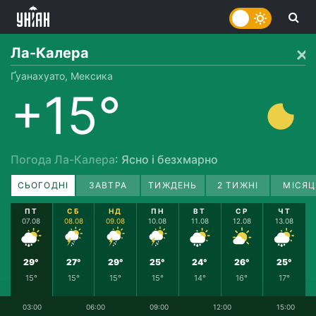
Ла-Калера
Ґуанахуато, Мексика
+15°
Погода Ла-Калера
: Ясно і безхмарно
СЬОГОДНІ
ЗАВТРА
ТИЖДЕНЬ
2 ТИЖНІ
МІСЯЦ
ПТ
СБ
НД
ПН
ВТ
СР
ЧТ
07.08
08.08
09.08
10.08
11.08
12.08
13.08
29°
27°
29°
25°
24°
26°
25°
15°
15°
15°
15°
14°
16°
17°
03:00
06:00
09:00
12:00
15:00