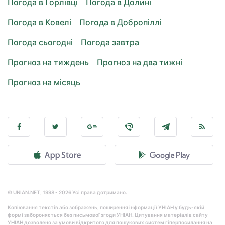
Погода в Горлівці
Погода в Долині
Погода в Ковелі
Погода в Добропіллі
Погода сьогодні
Погода завтра
Прогноз на тиждень
Прогноз на два тижні
Прогноз на місяць
© UNIAN.NET, 1998 - 2026 Усі права дотримано.
Копіювання текстів або зображень, поширення інформації УНІАН у будь-якій
формі забороняється без письмової згоди УНІАН. Цитування матеріалів сайту
УНІАН дозволено за умови відкритого для пошукових систем гіперпосилання на