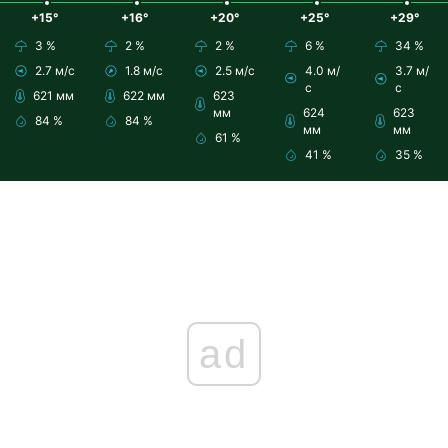
+15°
+16°
+20°
+25°
+29°
3 %
2 %
2 %
6 %
34 %
2.7 м/с
1.8 м/с
2.5 м/с
4.0 м/
3.7 м/
с
с
621 мм
622 мм
623
мм
624
623
84 %
84 %
мм
мм
61 %
41 %
35 %
ad