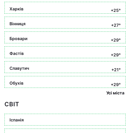
Харків
+25°
Вінниця
+27°
Бровари
+29°
Фастів
+29°
Славутич
+21°
Обухів
+29°
Усі міста
СВІТ
Іспанія