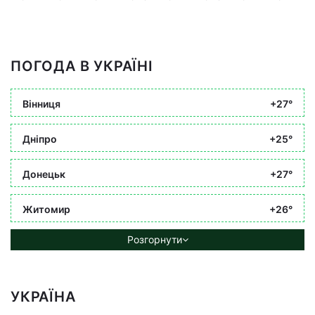
ПОГОДА В УКРАЇНІ
Вінниця
+27°
Дніпро
+25°
Донецьк
+27°
Житомир
+26°
Розгорнути
УКРАЇНА