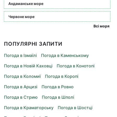
Андаманське море
Червоне море
Всі моря
ПОПУЛЯРНІ ЗАПИТИ
Погода в Ізмаїлі
Погода в Каменському
Погода в Новій Каховці
Погода в Конотопі
Погода в Коломиї
Погода в Коропі
Погода в Арцизі
Погода в Ровно
Погода в Стрию
Погода в Шполі
Погода в Краматорську
Погода в Шостці