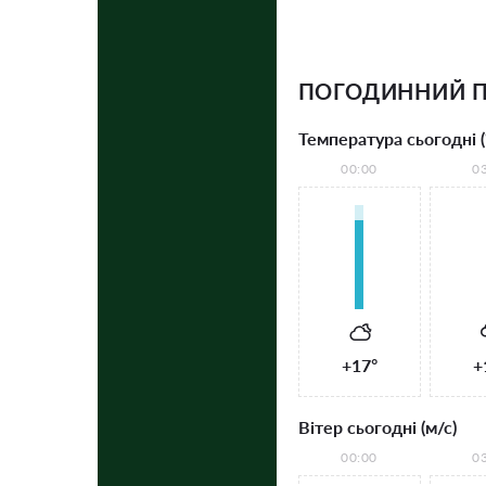
ПОГОДИННИЙ П
Температура сьогодні (
00:00
0
+17°
+
Вітер сьогодні (м/с)
00:00
0