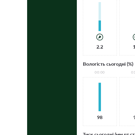
2.2
Вологість сьогодні (%)
00:00
0
98
Тиск сьогодні (мм рт.ст.