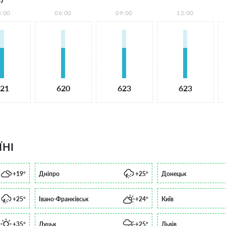
3:00
06:00
09:00
12:00
21
620
623
623
ЇНІ
+19°
Дніпро
+25°
Донецьк
+25°
Івано-Франківськ
+24°
Київ
+35°
Луцьк
+25°
Львів