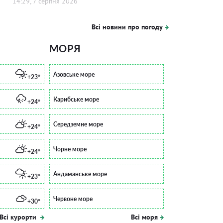
14:29, 7 серпня 2026
Всі новини про погоду
МОРЯ
Азовське море
+23°
Карибське море
+24°
Середземне море
+24°
Чорне море
+24°
Андаманське море
+23°
Червоне море
+30°
Всі курорти
Всі моря