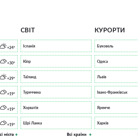
СВІТ
КУРОРТИ
Іспанія
Буковель
+24°
Кіпр
Одеса
+30°
Таїланд
Львів
+29°
Туреччина
Івано-Франківськ
+19°
Хорватія
Яремче
+19°
Шрі Ланка
Харків
+19°
сі міста
Всі країни