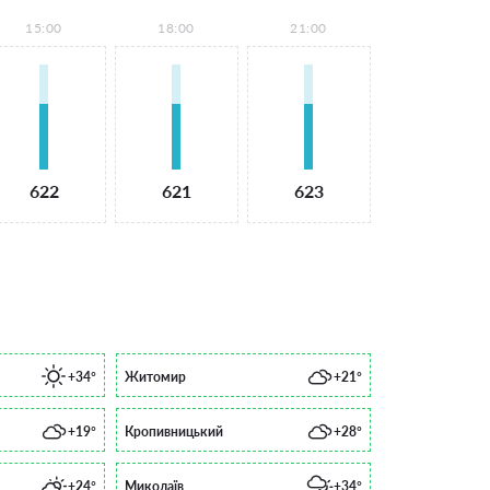
15:00
18:00
21:00
622
621
623
+34°
Житомир
+21°
+19°
Кропивницький
+28°
+24°
Миколаїв
+34°