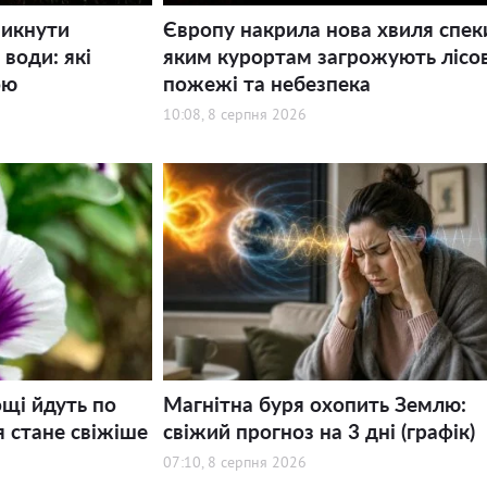
никнути
Європу накрила нова хвиля спек
води: які
яким курортам загрожують лісов
ою
пожежі та небезпека
10:08, 8 серпня 2026
щі йдуть по
Магнітна буря охопить Землю:
я стане свіжіше
свіжий прогноз на 3 дні (графік)
07:10, 8 серпня 2026