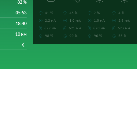
82 %
05:53
41 %
43 %
2 %
4 %
2.2 м/с
1.0 м/с
1.0 м/с
2.9 м/с
18:40
622 мм
621 мм
620 мм
623 мм
10 км
98 %
99 %
96 %
66 %