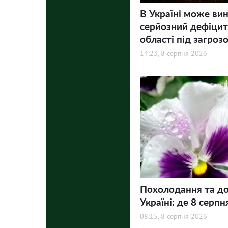
В Україні може ви
серйозний дефіцит 
області під загроз
14:23, 8 серпня 2026
Похолодання та до
Україні: де 8 серпн
08:15, 8 серпня 2026