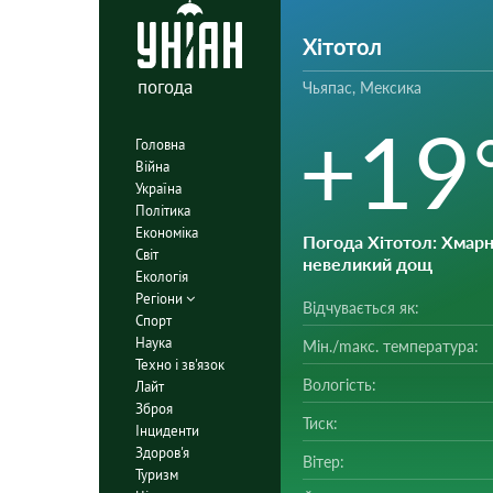
Хітотол
погода
Чьяпас, Мексика
+19
Головна
Війна
Україна
Політика
Економіка
Погода Хітотол
: Хмарн
Світ
невеликий дощ
Екологія
Регіони
Відчувається як:
Спорт
Наука
Мін./mакс. температура:
Техно і зв'язок
Вологість:
Лайт
Зброя
Тиск:
Інциденти
Здоров'я
Вітер:
Туризм