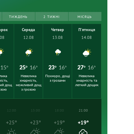
ТИЖДЕНЬ
2 ТИЖНІ
МІСЯЦЬ
орок
Середа
Четвер
П'ятниця
.08
12.08
13.08
14.08
15°
25°
16°
23°
16°
27°
16°
лика
Невелика
Похмуро, дощі
Невелика
ість,
хмарність,
з грозами
хмарність та
ий дощ
можливий дощ
легкий дощик
озою
з грозою
12:00
15:00
18:00
21:00
+25°
+23°
+19°
+19°