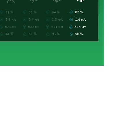
21 %
58 %
84 %
82 %
3.9 м/с
3.4 м/с
2.5 м/с
1.4 м/с
623 мм
622 мм
621 мм
623 мм
44 %
68 %
93 %
98 %