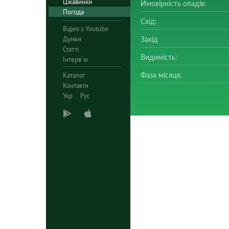
Цікавинки
Ймовірність опадів:
Погода
Схід:
Відео з Youtube
Думки
Захід
Статті
Видимість:
Інтерв`ю
Фаза місяця:
Каталог
Контакти
Укр
Рус