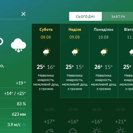
СЬОГОДНІ
ЗАВТРА
Субота
Неділя
Понеділок
Вівт
°
08.08
09.08
10.08
11
о,
25°
16°
25°
15°
26°
15°
25°
Невелика
Невелика
Невелика
Неве
хмарність,
хмарність,
хмарність,
хмарн
+19 °
можливий дощ
можливий дощ
можливий дощ
можлив
з грозою
з грозою
з грозою
з гр
+14° / +25°
83 %
00:00
03:00
06:00
09:00
623 мм
+17°
+16°
+16°
+21°
3.9 м/с