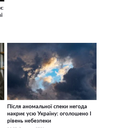
и:
і
Після аномальної спеки негода
накриє усю Україну: оголошено І
рівень небезпеки