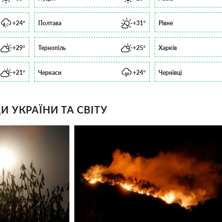
+24°
Полтава
+31°
Рівне
+29°
Тернопіль
+25°
Харків
+21°
Черкаси
+24°
Чернівці
 УКРАЇНИ ТА СВІТУ