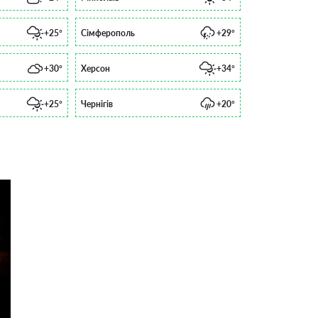
+25°
Сімферополь
+29°
+30°
Херсон
+34°
+25°
Чернігів
+20°