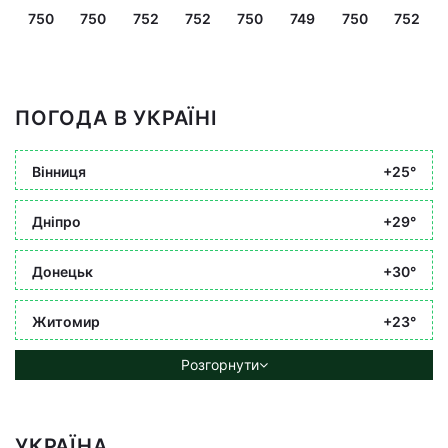
750
750
752
752
750
749
750
752
ПОГОДА В УКРАЇНІ
Вінниця
+25°
Дніпро
+29°
Донецьк
+30°
Житомир
+23°
Розгорнути
УКРАЇНА