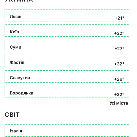
Львів
+21°
Київ
+32°
Суми
+27°
Фастів
+32°
Славутич
+26°
Бородянка
+32°
Усі міста
СВІТ
Італія