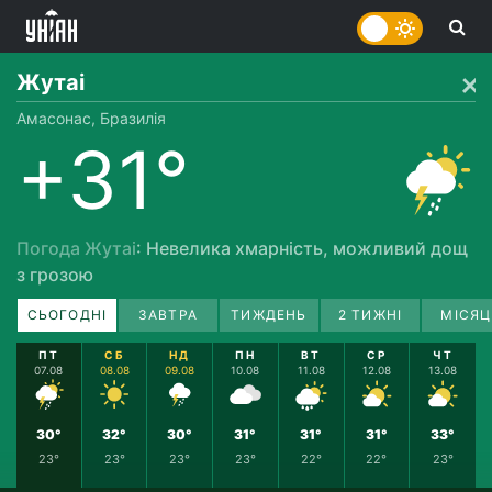
Жутаі
Амасонас, Бразилія
+31°
Погода Жутаі
: Невелика хмарність, можливий дощ
з грозою
СЬОГОДНІ
ЗАВТРА
ТИЖДЕНЬ
2 ТИЖНІ
МІСЯЦ
ПТ
СБ
НД
ПН
ВТ
СР
ЧТ
07.08
08.08
09.08
10.08
11.08
12.08
13.08
30°
32°
30°
31°
31°
31°
33°
23°
23°
23°
23°
22°
22°
23°