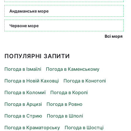
Андаманське море
Червоне море
Всі моря
ПОПУЛЯРНІ ЗАПИТИ
Погода в Ізмаїлі
Погода в Каменському
Погода в Новій Каховці
Погода в Конотопі
Погода в Коломиї
Погода в Коропі
Погода в Арцизі
Погода в Ровно
Погода в Стрию
Погода в Шполі
Погода в Краматорську
Погода в Шостці