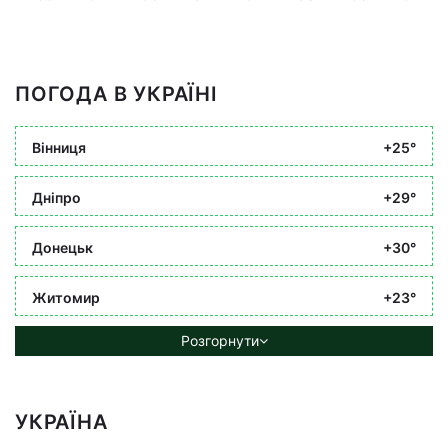
ПОГОДА В УКРАЇНІ
Вінниця
+25°
Дніпро
+29°
Донецьк
+30°
Житомир
+23°
Розгорнути
УКРАЇНА