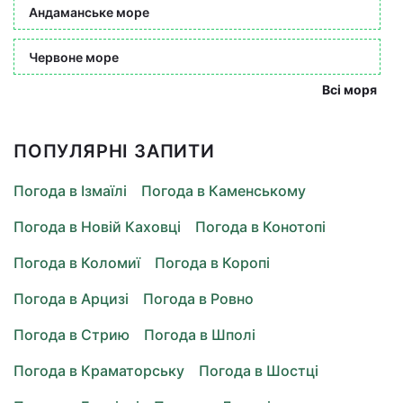
Андаманське море
Червоне море
Всі моря
ПОПУЛЯРНІ ЗАПИТИ
Погода в Ізмаїлі
Погода в Каменському
Погода в Новій Каховці
Погода в Конотопі
Погода в Коломиї
Погода в Коропі
Погода в Арцизі
Погода в Ровно
Погода в Стрию
Погода в Шполі
Погода в Краматорську
Погода в Шостці