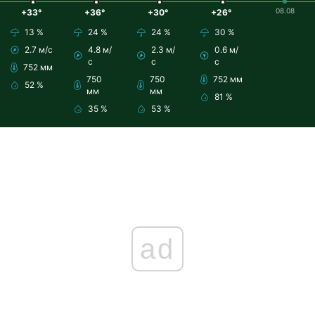
08.08
+33°
+36°
+30°
+26°
13 %
24 %
24 %
30 %
2.7 м/с
4.8 м/
2.3 м/
0.6 м/
с
с
с
752 мм
750
750
752 мм
52 %
мм
мм
81 %
35 %
53 %
ad