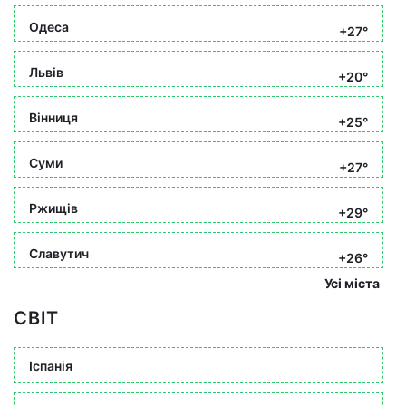
Одеса
+27°
Львів
+20°
Вінниця
+25°
Суми
+27°
Ржищів
+29°
Славутич
+26°
Усі міста
СВІТ
Іспанія