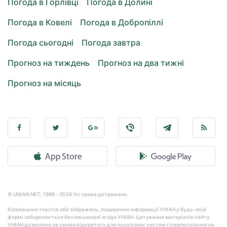
Погода в Горлівці
Погода в Долині
Погода в Ковелі
Погода в Добропіллі
Погода сьогодні
Погода завтра
Прогноз на тиждень
Прогноз на два тижні
Прогноз на місяць
© UNIAN.NET, 1998 - 2026 Усі права дотримано.
Копіювання текстів або зображень, поширення інформації УНІАН у будь-якій
формі забороняється без письмової згоди УНІАН. Цитування матеріалів сайту
УНІАН дозволено за умови відкритого для пошукових систем гіперпосилання на