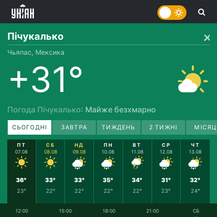
Пічукалько
Чьяпас, Мексика
+31°
Погода Пічукалько
: Майже безхмарно
СЬОГОДНІ
ЗАВТРА
ТИЖДЕНЬ
2 ТИЖНІ
МІСЯЦ
ПТ
СБ
НД
ПН
ВТ
СР
ЧТ
07.08
08.08
09.08
10.08
11.08
12.08
13.08
36°
33°
33°
35°
34°
31°
32°
23°
22°
22°
22°
22°
23°
24°
12:00
15:00
18:00
21:00
СБ