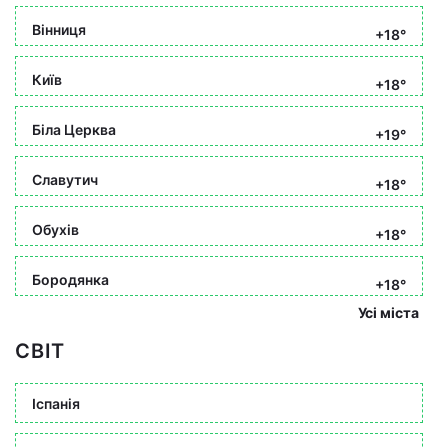
Вінниця
+18°
Київ
+18°
Біла Церква
+19°
Славутич
+18°
Обухів
+18°
Бородянка
+18°
Усі міста
СВІТ
Іспанія