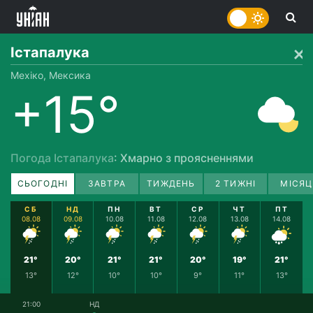
Істапалука
Мехіко, Мексика
+15°
Погода Істапалука
: Хмарно з проясненнями
СЬОГОДНІ
ЗАВТРА
ТИЖДЕНЬ
2 ТИЖНІ
МІСЯЦ
СБ
НД
ПН
ВТ
СР
ЧТ
ПТ
08.08
09.08
10.08
11.08
12.08
13.08
14.08
21°
20°
21°
21°
20°
19°
21°
13°
12°
10°
10°
9°
11°
13°
21:00
НД