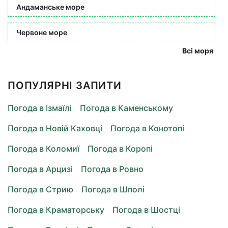
Андаманське море
Червоне море
Всі моря
ПОПУЛЯРНІ ЗАПИТИ
Погода в Ізмаїлі
Погода в Каменському
Погода в Новій Каховці
Погода в Конотопі
Погода в Коломиї
Погода в Коропі
Погода в Арцизі
Погода в Ровно
Погода в Стрию
Погода в Шполі
Погода в Краматорську
Погода в Шостці