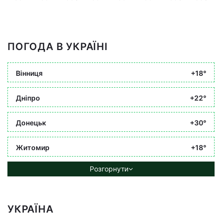
ПОГОДА В УКРАЇНІ
Вінниця
+18°
Дніпро
+22°
Донецьк
+30°
Житомир
+18°
Розгорнути
УКРАЇНА