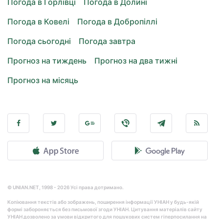
Погода в Горлівці
Погода в Долині
Погода в Ковелі
Погода в Добропіллі
Погода сьогодні
Погода завтра
Прогноз на тиждень
Прогноз на два тижні
Прогноз на місяць
© UNIAN.NET, 1998 - 2026 Усі права дотримано.
Копіювання текстів або зображень, поширення інформації УНІАН у будь-якій
формі забороняється без письмової згоди УНІАН. Цитування матеріалів сайту
УНІАН дозволено за умови відкритого для пошукових систем гіперпосилання на