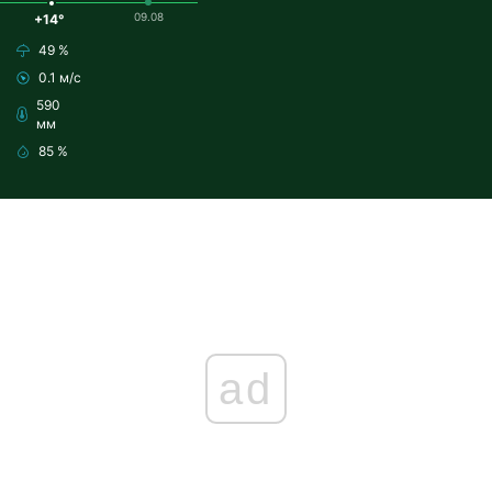
09.08
+14°
49 %
0.1 м/с
590
мм
85 %
ad