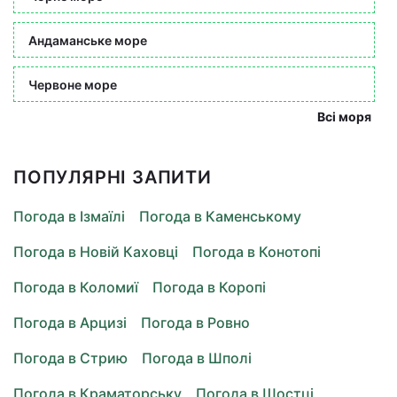
Андаманське море
Червоне море
Всі моря
ПОПУЛЯРНІ ЗАПИТИ
Погода в Ізмаїлі
Погода в Каменському
Погода в Новій Каховці
Погода в Конотопі
Погода в Коломиї
Погода в Коропі
Погода в Арцизі
Погода в Ровно
Погода в Стрию
Погода в Шполі
Погода в Краматорську
Погода в Шостці