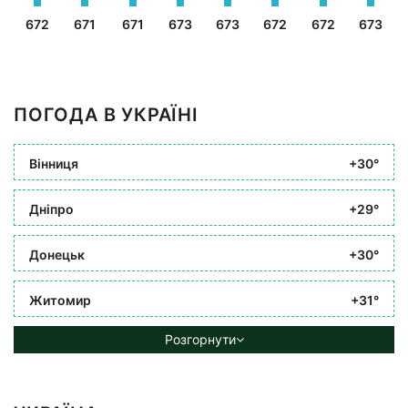
672
671
671
673
673
672
672
673
ПОГОДА В УКРАЇНІ
Вінниця
+30°
Дніпро
+29°
Донецьк
+30°
Житомир
+31°
Розгорнути