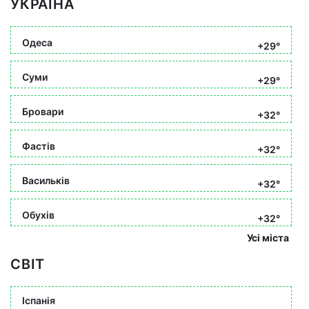
УКРАЇНА
Одеса
+29°
Суми
+29°
Бровари
+32°
Фастів
+32°
Васильків
+32°
Обухів
+32°
Усі міста
СВІТ
Іспанія