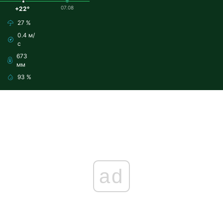
07.08
+22°
27 %
0.4 м/
с
673
мм
93 %
ad