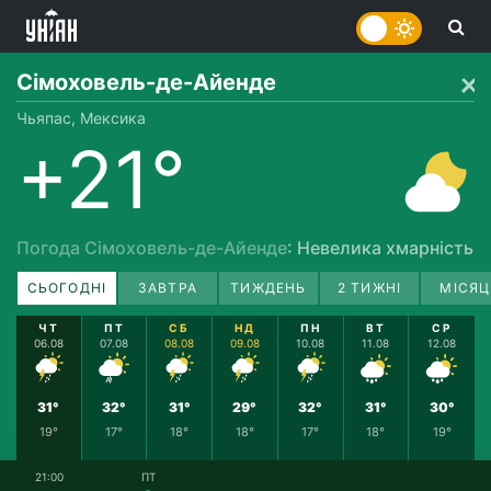
Сімоховель-де-Айенде
Чьяпас, Мексика
+21°
Погода Сімоховель-де-Айенде
: Невелика хмарність
СЬОГОДНІ
ЗАВТРА
ТИЖДЕНЬ
2 ТИЖНІ
МІСЯЦ
ЧТ
ПТ
СБ
НД
ПН
ВТ
СР
06.08
07.08
08.08
09.08
10.08
11.08
12.08
31°
32°
31°
29°
32°
31°
30°
19°
17°
18°
18°
17°
18°
19°
21:00
ПТ