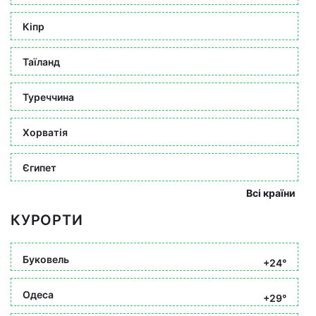
Кіпр
Таїланд
Туреччина
Хорватія
Єгипет
Всі країни
КУРОРТИ
Буковель
+24°
Одеса
+29°