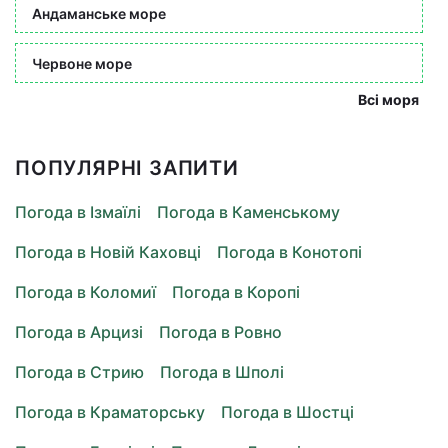
Андаманське море
Червоне море
Всі моря
ПОПУЛЯРНІ ЗАПИТИ
Погода в Ізмаїлі
Погода в Каменському
Погода в Новій Каховці
Погода в Конотопі
Погода в Коломиї
Погода в Коропі
Погода в Арцизі
Погода в Ровно
Погода в Стрию
Погода в Шполі
Погода в Краматорську
Погода в Шостці