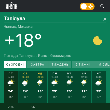
Тапілула
Чьяпас, Мексика
+18°
Погода Тапілула
: Ясно і безхмарно
СЬОГОДНІ
ЗАВТРА
ТИЖДЕНЬ
2 ТИЖНІ
МІСЯЦ
ПТ
СБ
НД
ПН
ВТ
СР
ЧТ
07.08
08.08
09.08
10.08
11.08
12.08
13.08
24°
24°
23°
25°
25°
22°
25°
15°
16°
15°
16°
15°
15°
17°
21:00
СБ