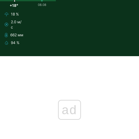
08.08
+18°
18 %
2.0 м/
с
662 мм
94 %
ad