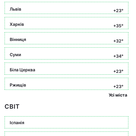
Львів
+23°
Харків
+35°
Вінниця
+32°
Суми
+34°
Біла Церква
+23°
Ржищів
+23°
Усі міста
СВІТ
Іспанія