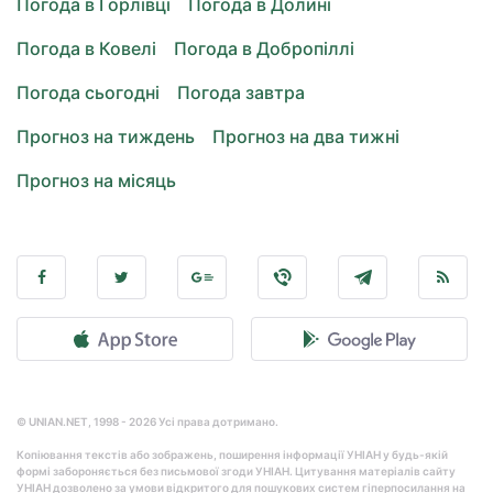
Погода в Горлівці
Погода в Долині
Погода в Ковелі
Погода в Добропіллі
Погода сьогодні
Погода завтра
Прогноз на тиждень
Прогноз на два тижні
Прогноз на місяць
© UNIAN.NET, 1998 - 2026 Усі права дотримано.
Копіювання текстів або зображень, поширення інформації УНІАН у будь-якій
формі забороняється без письмової згоди УНІАН. Цитування матеріалів сайту
УНІАН дозволено за умови відкритого для пошукових систем гіперпосилання на