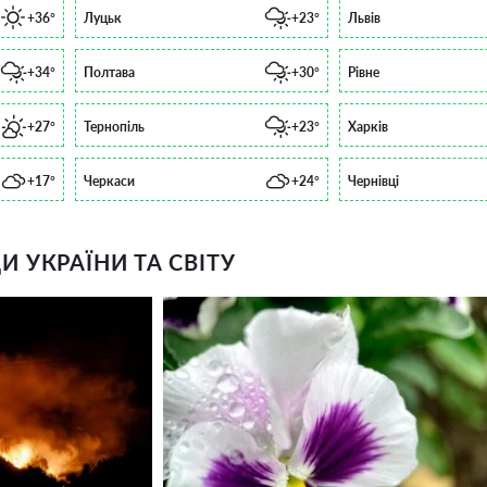
+36°
Луцьк
+23°
Львів
+34°
Полтава
+30°
Рівне
+27°
Тернопіль
+23°
Харків
+17°
Черкаси
+24°
Чернівці
 УКРАЇНИ ТА СВІТУ