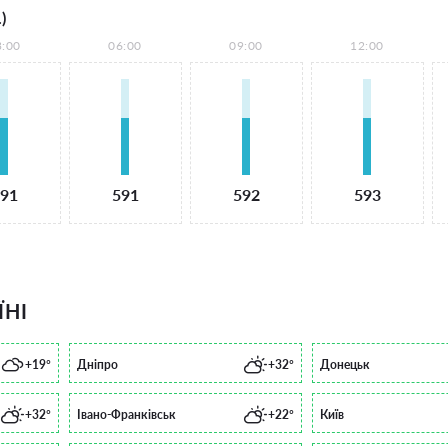
)
3:00
06:00
09:00
12:00
91
591
592
593
ЇНІ
+19°
Дніпро
+32°
Донецьк
+32°
Івано-Франківськ
+22°
Київ