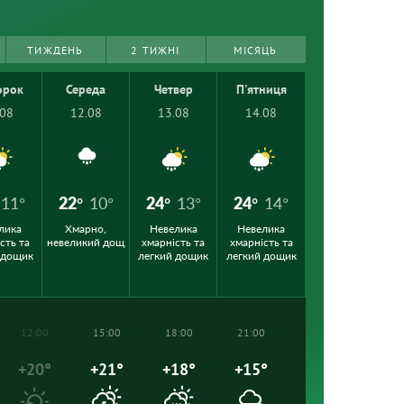
ТИЖДЕНЬ
2 ТИЖНІ
МІСЯЦЬ
орок
Середа
Четвер
П'ятниця
.08
12.08
13.08
14.08
11°
22°
10°
24°
13°
24°
14°
лика
Хмарно,
Невелика
Невелика
сть та
невеликий дощ
хмарність та
хмарність та
 дощик
легкий дощик
легкий дощик
12:00
15:00
18:00
21:00
+20°
+21°
+18°
+15°