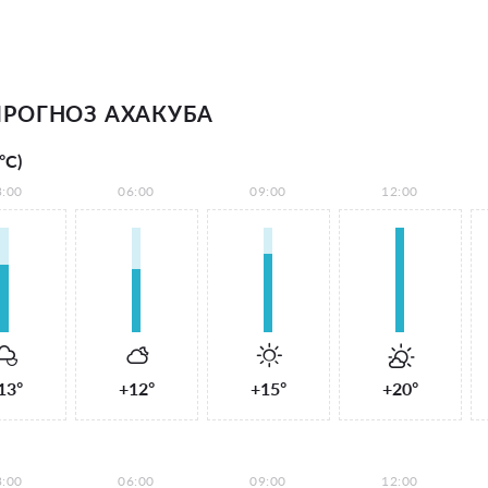
РОГНОЗ АХАКУБА
°С)
3:00
06:00
09:00
12:00
13°
+12°
+15°
+20°
3:00
06:00
09:00
12:00