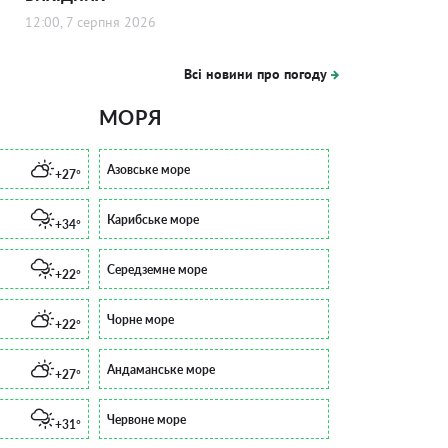
12:00, 7 серпня 2026
Всі новини про погоду
МОРЯ
Азовське море
+27°
Карибське море
+34°
Середземне море
+22°
Чорне море
+22°
Андаманське море
+27°
Червоне море
+31°