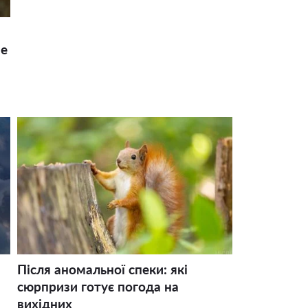
ше
Після аномальної спеки: які
сюрпризи готує погода на
вихідних