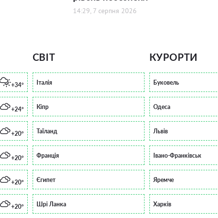
14:29, 7 серпня 2026
СВІТ
КУРОРТИ
Італія
Буковель
+34°
Кіпр
Одеса
+24°
Таїланд
Львів
+20°
Франція
Івано-Франківськ
+20°
Єгипет
Яремче
+20°
Шрі Ланка
Харків
+20°