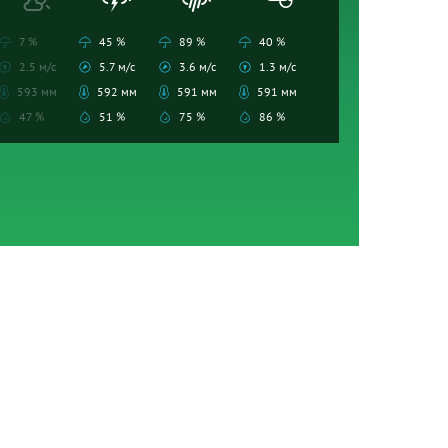
7 %
45 %
89 %
40 %
2.5 м/с
5.7 м/с
3.6 м/с
1.3 м/с
593 мм
592 мм
591 мм
591 мм
47 %
51 %
75 %
86 %