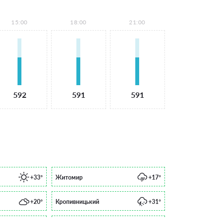
15:00
18:00
21:00
592
591
591
+33°
Житомир
+17°
+20°
Кропивницький
+31°