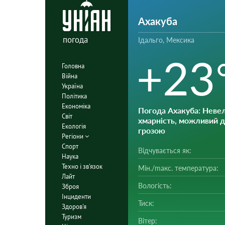
Ахакуба
погода
Ідальго, Мексика
+23
Головна
Війна
Україна
Політика
Економіка
Погода Ахакуба
: Неве
Світ
хмарність, можливий 
Екологія
грозою
Регіони
Спорт
Відчувається як:
Наука
Техно і зв'язок
Мін./mакс. температура:
Лайт
Вологість:
Зброя
Інциденти
Тиск:
Здоров'я
Туризм
Вітер: