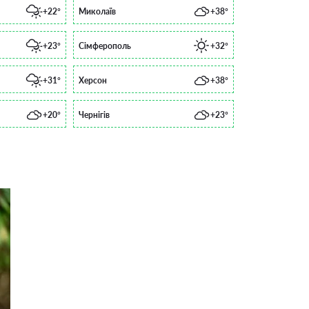
+22°
Миколаїв
+38°
+23°
Сімферополь
+32°
+31°
Херсон
+38°
+20°
Чернігів
+23°