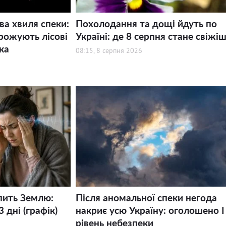
ва хвиля спеки:
Похолодання та дощі йдуть по
рожують лісові
Україні: де 8 серпня стане свіжі
ка
08:15, 8 серпня 2026
пить Землю:
Після аномальної спеки негода
 дні (графік)
накриє усю Україну: оголошено І
рівень небезпеки