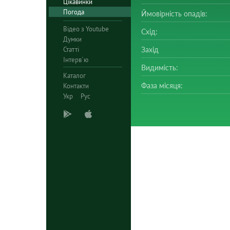
Цікавинки
Погода
Ймовірність опадів:
Відео з Youtube
Схід:
Думки
Статті
Захід
Інтерв`ю
Видимість:
Каталог
Фаза місяця:
Контакти
Укр
Рус