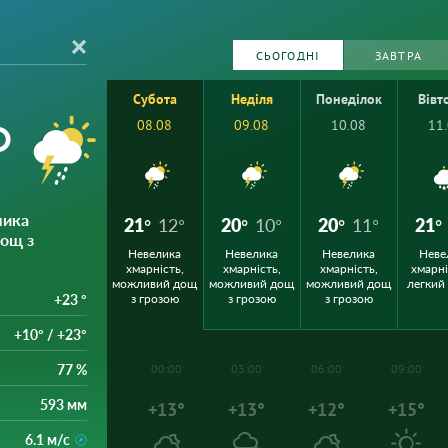
СЬОГОДНІ
ЗАВТРА
Субота
Неділя
Понеділок
Вівт
°
08.08
09.08
10.08
11
лика
21°
12°
20°
10°
20°
11°
21°
дощ з
Невелика
Невелика
Невелика
Неве
хмарність,
хмарність,
хмарність,
хмарні
можливий дощ
можливий дощ
можливий дощ
легкий
+23 °
з грозою
з грозою
з грозою
+10° / +23°
77 %
00:00
03:00
06:00
09:00
593 мм
+13°
+13°
+12°
+15°
6.1 м/с