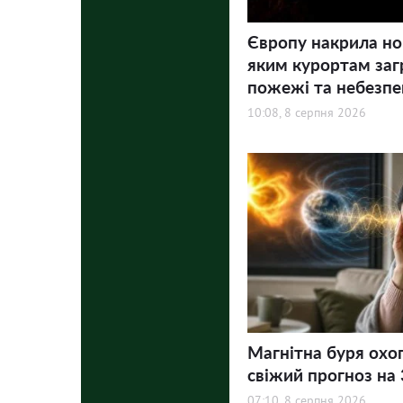
Європу накрила но
яким курортам заг
пожежі та небезпе
10:08, 8 серпня 2026
Магнітна буря охо
свіжий прогноз на 3
07:10, 8 серпня 2026