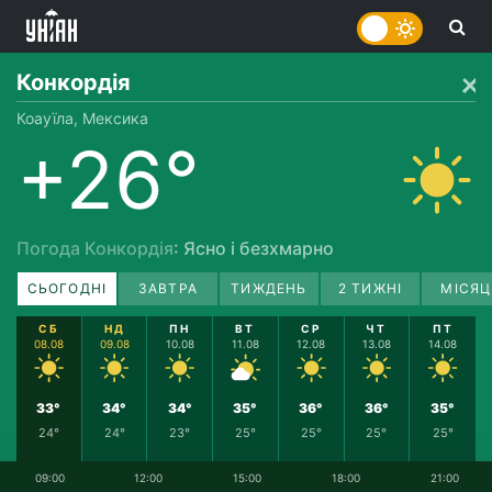
Конкордія
Коауїла, Мексика
+26°
Погода Конкордія
: Ясно і безхмарно
СЬОГОДНІ
ЗАВТРА
ТИЖДЕНЬ
2 ТИЖНІ
МІСЯЦ
СБ
НД
ПН
ВТ
СР
ЧТ
ПТ
08.08
09.08
10.08
11.08
12.08
13.08
14.08
33°
34°
34°
35°
36°
36°
35°
24°
24°
23°
25°
25°
25°
25°
09:00
12:00
15:00
18:00
21:00