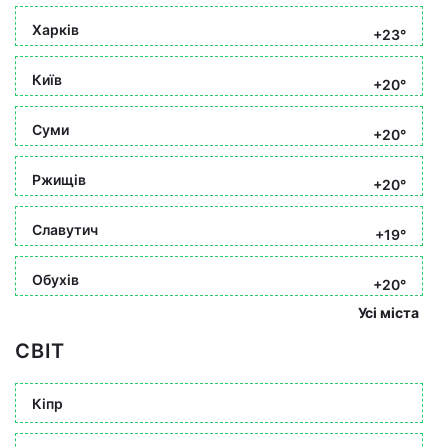
Харків
+23°
Київ
+20°
Суми
+20°
Ржищів
+20°
Славутич
+19°
Обухів
+20°
Усі міста
СВІТ
Кіпр