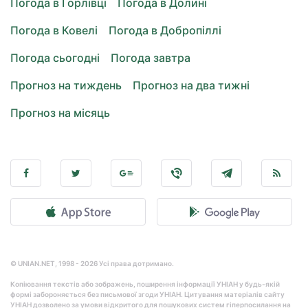
Погода в Горлівці
Погода в Долині
Погода в Ковелі
Погода в Добропіллі
Погода сьогодні
Погода завтра
Прогноз на тиждень
Прогноз на два тижні
Прогноз на місяць
© UNIAN.NET, 1998 - 2026 Усі права дотримано.
Копіювання текстів або зображень, поширення інформації УНІАН у будь-якій
формі забороняється без письмової згоди УНІАН. Цитування матеріалів сайту
УНІАН дозволено за умови відкритого для пошукових систем гіперпосилання на