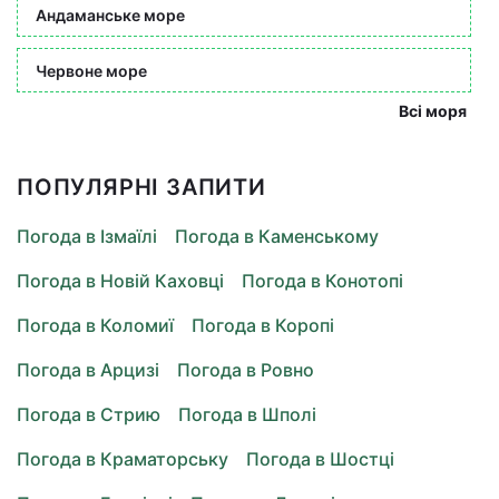
Андаманське море
Червоне море
Всі моря
ПОПУЛЯРНІ ЗАПИТИ
Погода в Ізмаїлі
Погода в Каменському
Погода в Новій Каховці
Погода в Конотопі
Погода в Коломиї
Погода в Коропі
Погода в Арцизі
Погода в Ровно
Погода в Стрию
Погода в Шполі
Погода в Краматорську
Погода в Шостці