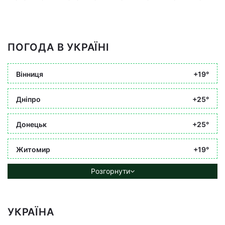
ПОГОДА В УКРАЇНІ
Вінниця
+19°
Дніпро
+25°
Донецьк
+25°
Житомир
+19°
Розгорнути
УКРАЇНА