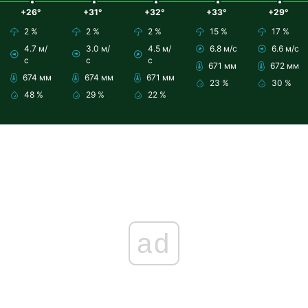
+26°
+31°
+32°
+33°
+29°
2 %
2 %
2 %
15 %
17 %
4.7 м/
3.0 м/
4.5 м/
6.8 м/с
6.6 м/с
с
с
с
671 мм
672 мм
674 мм
674 мм
671 мм
23 %
30 %
48 %
29 %
22 %
ad