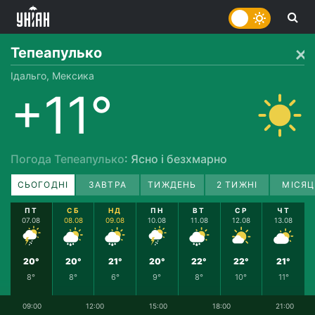
Тепеапулько
Ідальго, Мексика
+11°
Погода Тепеапулько
: Ясно і безхмарно
СЬОГОДНІ
ЗАВТРА
ТИЖДЕНЬ
2 ТИЖНІ
МІСЯЦ
ПТ
СБ
НД
ПН
ВТ
СР
ЧТ
07.08
08.08
09.08
10.08
11.08
12.08
13.08
20°
20°
21°
20°
22°
22°
21°
8°
8°
6°
9°
8°
10°
11°
09:00
12:00
15:00
18:00
21:00