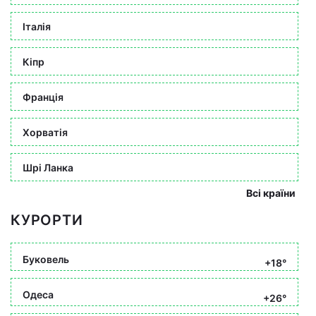
Італія
Кіпр
Франція
Хорватія
Шрі Ланка
Всі країни
КУРОРТИ
Буковель
+18°
Одеса
+26°