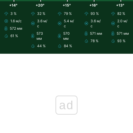
+14°
+20°
+15°
+16°
+13°
3 %
32 %
79 %
93 %
82 %
1.6 м/с
3.6 м/
5.4 м/
3.6 м/
2.0 м/
с
с
с
с
572 мм
573
570
571 мм
571 мм
61 %
мм
мм
78 %
93 %
44 %
84 %
ad