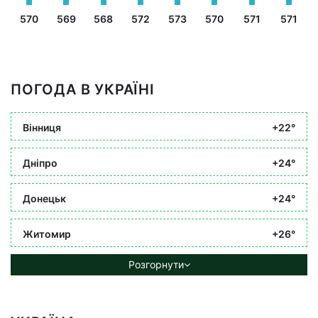
570
569
568
572
573
570
571
571
ПОГОДА В УКРАЇНІ
Вінниця
+22°
Дніпро
+24°
Донецьк
+24°
Житомир
+26°
Розгорнути