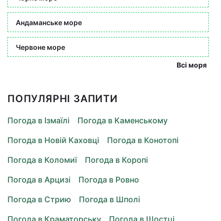
Андаманське море
Червоне море
Всі моря
ПОПУЛЯРНІ ЗАПИТИ
Погода в Ізмаїлі
Погода в Каменському
Погода в Новій Каховці
Погода в Конотопі
Погода в Коломиї
Погода в Коропі
Погода в Арцизі
Погода в Ровно
Погода в Стрию
Погода в Шполі
Погода в Краматорську
Погода в Шостці