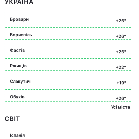
УКРАЇНА
Бровари
+26°
Бориспіль
+26°
Фастів
+26°
Ржищів
+22°
Славутич
+19°
Обухів
+26°
Усі міста
СВІТ
Іспанія