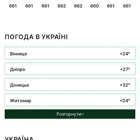
661
661
661
662
662
660
661
661
ПОГОДА В УКРАЇНІ
Вінниця
+24°
Дніпро
+27°
Донецьк
+32°
Житомир
+24°
Розгорнути
УКРАЇНА