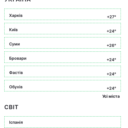
Харків
+27°
Київ
+24°
Суми
+26°
Бровари
+24°
Фастів
+24°
Обухів
+24°
Усі міста
СВІТ
Іспанія