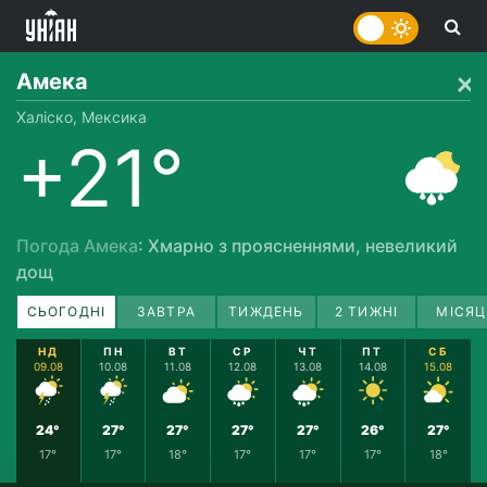
Амека
Халіско, Мексика
+21°
Погода Амека
: Хмарно з проясненнями, невеликий
дощ
СЬОГОДНІ
ЗАВТРА
ТИЖДЕНЬ
2 ТИЖНІ
МІСЯЦ
НД
ПН
ВТ
СР
ЧТ
ПТ
СБ
09.08
10.08
11.08
12.08
13.08
14.08
15.08
24°
27°
27°
27°
27°
26°
27°
17°
17°
18°
17°
17°
17°
18°