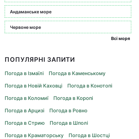
Андаманське море
Червоне море
Всі моря
ПОПУЛЯРНІ ЗАПИТИ
Погода в Ізмаїлі
Погода в Каменському
Погода в Новій Каховці
Погода в Конотопі
Погода в Коломиї
Погода в Коропі
Погода в Арцизі
Погода в Ровно
Погода в Стрию
Погода в Шполі
Погода в Краматорську
Погода в Шостці