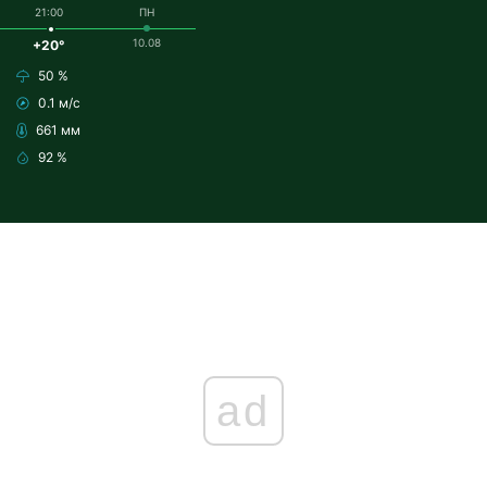
21:00
ПН
10.08
+20°
50 %
0.1 м/с
661 мм
92 %
ad