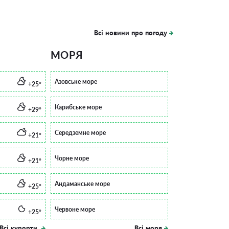
Всі новини про погоду
МОРЯ
Азовське море
+25°
Карибське море
+29°
Середземне море
+21°
Чорне море
+21°
Андаманське море
+25°
Червоне море
+25°
Всі курорти
Всі моря