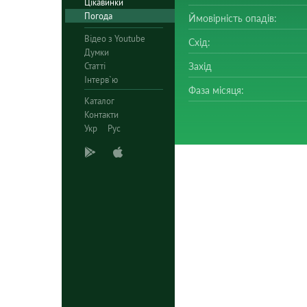
Цікавинки
Погода
Ймовірність опадів:
Відео з Youtube
Схід:
Думки
Статті
Захід
Інтерв`ю
Фаза місяця:
Каталог
Контакти
Укр
Рус