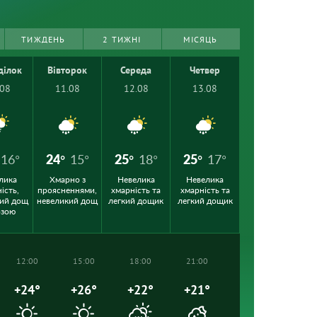
ТИЖДЕНЬ
2 ТИЖНІ
МІСЯЦЬ
ділок
Вівторок
Середа
Четвер
.08
11.08
12.08
13.08
16°
24°
15°
25°
18°
25°
17°
лика
Хмарно з
Невелика
Невелика
ість,
проясненнями,
хмарність та
хмарність та
ий дощ
невеликий дощ
легкий дощик
легкий дощик
озою
12:00
15:00
18:00
21:00
+24°
+26°
+22°
+21°