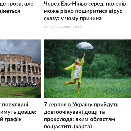
де гроза, але
Через Ель-Ніньо серед тюленів
дінеться
може різко поширитися вірус
сказу: у чому причина
16:57, 6 серпня 2026
у популярні
7 серпня в Україну прийдуть
тимуть довше:
довгоочікувані дощі та
й графік
прохолода: яким областям
пощастить (карта)