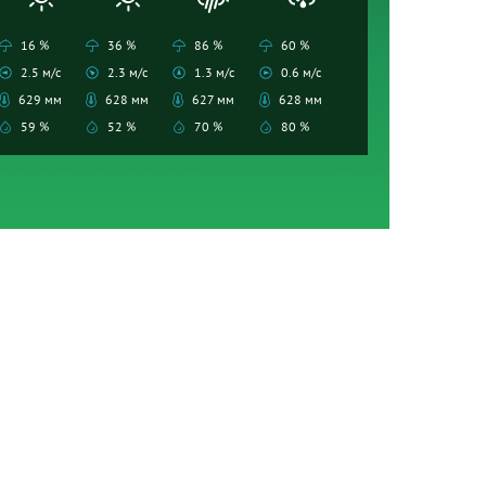
16 %
36 %
86 %
60 %
2.5 м/с
2.3 м/с
1.3 м/с
0.6 м/с
629 мм
628 мм
627 мм
628 мм
59 %
52 %
70 %
80 %