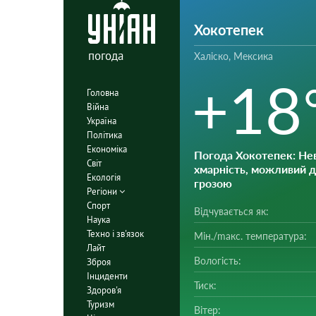
Хокотепек
погода
Халіско, Мексика
+18
Головна
Війна
Україна
Політика
Економіка
Погода Хокотепек
: Не
Світ
хмарність, можливий 
Екологія
грозою
Регіони
Спорт
Відчувається як:
Наука
Техно і зв'язок
Мін./mакс. температура:
Лайт
Вологість:
Зброя
Інциденти
Тиск:
Здоров'я
Туризм
Вітер: