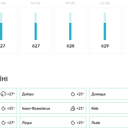
3:00
06:00
09:00
12:00
27
627
628
629
ЇНІ
+27°
Дніпро
+25°
Донецьк
+25°
Івано-Франківськ
+21°
Київ
+27°
Луцьк
+25°
Львів