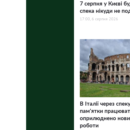
7 серпня у Києві бу
спека нікуди не по
17:00, 6 серпня 2026
В Італії через спек
пам'ятки працюва
оприлюднено нови
роботи