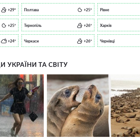
+29°
Полтава
+25°
Рівне
+25°
Тернопіль
+26°
Харків
+24°
Черкаси
+26°
Чернівці
 УКРАЇНИ ТА СВІТУ