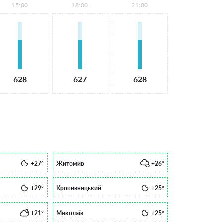
15:00
18:00
21:00
628
627
628
+27°
Житомир
+26°
+29°
Кропивницький
+25°
+21°
Миколаїв
+25°