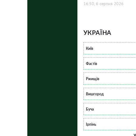
16:50, 6 серпня 2026
УКРАЇНА
Київ
Фастів
Ржищів
Вишгород
Буча
Ірпінь
У