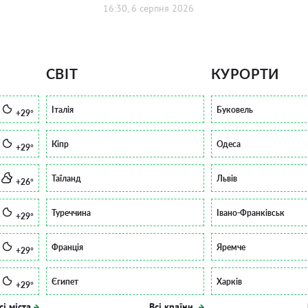
16:30, 6 серпня 2026
СВІТ
КУРОРТИ
Італія
Буковель
+29°
Кіпр
Одеса
+29°
Таїланд
Львів
+26°
Туреччина
Івано-Франківськ
+29°
Франція
Яремче
+29°
Єгипет
Харків
+29°
сі міста
Всі країни