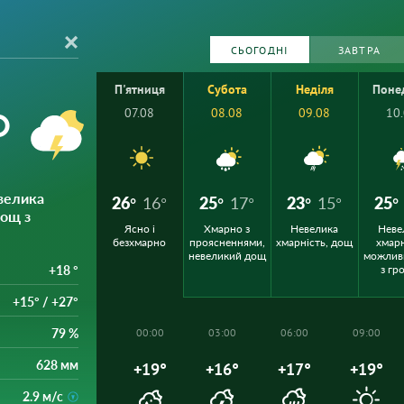
СЬОГОДНІ
ЗАВТРА
П'ятниця
Субота
Неділя
Поне
°
07.08
08.08
09.08
10
велика
26°
16°
25°
17°
23°
15°
25°
дощ з
Ясно і
Хмарно з
Невелика
Неве
безхмарно
проясненнями,
хмарність, дощ
хмарн
невеликий дощ
можлив
+18 °
з гр
+15° / +27°
79 %
00:00
03:00
06:00
09:00
628 мм
+19°
+16°
+17°
+19°
2.9 м/с