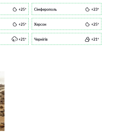
+25°
Сімферополь
+23°
+25°
Херсон
+25°
+21°
Чернігів
+21°