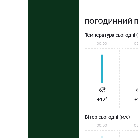
ПОГОДИННИЙ П
Температура сьогодні (
00:00
0
+19°
+
Вітер сьогодні (м/с)
00:00
0