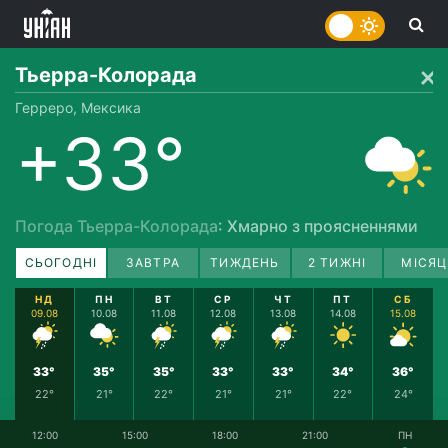
Тьерра-Колорада
Герреро, Мексика
+33°
Погода Тьерра-Колорада
: Хмарно з проясненнями
СЬОГОДНІ
ЗАВТРА
ТИЖДЕНЬ
2 ТИЖНІ
МІСЯЦ
НД
ПН
ВТ
СР
ЧТ
ПТ
СБ
09.08
10.08
11.08
12.08
13.08
14.08
15.08
33°
35°
35°
33°
33°
34°
36°
22°
21°
22°
21°
21°
22°
24°
12:00
15:00
18:00
21:00
ПН