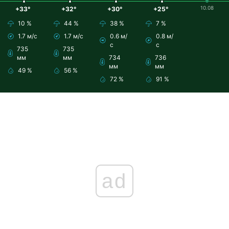
10.08
+33°
+32°
+30°
+25°
10 %
44 %
38 %
7 %
1.7 м/с
1.7 м/с
0.6 м/
0.8 м/
с
с
735
735
мм
мм
734
736
мм
мм
49 %
56 %
72 %
91 %
ad