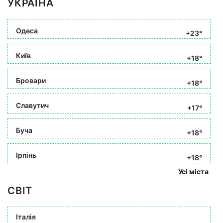
УКРАЇНА
Одеса
+23°
Київ
+18°
Бровари
+18°
Славутич
+17°
Буча
+18°
Ірпінь
+18°
Усі міста
СВІТ
Італія