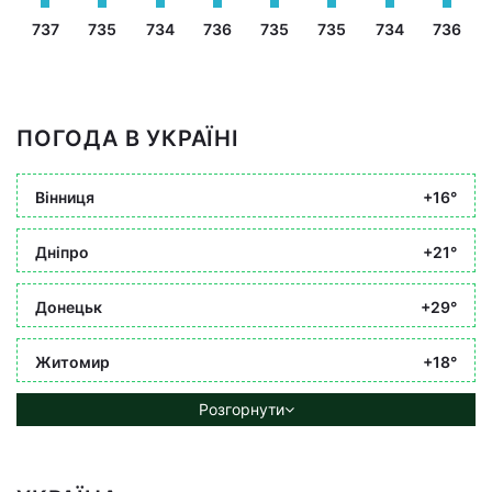
737
735
734
736
735
735
734
736
ПОГОДА В УКРАЇНІ
Вінниця
+16°
Дніпро
+21°
Донецьк
+29°
Житомир
+18°
Розгорнути