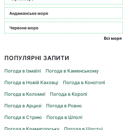
Андаманське море
Червоне море
Всі моря
ПОПУЛЯРНІ ЗАПИТИ
Погода в Ізмаїлі
Погода в Каменському
Погода в Новій Каховці
Погода в Конотопі
Погода в Коломиї
Погода в Коропі
Погода в Арцизі
Погода в Ровно
Погода в Стрию
Погода в Шполі
Погода в Краматорську
Погода в Шостці