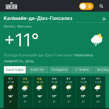
Калімайя-де-Діаз-Гонсалез
Мехіко, Мексика
+11°
Погода Калімайя-де-Діаз-Гонсалез
: Невелика
хмарність, дощ
СЬОГОДНІ
ЗАВТРА
ТИЖДЕНЬ
2 ТИЖНІ
МІСЯЦ
ПТ
СБ
НД
ПН
ВТ
СР
ЧТ
07.08
08.08
09.08
10.08
11.08
12.08
13.08
16°
17°
16°
17°
17°
17°
17°
9°
8°
8°
9°
9°
8°
10°