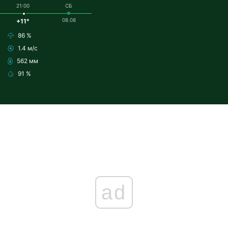
21:00
СБ
08.08
+11°
86 %
1.4 м/с
562 мм
91 %
ad