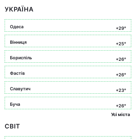
УКРАЇНА
Одеса
+29°
Вінниця
+25°
Бориспіль
+26°
Фастів
+26°
Славутич
+23°
Буча
+26°
Усі міста
СВІТ