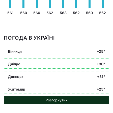
561
560
560
562
563
562
560
562
ПОГОДА В УКРАЇНІ
Вінниця
+25°
Дніпро
+30°
Донецьк
+31°
Житомир
+25°
Розгорнути