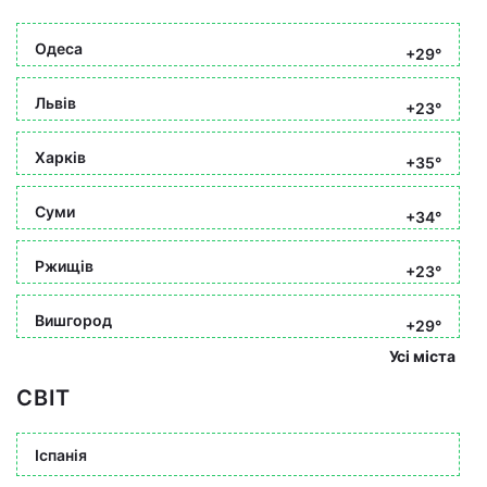
Одеса
+29°
Львів
+23°
Харків
+35°
Суми
+34°
Ржищів
+23°
Вишгород
+29°
Усі міста
СВІТ
Іспанія