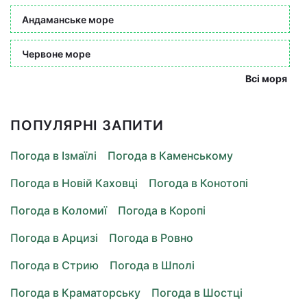
Андаманське море
Червоне море
Всі моря
ПОПУЛЯРНІ ЗАПИТИ
Погода в Ізмаїлі
Погода в Каменському
Погода в Новій Каховці
Погода в Конотопі
Погода в Коломиї
Погода в Коропі
Погода в Арцизі
Погода в Ровно
Погода в Стрию
Погода в Шполі
Погода в Краматорську
Погода в Шостці