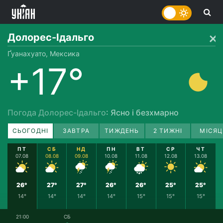
Долорес-Ідальго
Ґуанахуато, Мексика
+17°
Погода Долорес-Ідальго
: Ясно і безхмарно
СЬОГОДНІ
ЗАВТРА
ТИЖДЕНЬ
2 ТИЖНІ
МІСЯЦ
ПТ
СБ
НД
ПН
ВТ
СР
ЧТ
07.08
08.08
09.08
10.08
11.08
12.08
13.08
26°
27°
27°
26°
26°
25°
25°
14°
14°
14°
14°
15°
15°
15°
21:00
СБ