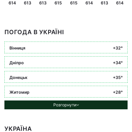
614
613
613
615
615
614
613
614
ПОГОДА В УКРАЇНІ
Вінниця
+32°
Дніпро
+34°
Донецьк
+35°
Житомир
+28°
Розгорнути
УКРАЇНА