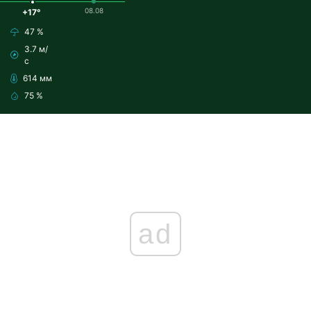
08.08
+17°
47 %
3.7 м/
с
614 мм
75 %
ad