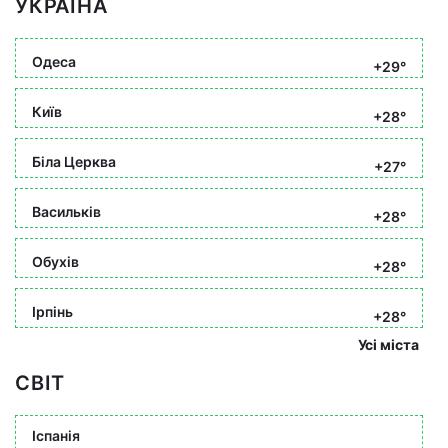
УКРАЇНА
Одеса
+29°
Київ
+28°
Біла Церква
+27°
Васильків
+28°
Обухів
+28°
Ірпінь
+28°
Усі міста
СВІТ
Іспанія