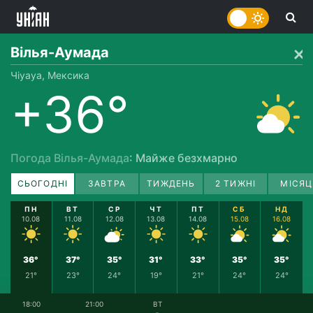
Вілья-Аумада
Чіуауа, Мексика
+36°
Погода Вілья-Аумада
: Майже безхмарно
СЬОГОДНІ
ЗАВТРА
ТИЖДЕНЬ
2 ТИЖНІ
МІСЯЦ
ПН
ВТ
СР
ЧТ
ПТ
СБ
НД
10.08
11.08
12.08
13.08
14.08
15.08
16.08
36°
37°
35°
31°
33°
35°
35°
21°
23°
24°
19°
21°
24°
24°
18:00
21:00
ВТ