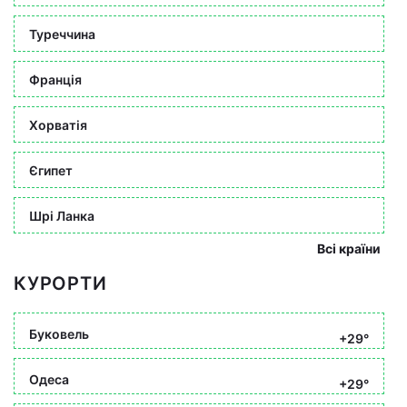
Туреччина
Франція
Хорватія
Єгипет
Шрі Ланка
Всі країни
КУРОРТИ
Буковель
+29°
Одеса
+29°