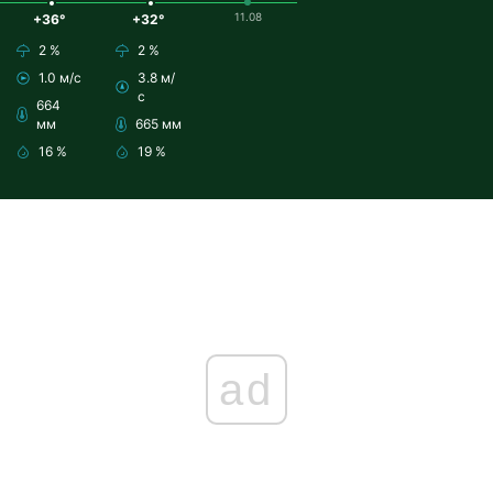
11.08
+36°
+32°
2 %
2 %
1.0 м/с
3.8 м/
с
664
мм
665 мм
16 %
19 %
ad