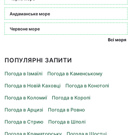
Андаманське море
Червоне море
Всі моря
ПОПУЛЯРНІ ЗАПИТИ
Погода в Ізмаїлі
Погода в Каменському
Погода в Новій Каховці
Погода в Конотопі
Погода в Коломиї
Погода в Коропі
Погода в Арцизі
Погода в Ровно
Погода в Стрию
Погода в Шполі
Погода в Краматорську
Погода в Шостці