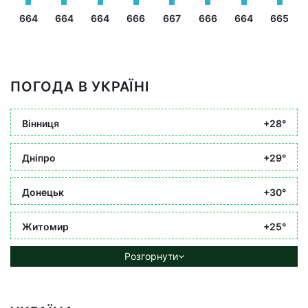
664
664
664
666
667
666
664
665
ПОГОДА В УКРАЇНІ
Вінниця
+28°
Дніпро
+29°
Донецьк
+30°
Житомир
+25°
Розгорнути