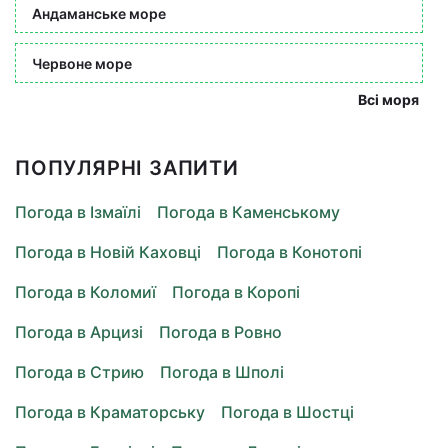
Андаманське море
Червоне море
Всі моря
ПОПУЛЯРНІ ЗАПИТИ
Погода в Ізмаїлі
Погода в Каменському
Погода в Новій Каховці
Погода в Конотопі
Погода в Коломиї
Погода в Коропі
Погода в Арцизі
Погода в Ровно
Погода в Стрию
Погода в Шполі
Погода в Краматорську
Погода в Шостці