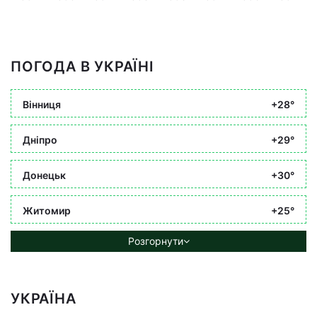
ПОГОДА В УКРАЇНІ
Вінниця
+28°
Дніпро
+29°
Донецьк
+30°
Житомир
+25°
Розгорнути
УКРАЇНА