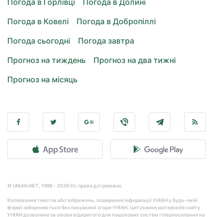
Погода в Горлівці
Погода в Долині
Погода в Ковелі
Погода в Добропіллі
Погода сьогодні
Погода завтра
Прогноз на тиждень
Прогноз на два тижні
Прогноз на місяць
© UNIAN.NET, 1998 - 2026 Усі права дотримано.
Копіювання текстів або зображень, поширення інформації УНІАН у будь-якій
формі забороняється без письмової згоди УНІАН. Цитування матеріалів сайту
УНІАН дозволено за умови відкритого для пошукових систем гіперпосилання на