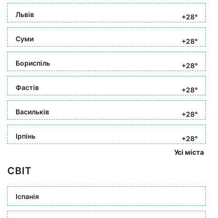
Львів
+28°
Суми
+28°
Бориспіль
+28°
Фастів
+28°
Васильків
+28°
Ірпінь
+28°
Усі міста
СВІТ
Іспанія