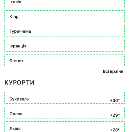
Італія
Кіпр
Туреччина
Франція
Єгипет
Всі країни
КУРОРТИ
Буковель
+30°
Одеса
+29°
Львів
+28°