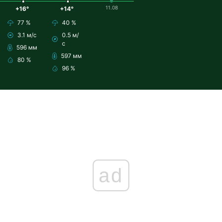
11.08
+16°
+14°
77 %
40 %
3.1 м/с
0.5 м/
с
596 мм
597 мм
80 %
96 %
ad