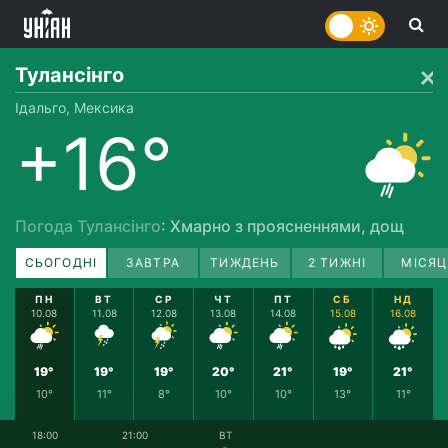
Тулансінго
Ідальго, Мексика
+16°
Погода Тулансінго
: Хмарно з проясненнями, дощ
СЬОГОДНІ
ЗАВТРА
ТИЖДЕНЬ
2 ТИЖНІ
МІСЯЦ
ПН
ВТ
СР
ЧТ
ПТ
СБ
НД
10.08
11.08
12.08
13.08
14.08
15.08
16.08
19°
19°
19°
20°
21°
19°
21°
10°
11°
8°
10°
10°
13°
11°
18:00
21:00
ВТ