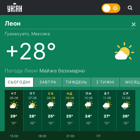
Леон
Ґуанахуато, Мексика
+28°
Погода Леон
: Майже безхмарно
СЬОГОДНІ
ЗАВТРА
ТИЖДЕНЬ
2 ТИЖНІ
МІСЯЦ
ЧТ
ПТ
СБ
НД
ПН
ВТ
СР
06.08
07.08
08.08
09.08
10.08
11.08
12.08
29°
28°
25°
25°
24°
27°
26°
16°
16°
16°
16°
16°
15°
16°
15:00
18:00
21:00
ПТ