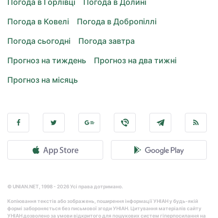
Погода в Горлівці
Погода в Долині
Погода в Ковелі
Погода в Добропіллі
Погода сьогодні
Погода завтра
Прогноз на тиждень
Прогноз на два тижні
Прогноз на місяць
© UNIAN.NET, 1998 - 2026 Усі права дотримано.
Копіювання текстів або зображень, поширення інформації УНІАН у будь-якій
формі забороняється без письмової згоди УНІАН. Цитування матеріалів сайту
УНІАН дозволено за умови відкритого для пошукових систем гіперпосилання на