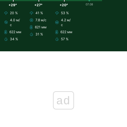
07.08
+29°
+27°
+20°
20 %
41 %
53 %
4.0 м/
7.8 м/с
4.2 м/
с
с
621 мм
622 мм
622 мм
31 %
34 %
57 %
ad