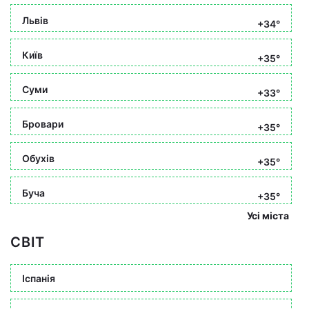
Львів
+34°
Київ
+35°
Суми
+33°
Бровари
+35°
Обухів
+35°
Буча
+35°
Усі міста
СВІТ
Іспанія