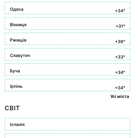
Одеса
+34°
Вінниця
+31°
Ржищів
+36°
Славутич
+33°
Буча
+34°
Ірпінь
+34°
Усі міста
СВІТ
Іспанія