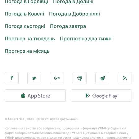
Погода в Горлівці
Погода в Долині
Погода в Ковелі
Погода в Добропіллі
Погода сьогодні
Погода завтра
Прогноз на тиждень
Прогноз на два тижні
Прогноз на місяць
© UNIAN.NET, 1998 - 2026 Усі права дотримано.
Копіювання текстів або зображень, поширення інформації УНІАН у будь-якій
формі забороняється без письмової згоди УНІАН. Цитування матеріалів сайту
УНІАН дозволено за умови відкритого для пошукових систем гіперпосилання на