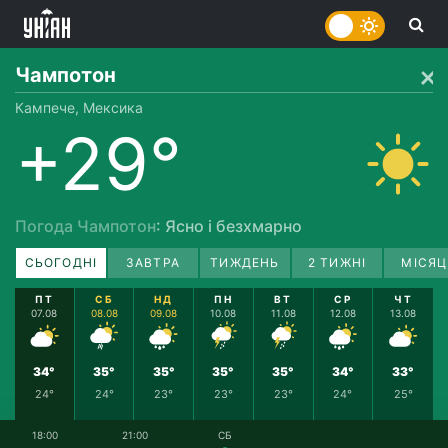
Чампотон
Кампече, Мексика
+29°
Погода Чампотон
: Ясно і безхмарно
СЬОГОДНІ
ЗАВТРА
ТИЖДЕНЬ
2 ТИЖНІ
МІСЯЦ
ПТ
СБ
НД
ПН
ВТ
СР
ЧТ
07.08
08.08
09.08
10.08
11.08
12.08
13.08
34°
35°
35°
35°
35°
34°
33°
24°
24°
23°
23°
23°
24°
25°
18:00
21:00
СБ