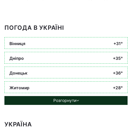
ПОГОДА В УКРАЇНІ
Вінниця
+31°
Дніпро
+35°
Донецьк
+36°
Житомир
+28°
Розгорнути
УКРАЇНА