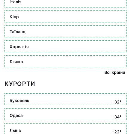
Італія
Кіпр
Таїланд
Хорватія
Єгипет
Всі країни
КУРОРТИ
Буковель
+32°
Одеса
+34°
Львів
+22°