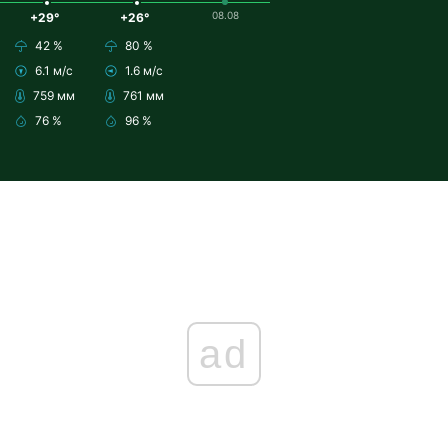
08.08
+29°
+26°
42 %
80 %
6.1 м/с
1.6 м/с
759 мм
761 мм
76 %
96 %
ad