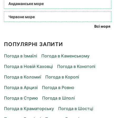
Андаманське море
Червоне море
Всі моря
ПОПУЛЯРНІ ЗАПИТИ
Погода в Ізмаїлі
Погода в Каменському
Погода в Новій Каховці
Погода в Конотопі
Погода в Коломиї
Погода в Коропі
Погода в Арцизі
Погода в Ровно
Погода в Стрию
Погода в Шполі
Погода в Краматорську
Погода в Шостці