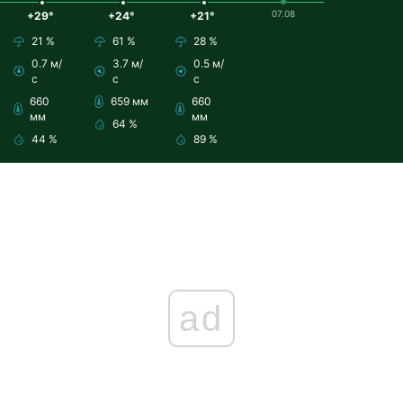
07.08
+29°
+24°
+21°
21 %
61 %
28 %
0.7 м/
3.7 м/
0.5 м/
с
с
с
660
659 мм
660
мм
мм
64 %
44 %
89 %
ad