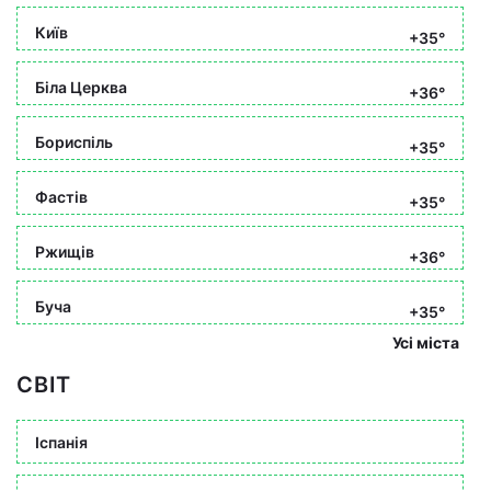
Київ
+35°
Біла Церква
+36°
Бориспіль
+35°
Фастів
+35°
Ржищів
+36°
Буча
+35°
Усі міста
СВІТ
Іспанія