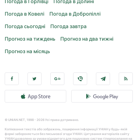
Погода в Горлівці
Погода в Долині
Погода в Ковелі
Погода в Добропіллі
Погода сьогодні
Погода завтра
Прогноз на тиждень
Прогноз на два тижні
Прогноз на місяць
© UNIAN.NET, 1998 - 2026 Усі права дотримано.
Копіювання текстів або зображень, поширення інформації УНІАН у будь-якій
формі забороняється без письмової згоди УНІАН. Цитування матеріалів сайту
УНІАН дозволено за умови відкритого для пошукових систем гіперпосилання на