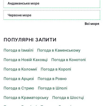
Андаманське море
Червоне море
Всі моря
ПОПУЛЯРНІ ЗАПИТИ
Погода в Ізмаїлі
Погода в Каменському
Погода в Новій Каховці
Погода в Конотопі
Погода в Коломиї
Погода в Коропі
Погода в Арцизі
Погода в Ровно
Погода в Стрию
Погода в Шполі
Погода в Краматорську
Погода в Шостці