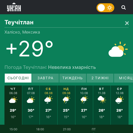
Теучітлан
Халіско, Мексика
+29°
Погода Теучітлан
: Невелика хмарність
СЬОГОДНІ
ЗАВТРА
ТИЖДЕНЬ
2 ТИЖНІ
МІСЯЦ
ЧТ
ПТ
СБ
НД
ПН
ВТ
СР
06.08
07.08
08.08
09.08
10.08
11.08
12.08
29°
30°
27°
25°
27°
26°
26°
16°
17°
16°
15°
16°
18°
18°
15:00
18:00
21:00
ПТ