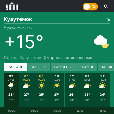
Куаутемок
Чіуауа, Мексика
+15°
Погода Куаутемок
: Хмарно з проясненнями
СЬОГОДНІ
ЗАВТРА
ТИЖДЕНЬ
2 ТИЖНІ
МІСЯЦ
ПТ
СБ
НД
ПН
ВТ
СР
ЧТ
07.08
08.08
09.08
10.08
11.08
12.08
13.08
28°
27°
25°
27°
26°
25°
24°
15°
14°
13°
13°
14°
14°
15°
03:00
06:00
09:00
12:00
15:00