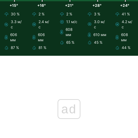
+15°
+16°
+21°
+28°
+24°
30 %
2 %
2 %
3 %
41 %
3.3 м/
2.4 м/
1.1 м/с
3.0 м/
4.2 м/
с
с
с
с
608
606
606
мм
610 мм
608
мм
мм
мм
65 %
45 %
87 %
81 %
44 %
ad