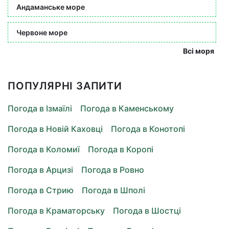
Андаманське море
Червоне море
Всі моря
ПОПУЛЯРНІ ЗАПИТИ
Погода в Ізмаїлі
Погода в Каменському
Погода в Новій Каховці
Погода в Конотопі
Погода в Коломиї
Погода в Коропі
Погода в Арцизі
Погода в Ровно
Погода в Стрию
Погода в Шполі
Погода в Краматорську
Погода в Шостці