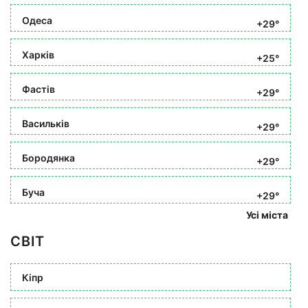
Одеса
+29°
Харків
+25°
Фастів
+29°
Васильків
+29°
Бородянка
+29°
Буча
+29°
Усі міста
СВІТ
Кіпр