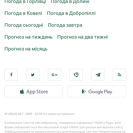
Погода в Горлівці
Погода в Долині
Погода в Ковелі
Погода в Добропіллі
Погода сьогодні
Погода завтра
Прогноз на тиждень
Прогноз на два тижні
Прогноз на місяць
© UNIAN.NET, 1998 - 2026 Усі права дотримано.
Копіювання текстів або зображень, поширення інформації УНІАН у будь-якій
формі забороняється без письмової згоди УНІАН. Цитування матеріалів сайту
УНІАН дозволено за умови відкритого для пошукових систем гіперпосилання на