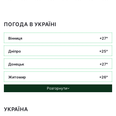
ПОГОДА В УКРАЇНІ
Вінниця
+27°
Дніпро
+25°
Донецьк
+27°
Житомир
+26°
Розгорнути
УКРАЇНА