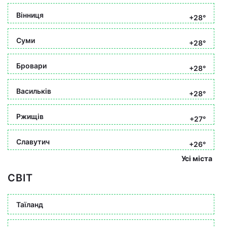
Вінниця
+28°
Суми
+28°
Бровари
+28°
Васильків
+28°
Ржищів
+27°
Славутич
+26°
Усі міста
СВІТ
Таїланд