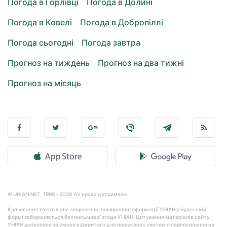
Погода в Горлівці
Погода в Долині
Погода в Ковелі
Погода в Добропіллі
Погода сьогодні
Погода завтра
Прогноз на тиждень
Прогноз на два тижні
Прогноз на місяць
© UNIAN.NET, 1998 - 2026 Усі права дотримано.
Копіювання текстів або зображень, поширення інформації УНІАН у будь-якій
формі забороняється без письмової згоди УНІАН. Цитування матеріалів сайту
УНІАН дозволено за умови відкритого для пошукових систем гіперпосилання на