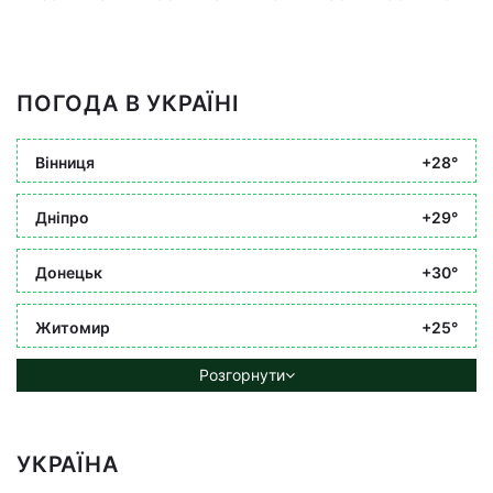
ПОГОДА В УКРАЇНІ
Вінниця
+28°
Дніпро
+29°
Донецьк
+30°
Житомир
+25°
Розгорнути
УКРАЇНА