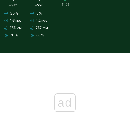
11.08
+31°
+29°
35 %
5 %
1.6 м/с
1.2 м/с
755 мм
757 мм
70 %
88 %
ad