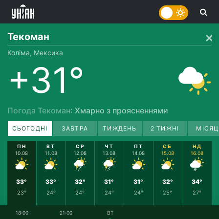
Текоман
Коліма, Мексика
+31°
Погода Текоман
: Хмарно з проясненнями
СЬОГОДНІ
ЗАВТРА
ТИЖДЕНЬ
2 ТИЖНІ
МІСЯЦ
ПН
ВТ
СР
ЧТ
ПТ
СБ
НД
10.08
11.08
12.08
13.08
14.08
15.08
16.08
33°
33°
32°
31°
31°
32°
34°
23°
24°
24°
24°
24°
25°
27°
18:00
21:00
ВТ