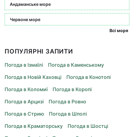
Андаманське море
Червоне море
Всі моря
ПОПУЛЯРНІ ЗАПИТИ
Погода в Ізмаїлі
Погода в Каменському
Погода в Новій Каховці
Погода в Конотопі
Погода в Коломиї
Погода в Коропі
Погода в Арцизі
Погода в Ровно
Погода в Стрию
Погода в Шполі
Погода в Краматорську
Погода в Шостці