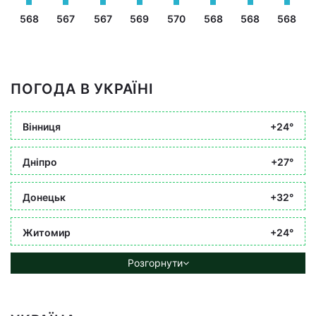
568
567
567
569
570
568
568
568
ПОГОДА В УКРАЇНІ
Вінниця
+24°
Дніпро
+27°
Донецьк
+32°
Житомир
+24°
Розгорнути