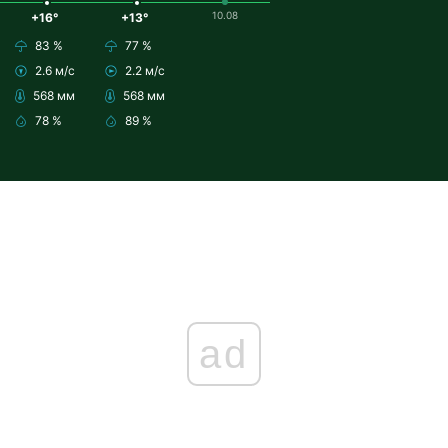
10.08
+16°
+13°
83 %
77 %
2.6 м/с
2.2 м/с
568 мм
568 мм
78 %
89 %
ad