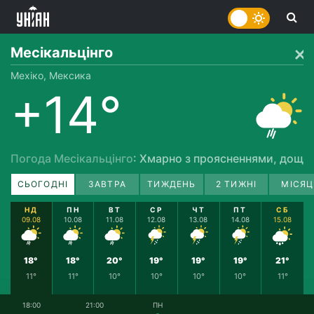
Месікальцінго
Мехіко, Мексика
+14°
Погода Месікальцінго
: Хмарно з проясненнями, дощ
СЬОГОДНІ
ЗАВТРА
ТИЖДЕНЬ
2 ТИЖНІ
МІСЯЦ
НД
ПН
ВТ
СР
ЧТ
ПТ
СБ
09.08
10.08
11.08
12.08
13.08
14.08
15.08
18°
18°
20°
19°
19°
19°
21°
11°
11°
10°
10°
10°
10°
11°
18:00
21:00
ПН