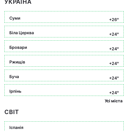
УКРАЇНА
Суми
+26°
Біла Церква
+24°
Бровари
+24°
Ржищів
+24°
Буча
+24°
Ірпінь
+24°
Усі міста
СВІТ
Іспанія