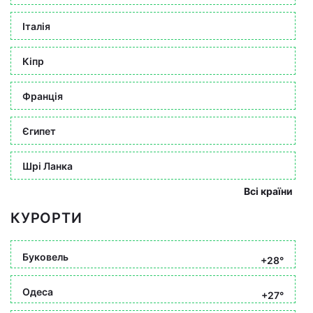
Італія
Кіпр
Франція
Єгипет
Шрі Ланка
Всі країни
КУРОРТИ
Буковель
+28°
Одеса
+27°