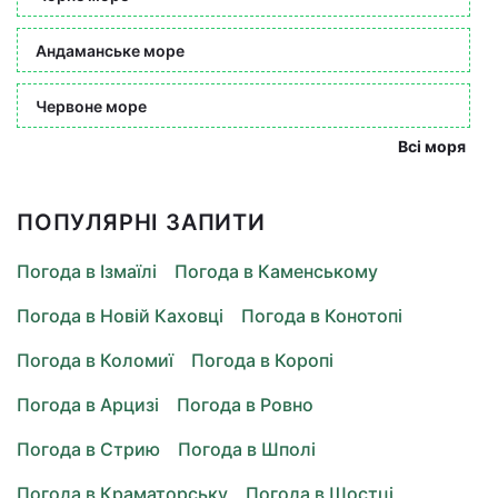
Андаманське море
Червоне море
Всі моря
ПОПУЛЯРНІ ЗАПИТИ
Погода в Ізмаїлі
Погода в Каменському
Погода в Новій Каховці
Погода в Конотопі
Погода в Коломиї
Погода в Коропі
Погода в Арцизі
Погода в Ровно
Погода в Стрию
Погода в Шполі
Погода в Краматорську
Погода в Шостці