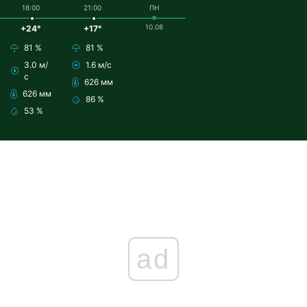
18:00
21:00
ПН
10.08
+24°
+17°
81 %
81 %
3.0 м/
1.6 м/с
с
626 мм
626 мм
86 %
53 %
ad