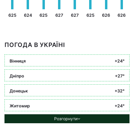
625
624
625
627
627
625
626
626
ПОГОДА В УКРАЇНІ
Вінниця
+24°
Дніпро
+27°
Донецьк
+32°
Житомир
+24°
Розгорнути