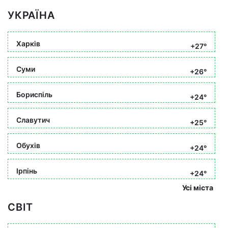
УКРАЇНА
Харків
+27°
Суми
+26°
Бориспіль
+24°
Славутич
+25°
Обухів
+24°
Ірпінь
+24°
Усі міста
СВІТ