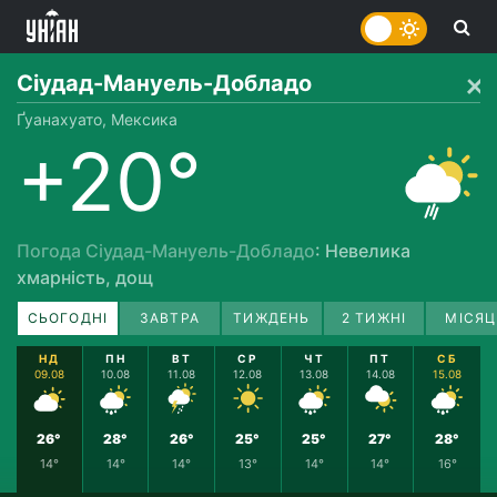
Сіудад-Мануель-Добладо
Ґуанахуато, Мексика
+20°
Погода Сіудад-Мануель-Добладо
: Невелика
хмарність, дощ
СЬОГОДНІ
ЗАВТРА
ТИЖДЕНЬ
2 ТИЖНІ
МІСЯЦ
НД
ПН
ВТ
СР
ЧТ
ПТ
СБ
09.08
10.08
11.08
12.08
13.08
14.08
15.08
26°
28°
26°
25°
25°
27°
28°
14°
14°
14°
13°
14°
14°
16°