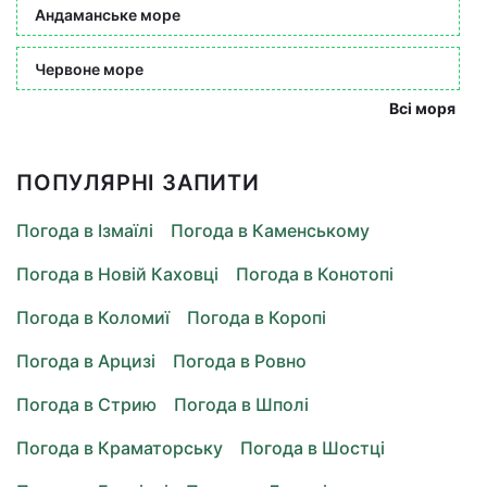
Андаманське море
Червоне море
Всі моря
ПОПУЛЯРНІ ЗАПИТИ
Погода в Ізмаїлі
Погода в Каменському
Погода в Новій Каховці
Погода в Конотопі
Погода в Коломиї
Погода в Коропі
Погода в Арцизі
Погода в Ровно
Погода в Стрию
Погода в Шполі
Погода в Краматорську
Погода в Шостці