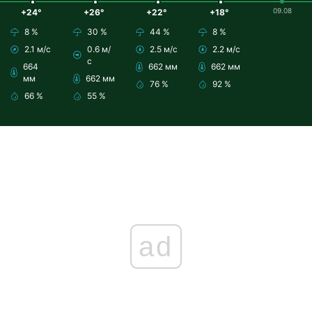
09.08
+24°
+26°
+22°
+18°
8 %
30 %
44 %
8 %
2.1 м/с
0.6 м/
2.5 м/с
2.2 м/с
с
664
662 мм
662 мм
мм
662 мм
76 %
92 %
66 %
55 %
ad