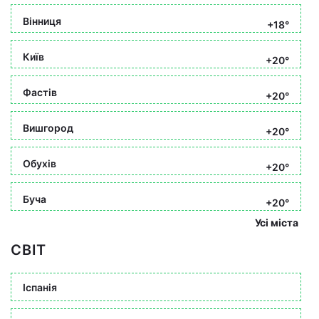
Вінниця
+18°
Київ
+20°
Фастів
+20°
Вишгород
+20°
Обухів
+20°
Буча
+20°
Усі міста
СВІТ
Іспанія