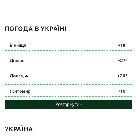
ПОГОДА В УКРАЇНІ
Вінниця
+18°
Дніпро
+27°
Донецьк
+29°
Житомир
+16°
Розгорнути
УКРАЇНА