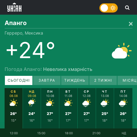
Апанго
Герреро, Мексика
+24°
Погода Апанго
: Невелика хмарність
СЬОГОДНІ
ЗАВТРА
ТИЖДЕНЬ
2 ТИЖНІ
МІСЯЦ
СБ
НД
ПН
ВТ
СР
ЧТ
ПТ
08.08
09.08
10.08
11.08
12.08
13.08
14.08
26°
24°
27°
27°
27°
25°
26°
15°
16°
16°
17°
17°
18°
18°
12:00
15:00
18:00
21:00
НД