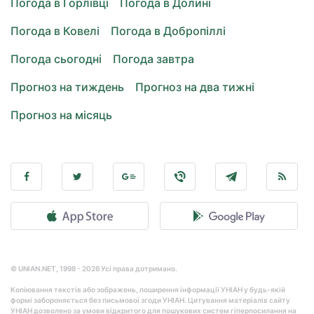
Погода в Горлівці
Погода в Долині
Погода в Ковелі
Погода в Добропіллі
Погода сьогодні
Погода завтра
Прогноз на тиждень
Прогноз на два тижні
Прогноз на місяць
© UNIAN.NET, 1998 - 2026 Усі права дотримано.
Копіювання текстів або зображень, поширення інформації УНІАН у будь-якій
формі забороняється без письмової згоди УНІАН. Цитування матеріалів сайту
УНІАН дозволено за умови відкритого для пошукових систем гіперпосилання на