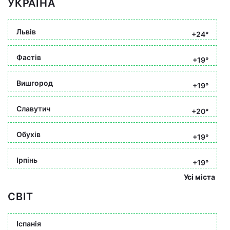
УКРАЇНА
Львів
+24°
Фастів
+19°
Вишгород
+19°
Славутич
+20°
Обухів
+19°
Ірпінь
+19°
Усі міста
СВІТ
Іспанія