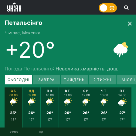
Петальсінго
Чьяпас, Мексика
+20°
Погода Петальсінго
: Невелика хмарність, дощ
СЬОГОДНІ
ЗАВТРА
ТИЖДЕНЬ
2 ТИЖНІ
МІСЯЦ
СБ
НД
ПН
ВТ
СР
ЧТ
ПТ
08.08
09.08
10.08
11.08
12.08
13.08
14.08
25°
26°
26°
26°
26°
26°
27°
15°
17°
17°
17°
17°
17°
17°
21:00
НД