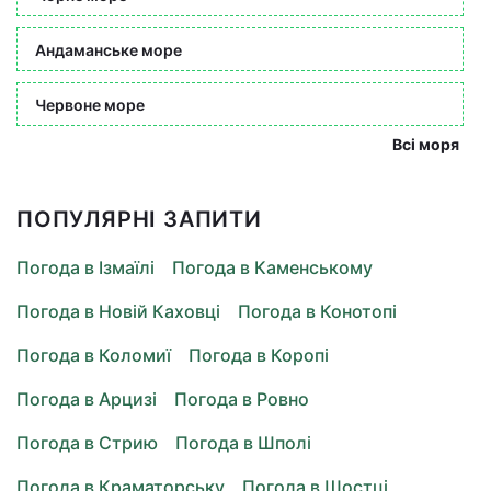
Андаманське море
Червоне море
Всі моря
ПОПУЛЯРНІ ЗАПИТИ
Погода в Ізмаїлі
Погода в Каменському
Погода в Новій Каховці
Погода в Конотопі
Погода в Коломиї
Погода в Коропі
Погода в Арцизі
Погода в Ровно
Погода в Стрию
Погода в Шполі
Погода в Краматорську
Погода в Шостці