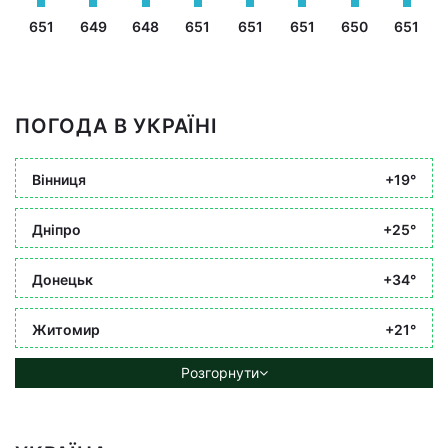
651
649
648
651
651
651
650
651
ПОГОДА В УКРАЇНІ
Вінниця
+19°
Дніпро
+25°
Донецьк
+34°
Житомир
+21°
Розгорнути