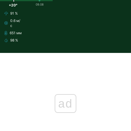
09.08
+20°
91 %
0.6 м/
с
651 мм
98 %
ad