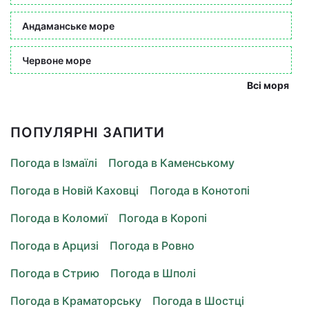
Андаманське море
Червоне море
Всі моря
ПОПУЛЯРНІ ЗАПИТИ
Погода в Ізмаїлі
Погода в Каменському
Погода в Новій Каховці
Погода в Конотопі
Погода в Коломиї
Погода в Коропі
Погода в Арцизі
Погода в Ровно
Погода в Стрию
Погода в Шполі
Погода в Краматорську
Погода в Шостці