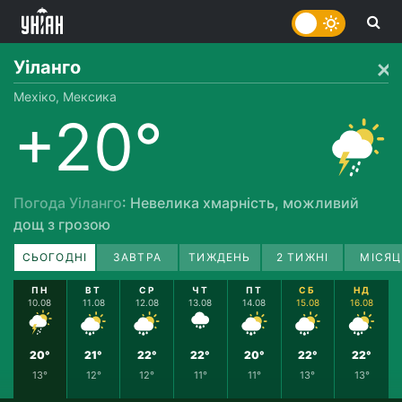
Уіланго
Мехіко, Мексика
+20°
Погода Уіланго
: Невелика хмарність, можливий
дощ з грозою
СЬОГОДНІ
ЗАВТРА
ТИЖДЕНЬ
2 ТИЖНІ
МІСЯЦ
ПН
ВТ
СР
ЧТ
ПТ
СБ
НД
10.08
11.08
12.08
13.08
14.08
15.08
16.08
20°
21°
22°
22°
20°
22°
22°
13°
12°
12°
11°
11°
13°
13°