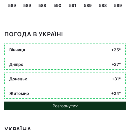
589
589
588
590
591
589
588
589
ПОГОДА В УКРАЇНІ
Вінниця
+25°
Дніпро
+27°
Донецьк
+31°
Житомир
+24°
Розгорнути
УКРАЇНА