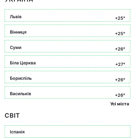
Львів
+25°
Вінниця
+25°
Суми
+26°
Біла Церква
+27°
Бориспіль
+26°
Васильків
+26°
Усі міста
СВІТ
Іспанія