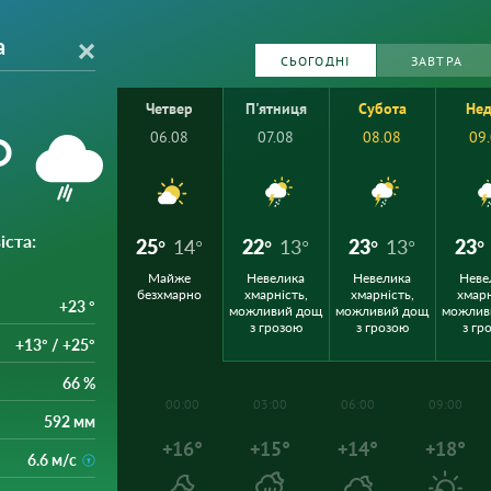
а
СЬОГОДНІ
ЗАВТРА
Четвер
П'ятниця
Субота
Нед
°
06.08
07.08
08.08
09
іста
:
25°
14°
22°
13°
23°
13°
23°
Майже
Невелика
Невелика
Неве
безхмарно
хмарність,
хмарність,
хмарн
+23 °
можливий дощ
можливий дощ
можлив
з грозою
з грозою
з гр
+13° / +25°
66 %
00:00
03:00
06:00
09:00
592 мм
+16°
+15°
+14°
+18°
6.6 м/с