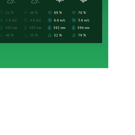
22 %
49 %
89 %
70 %
1.8 м/с
4.0 м/с
6.6 м/с
3.6 м/с
595 мм
593 мм
592 мм
594 мм
49 %
35 %
52 %
79 %