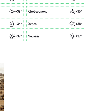
+39°
Сімферополь
+35°
+34°
Херсон
+38°
+37°
Чернігів
+37°