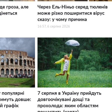
де гроза, але
Через Ель-Ніньо серед тюленів
дінеться
може різко поширитися вірус
сказу: у чому причина
16:57, 6 серпня 2026
у популярні
7 серпня в Україну прийдуть
тимуть довше:
довгоочікувані дощі та
й графік
прохолода: яким областям
пощастить (карта)