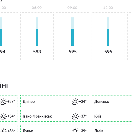
3:00
06:00
09:00
12:00
94
593
595
595
ЇНІ
+37°
Дніпро
+34°
Донецьк
+34°
Івано-Франківськ
+37°
Київ
+36°
Луцьк
+39°
Львів