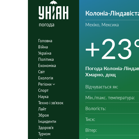
Колоніа-Ліндавіст
погода
Мехіко, Мексика
+23
Головна
Війна
Україна
Політика
Економіка
Погода Колоніа-Ліндав
Світ
Хмарно, дощ
Екологія
Регіони
Відчувається як:
Спорт
Наука
Мін./mакс. температура:
Техно і зв'язок
Вологість:
Лайт
Зброя
Тиск:
Інциденти
Здоров'я
Вітер:
Туризм