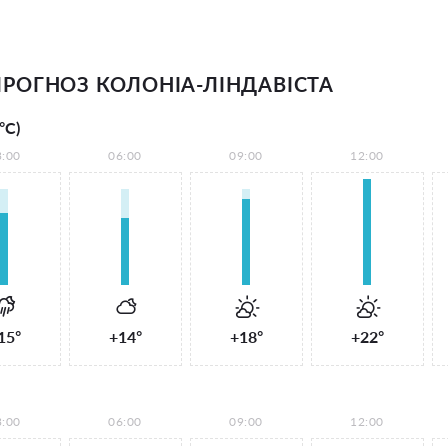
РОГНОЗ КОЛОНІА-ЛІНДАВІСТА
°С)
3:00
06:00
09:00
12:00
15°
+14°
+18°
+22°
3:00
06:00
09:00
12:00