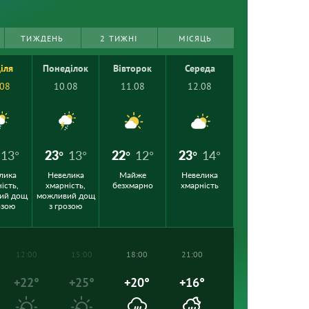
ТИЖДЕНЬ
2 ТИЖНІ
МІСЯЦЬ
іля
Понеділок
Вівторок
Середа
.08
10.08
11.08
12.08
13°
23°
13°
22°
12°
23°
14°
лика
Невелика
Майже
Невелика
ість,
хмарність,
безхмарно
хмарність
ий дощ
можливий дощ
озою
з грозою
12:00
15:00
18:00
21:00
+22°
+25°
+20°
+16°