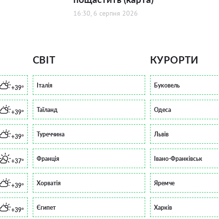
16:30, 6 серпня 2026
СВІТ
КУРОРТИ
Італія
Буковель
+39°
Таїланд
Одеса
+39°
Туреччина
Львів
+39°
Франція
Івано-Франківськ
+37°
Хорватія
Яремче
+39°
Єгипет
Харків
+39°