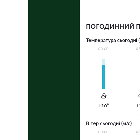
ПОГОДИННИЙ П
Температура сьогодні (
00:00
0
+16°
+
Вітер сьогодні (м/с)
00:00
0