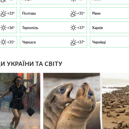
+33°
Полтава
+35°
Рівне
+36°
Тернопіль
+37°
Харків
+35°
Черкаси
+37°
Чернівці
 УКРАЇНИ ТА СВІТУ