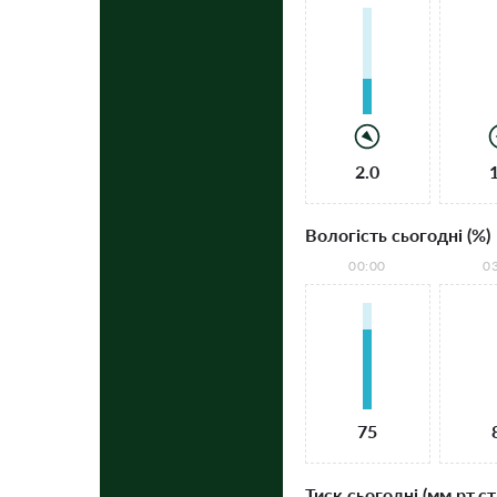
2.0
Вологість сьогодні (%)
00:00
0
75
Тиск сьогодні (мм рт.ст.