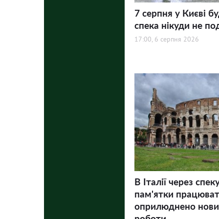
7 серпня у Києві бу
спека нікуди не по
17:00, 6 серпня 2026
В Італії через спек
пам'ятки працюва
оприлюднено нови
роботи