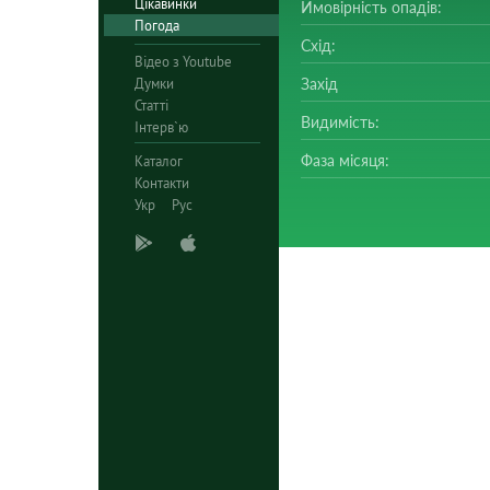
Цікавинки
Ймовірність опадів:
Погода
Схід:
Відео з Youtube
Думки
Захід
Статті
Видимість:
Інтерв`ю
Фаза місяця:
Каталог
Контакти
Укр
Рус