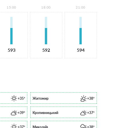
15:00
18:00
21:00
593
592
594
+35°
Житомир
+38°
+39°
Кропивницький
+37°
+37°
Миколаїв
+38°