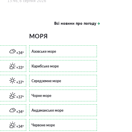
13:46, 6 серпня 2026
Всі новини про погоду
МОРЯ
Азовське море
+34°
Карибське море
+33°
Середземне море
+37°
Чорне море
+37°
Андаманське море
+34°
Червоне море
+34°