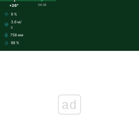
09.08
+26°
9 %
3.6 м/
с
758 мм
88 %
ad