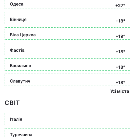
Одеса
+27°
Вінниця
+18°
Біла Церква
+19°
Фастів
+18°
Васильків
+18°
Славутич
+18°
Усі міста
СВІТ
Італія
Туреччина