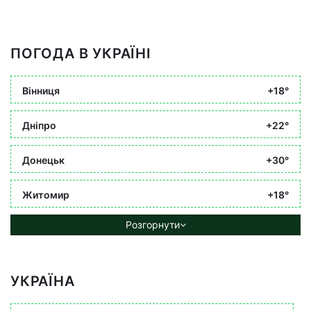
ПОГОДА В УКРАЇНІ
Вінниця
+18°
Дніпро
+22°
Донецьк
+30°
Житомир
+18°
Розгорнути
УКРАЇНА