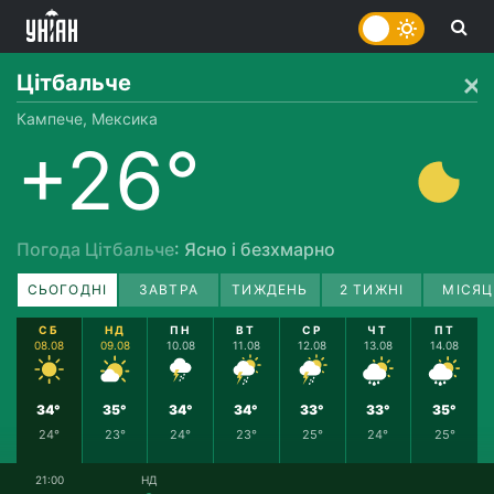
Цітбальче
Кампече, Мексика
+26°
Погода Цітбальче
: Ясно і безхмарно
СЬОГОДНІ
ЗАВТРА
ТИЖДЕНЬ
2 ТИЖНІ
МІСЯЦ
СБ
НД
ПН
ВТ
СР
ЧТ
ПТ
08.08
09.08
10.08
11.08
12.08
13.08
14.08
34°
35°
34°
34°
33°
33°
35°
24°
23°
24°
23°
25°
24°
25°
21:00
НД