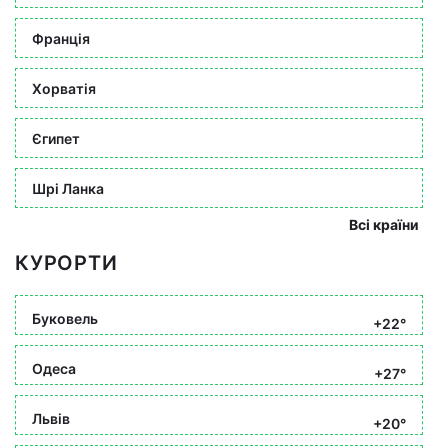
Франція
Хорватія
Єгипет
Шрі Ланка
Всі країни
КУРОРТИ
Буковель
+22°
Одеса
+27°
Львів
+20°