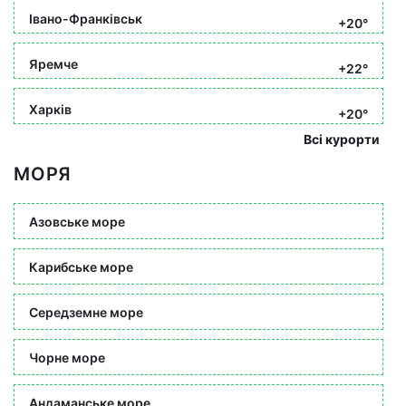
Івано-Франківськ
+20°
Яремче
+22°
Харків
+20°
Всі курорти
МОРЯ
Азовське море
Карибське море
Середземне море
Чорне море
Андаманське море