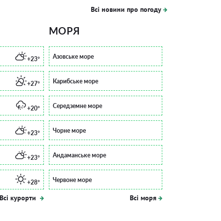
Всі новини про погоду
МОРЯ
Азовське море
+23°
Карибське море
+27°
Середземне море
+20°
Чорне море
+23°
Андаманське море
+23°
Червоне море
+28°
Всі курорти
Всі моря