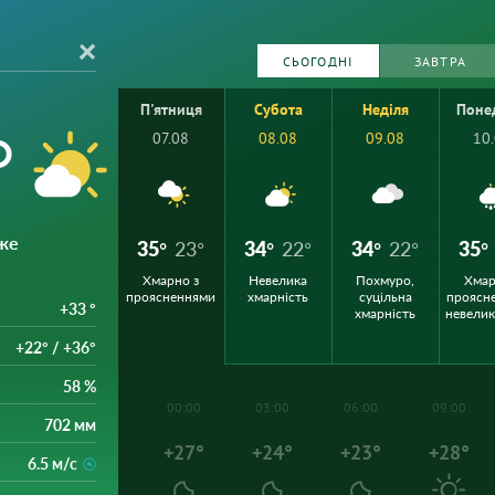
СЬОГОДНІ
ЗАВТРА
П'ятниця
Субота
Неділя
Поне
°
07.08
08.08
09.08
10
же
35°
23°
34°
22°
34°
22°
35°
Хмарно з
Невелика
Похмуро,
Хмар
проясненнями
хмарність
суцільна
проясн
+33 °
хмарність
невели
+22° / +36°
58 %
00:00
03:00
06:00
09:00
702 мм
+27°
+24°
+23°
+28°
6.5 м/с