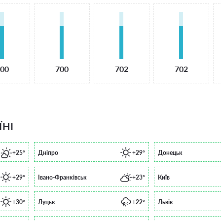
00
700
702
702
ЇНІ
+25°
Дніпро
+29°
Донецьк
+29°
Івано-Франківськ
+23°
Київ
+30°
Луцьк
+22°
Львів