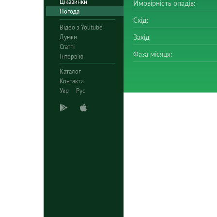
Цікавинки
Ймовірність опадів:
Погода
Схід:
Відео з Youtube
Думки
Захід
Статті
Фаза місяця:
Інтерв`ю
Каталог
Контакти
Укр
Рус