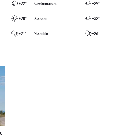
+22°
Сімферополь
+29°
+28°
Херсон
+32°
+21°
Чернігів
+26°
є