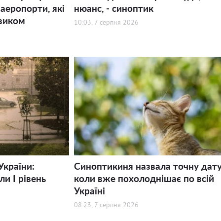
 аеропорти, які
нюанс, - синоптик
зиком
10:03, 7 серпня 2026
України:
Синоптикиня назвала точну дату
и І рівень
коли вже похолоднішає по всій
Україні
08:23, 7 серпня 2026