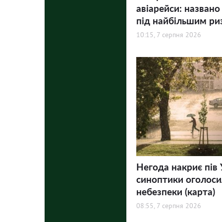
авіарейси: названо
під найбільшим ри
10:15, 7 серпня 2026
Негода накриє пів 
синоптики оголосил
небезпеки (карта)
08:55, 7 серпня 2026