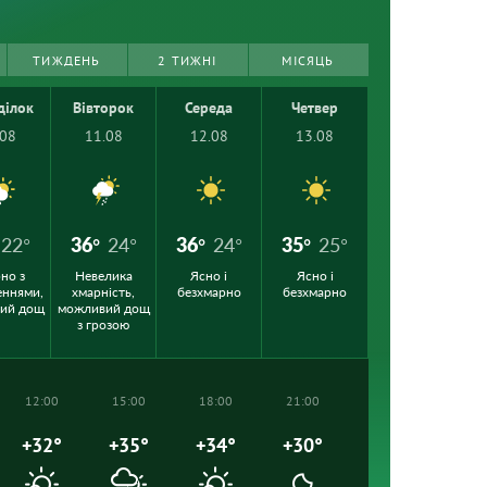
ТИЖДЕНЬ
2 ТИЖНІ
МІСЯЦЬ
ділок
Вівторок
Середа
Четвер
.08
11.08
12.08
13.08
22°
36°
24°
36°
24°
35°
25°
но з
Невелика
Ясно і
Ясно і
еннями,
хмарність,
безхмарно
безхмарно
кий дощ
можливий дощ
з грозою
12:00
15:00
18:00
21:00
+32°
+35°
+34°
+30°