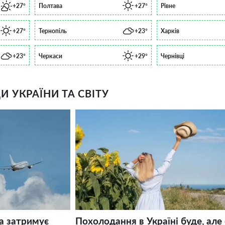
+27°
Полтава
+27°
Рівне
+27°
Тернопіль
+23°
Харків
+23°
Черкаси
+29°
Чернівці
 УКРАЇНИ ТА СВІТУ
а затримує
Похолодання в Україні буде, але 