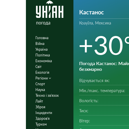
Кастанос
погода
Коауїла, Мексика
+30
Головна
Війна
Україна
Політика
Економіка
Погода Кастанос
: Май
Світ
безхмарно
Екологія
Регіони
Відчувається як:
Спорт
Наука
Мін./mакс. температура:
Техно і зв'язок
Вологість:
Лайт
Зброя
Тиск:
Інциденти
Здоров'я
Вітер:
Туризм