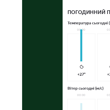
ПОГОДИННИЙ П
Температура сьогодні (
00:00
0
+27°
+
Вітер сьогодні (м/с)
00:00
0