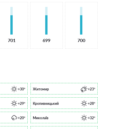
701
699
700
+30°
Житомир
+23°
+29°
Кропивницький
+28°
+20°
Миколаїв
+32°