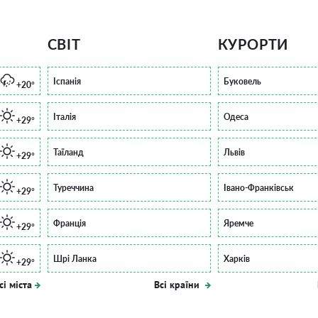
СВІТ
КУРОРТИ
Іспанія
Буковель
+20°
Італія
Одеса
+29°
Таїланд
Львів
+29°
Туреччина
Івано-Франківськ
+29°
Франція
Яремче
+29°
Шрі Ланка
Харків
+29°
сі міста
Всі країни