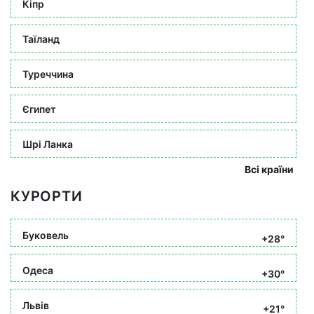
Кіпр
Таїланд
Туреччина
Єгипет
Шрі Ланка
Всі країни
КУРОРТИ
Буковель
+28°
Одеса
+30°
Львів
+21°