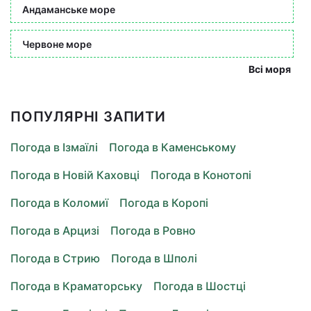
Андаманське море
Червоне море
Всі моря
ПОПУЛЯРНІ ЗАПИТИ
Погода в Ізмаїлі
Погода в Каменському
Погода в Новій Каховці
Погода в Конотопі
Погода в Коломиї
Погода в Коропі
Погода в Арцизі
Погода в Ровно
Погода в Стрию
Погода в Шполі
Погода в Краматорську
Погода в Шостці