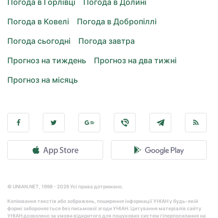
Погода в Горлівці
Погода в Долині
Погода в Ковелі
Погода в Добропіллі
Погода сьогодні
Погода завтра
Прогноз на тиждень
Прогноз на два тижні
Прогноз на місяць
© UNIAN.NET, 1998 - 2026 Усі права дотримано.
Копіювання текстів або зображень, поширення інформації УНІАН у будь-якій
формі забороняється без письмової згоди УНІАН. Цитування матеріалів сайту
УНІАН дозволено за умови відкритого для пошукових систем гіперпосилання на