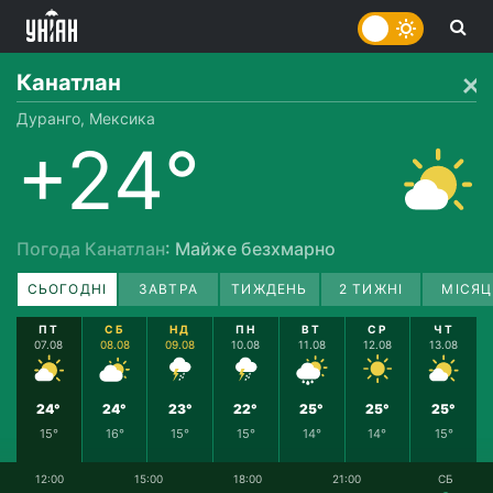
Канатлан
Дуранго, Мексика
+24°
Погода Канатлан
: Майже безхмарно
СЬОГОДНІ
ЗАВТРА
ТИЖДЕНЬ
2 ТИЖНІ
МІСЯЦ
ПТ
СБ
НД
ПН
ВТ
СР
ЧТ
07.08
08.08
09.08
10.08
11.08
12.08
13.08
24°
24°
23°
22°
25°
25°
25°
15°
16°
15°
15°
14°
14°
15°
12:00
15:00
18:00
21:00
СБ