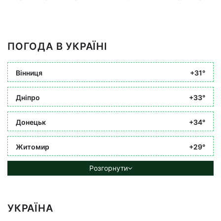
ПОГОДА В УКРАЇНІ
Вінниця
+31°
Дніпро
+33°
Донецьк
+34°
Житомир
+29°
Розгорнути
УКРАЇНА