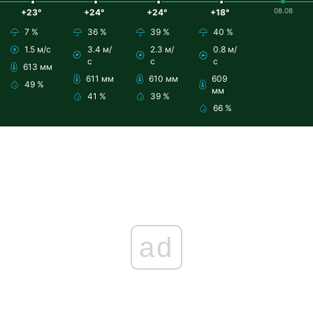
08.08
+23°
+24°
+24°
+18°
7 %
36 %
39 %
40 %
1.5 м/с
3.4 м/
2.3 м/
0.8 м/
с
с
с
613 мм
611 мм
610 мм
609
49 %
мм
41 %
39 %
66 %
ad