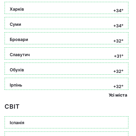
Харків
+34°
Суми
+34°
Бровари
+32°
Славутич
+31°
Обухів
+32°
Ірпінь
+32°
Усі міста
СВІТ
Іспанія